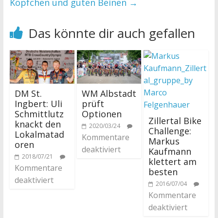
Köpfchen und guten Beinen
→
Das könnte dir auch gefallen
DM St.
WM Albstadt
Ingbert: Uli
prüft
Schmittlutz
Optionen
Zillertal Bike
knackt den
2020/03/24
Challenge:
Lokalmatad
Kommentare
Markus
oren
deaktiviert
Kaufmann
2018/07/21
klettert am
Kommentare
besten
deaktiviert
2016/07/04
Kommentare
deaktiviert