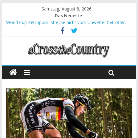
Samstag, August 8, 2026
Das Neueste:
World Cup Petropolis: Strecke nicht vom Unwetter betroffen
Krumbach und Obergessertshausen: Mountainbike-Bundesliga
startet mit Doppelevent
Supercup Massi Banyoles: Siege für Carod und Richards
Halbzeit beim Andalucia Bike Race: Weltmeister Seewald führt
Chelva: Schweizer Doppelsieg beim ersten XCO-Rennen der
Saison