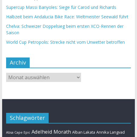
Supercup Massi Banyoles: Siege für Carod und Richards
Halbzeit beim Andalucia Bike Race: Weltmeister Seewald führt
Chelva: Schweizer Doppelsieg beim ersten XCO-Rennen der
Saison
World Cup Petropolis: Strecke nicht vom Unwetter betroffen
Archiv
Schlagwörter
Adelheid Morath
Alban Lakata
Annika Langvad
Absa Cape Epic