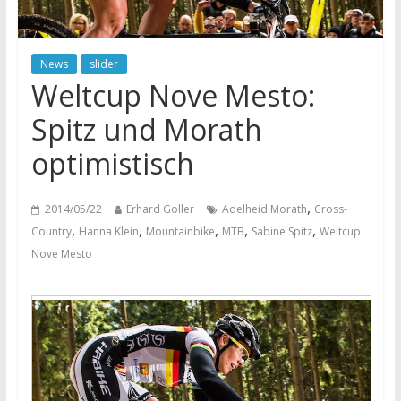
News
slider
Weltcup Nove Mesto:
Spitz und Morath
optimistisch
,
2014/05/22
Erhard Goller
Adelheid Morath
Cross-
,
,
,
,
,
Country
Hanna Klein
Mountainbike
MTB
Sabine Spitz
Weltcup
Nove Mesto