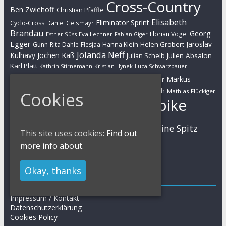
Cross-Country
Ben Zwiehoff
Christian Pfäffle
Elisabeth
Eliminator Sprint
Cyclo-Cross
Daniel Geismayr
Brandau
Georg
Florian Vogel
Esther Süss
Eva Lechner
Fabian Giger
Egger
Jaroslav
Helen Grobert
Gunn-Rita Dahle-Flesjaa
Hanna Klein
Jolanda Neff
Kulhavy
Jochen Käß
Julien Absalon
Julian Schelb
Karl Platt
Kathrin Stirnemann
Kristian Hynek
Luca Schwarzbauer
Marathon
Manuel Fumic
Markus
Markus Bauer
Markus Schulte-Lünzum
Kaufmann
Martin Gluth
Mathias Flückiger
Cookies
Mountainbike
Moritz Milatz
Max Brandl
MTB
Sabine Spitz
Nino Schurter
Nadine Rieder
This site uses cookies:
Find out
Simon Stiebjahn
Urs Huber
UCI
more info about.
Okay, thanks
Impressum
Impressum / Kontakt
Datenschutzerklärung
Cookies Policy