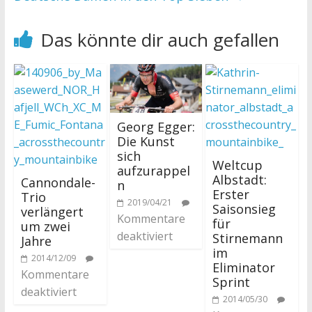
Das könnte dir auch gefallen
Georg Egger:
Die Kunst
sich
Weltcup
aufzurappel
Albstadt:
Cannondale-
n
Erster
Trio
2019/04/21
Saisonsieg
verlängert
Kommentare
für
um zwei
deaktiviert
Stirnemann
Jahre
im
2014/12/09
Eliminator
Kommentare
Sprint
deaktiviert
2014/05/30