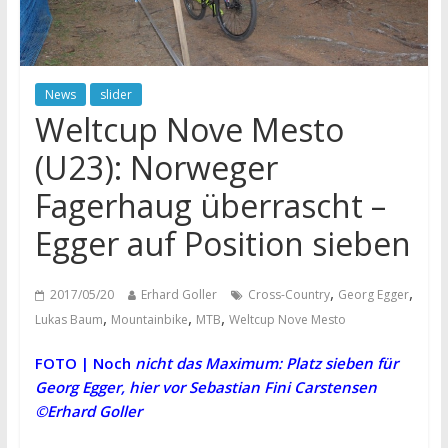
News
slider
Weltcup Nove Mesto
(U23): Norweger
Fagerhaug überrascht –
Egger auf Position sieben
,
,
2017/05/20
Erhard Goller
Cross-Country
Georg Egger
,
,
,
Lukas Baum
Mountainbike
MTB
Weltcup Nove Mesto
FOTO | Noch
nicht das Maximum: Platz sieben für
Georg Egger, hier vor Sebastian Fini Carstensen
©Erhard Goller