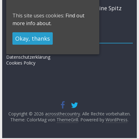
MTB
Sabine Spitz
Nino Schurter
Nadine Rieder
This site uses cookies:
Find out
Simon Stiebjahn
Urs Huber
UCI
more info about.
Impressum
Okay, thanks
Impressum / Kontakt
Datenschutzerklärung
Cookies Policy
Copyright © 2026
acrossthecountry
. Alle Rechte vorbehalten.
Theme: ColorMag von
ThemeGrill
. Powered by
WordPress
.