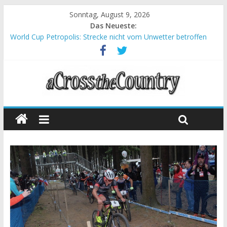
Sonntag, August 9, 2026
Das Neueste:
World Cup Petropolis: Strecke nicht vom Unwetter betroffen
Krumbach und Obergessertshausen: Mountainbike-Bundesliga
startet mit Doppelevent
Supercup Massi Banyoles: Siege für Carod und Richards
Halbzeit beim Andalucia Bike Race: Weltmeister Seewald führt
Chelva: Schweizer Doppelsieg beim ersten XCO-Rennen der
Saison