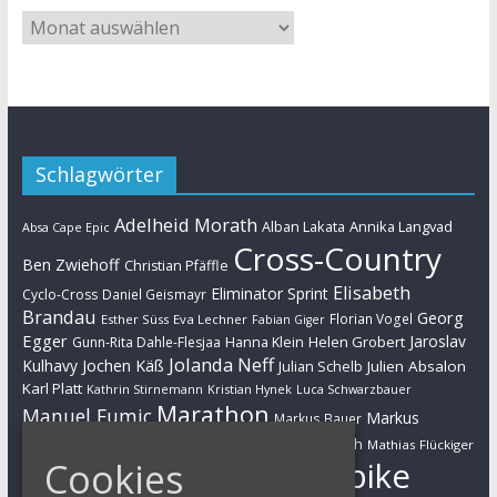
Schlagwörter
Adelheid Morath
Alban Lakata
Annika Langvad
Absa Cape Epic
Cross-Country
Ben Zwiehoff
Christian Pfäffle
Elisabeth
Eliminator Sprint
Cyclo-Cross
Daniel Geismayr
Brandau
Georg
Florian Vogel
Esther Süss
Eva Lechner
Fabian Giger
Egger
Jaroslav
Helen Grobert
Gunn-Rita Dahle-Flesjaa
Hanna Klein
Jolanda Neff
Kulhavy
Jochen Käß
Julien Absalon
Julian Schelb
Karl Platt
Kathrin Stirnemann
Kristian Hynek
Luca Schwarzbauer
Marathon
Manuel Fumic
Markus
Markus Bauer
Markus Schulte-Lünzum
Kaufmann
Martin Gluth
Mathias Flückiger
Mountainbike
Cookies
Moritz Milatz
Max Brandl