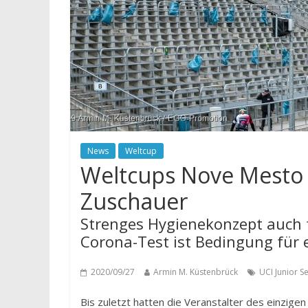
News
Weltcup
Weltcups Nove Mesto 
Zuschauer
Strenges Hygienekonzept auch fü
Corona-Test ist Bedingung für 
2020/09/27
Armin M. Küstenbrück
UCI Junior S
Bis zuletzt hatten die Veranstalter des einzig