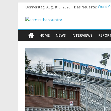
Donnerstag, August 6, 2026
Das Neueste:
World C
Krumbac
Supercu
Halbzei
Chelva:
HOME
NEWS
INTERVIEWS
REPOR