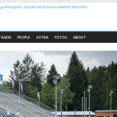
up Petropolis: Strecke nicht vom Unwetter betroffen
h und Obergessertshausen: Mountainbike-Bundesliga startet mit Do
p Massi Banyoles: Siege für Carod und Richards
t beim Andalucia Bike Race: Weltmeister Seewald führt
 Schweizer Doppelsieg beim ersten XCO-Rennen der Saison
TAGEN
PEOPLE
EXTRA
FOTOS
ABOUT