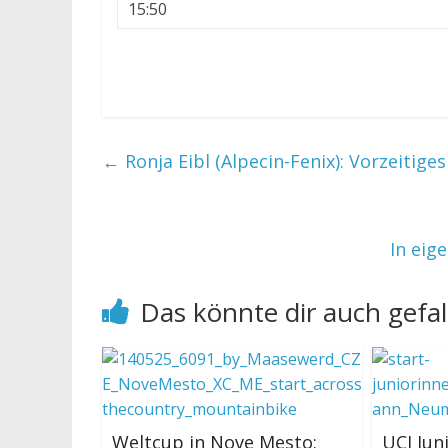
15:50
←
Ronja Eibl (Alpecin-Fenix): Vorzeitige
In eig
Das könnte dir auch gefal
Weltcup in Nove Mesto:
UCI Jun