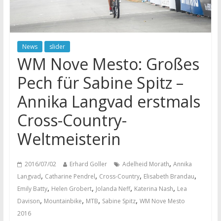
News
slider
WM Nove Mesto: Großes
Pech für Sabine Spitz –
Annika Langvad erstmals
Cross-Country-
Weltmeisterin
,
2016/07/02
Erhard Goller
Adelheid Morath
Annika
,
,
,
,
Langvad
Catharine Pendrel
Cross-Country
Elisabeth Brandau
,
,
,
,
Emily Batty
Helen Grobert
Jolanda Neff
Katerina Nash
Lea
,
,
,
,
Davison
Mountainbike
MTB
Sabine Spitz
WM Nove Mesto
2016