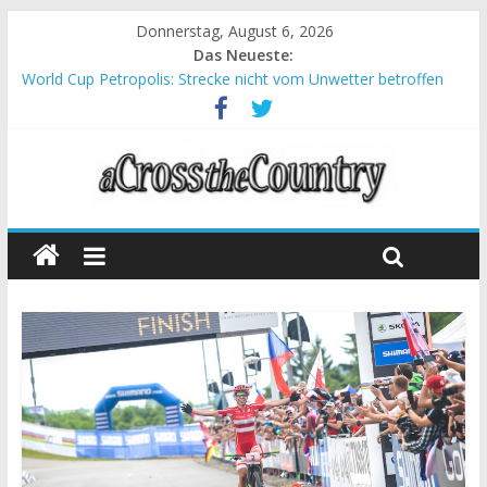
Donnerstag, August 6, 2026
Das Neueste:
World Cup Petropolis: Strecke nicht vom Unwetter betroffen
Krumbach und Obergessertshausen: Mountainbike-Bundesliga
startet mit Doppelevent
Supercup Massi Banyoles: Siege für Carod und Richards
Halbzeit beim Andalucia Bike Race: Weltmeister Seewald führt
Chelva: Schweizer Doppelsieg beim ersten XCO-Rennen der
Saison