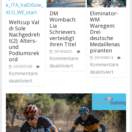
DM
Eliminator-
Wombach:
WM
Weltcup Val
Lia
Waregem:
di Sole
Schrievers
Drei
Nachgedreh
verteidigt
deutsche
t(2): Alters-
ihren Titel
Medaillenas
und
piranten
2019/06/21
Podiumsrek
Kommentare
2019/08/14
ord
Kommentare
deaktiviert
2018/07/09
deaktiviert
Kommentare
deaktiviert