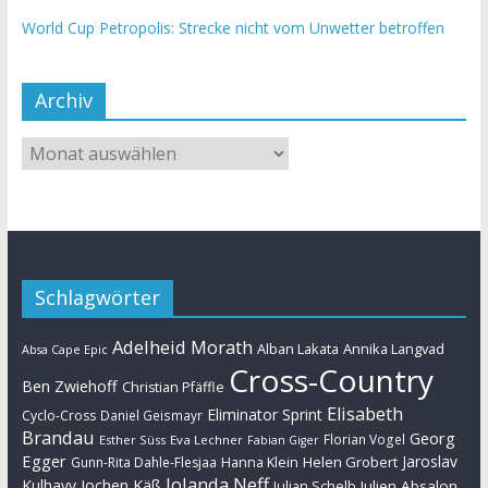
World Cup Petropolis: Strecke nicht vom Unwetter betroffen
Archiv
Schlagwörter
Adelheid Morath
Alban Lakata
Annika Langvad
Absa Cape Epic
Cross-Country
Ben Zwiehoff
Christian Pfäffle
Elisabeth
Eliminator Sprint
Cyclo-Cross
Daniel Geismayr
Brandau
Georg
Florian Vogel
Esther Süss
Eva Lechner
Fabian Giger
Egger
Jaroslav
Helen Grobert
Gunn-Rita Dahle-Flesjaa
Hanna Klein
Jolanda Neff
Kulhavy
Jochen Käß
Julien Absalon
Julian Schelb