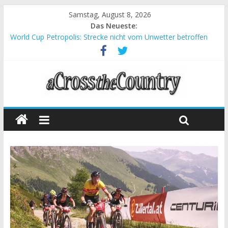
Samstag, August 8, 2026
Das Neueste:
World Cup Petropolis: Strecke nicht vom Unwetter betroffen
Krumbach und Obergessertshausen: Mountainbike-Bundesliga
startet mit Doppelevent
Supercup Massi Banyoles: Siege für Carod und Richards
Halbzeit beim Andalucia Bike Race: Weltmeister Seewald führt
Chelva: Schweizer Doppelsieg beim ersten XCO-Rennen der
Saison