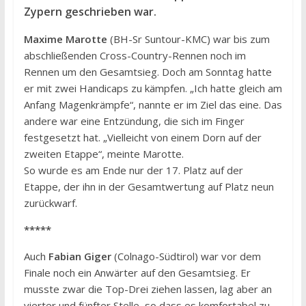
Zypern geschrieben war.
Maxime Marotte
(BH-Sr Suntour-KMC) war bis zum
abschließenden Cross-Country-Rennen noch im
Rennen um den Gesamtsieg. Doch am Sonntag hatte
er mit zwei Handicaps zu kämpfen. „Ich hatte gleich am
Anfang Magenkrämpfe“, nannte er im Ziel das eine. Das
andere war eine Entzündung, die sich im Finger
festgesetzt hat. „Vielleicht von einem Dorn auf der
zweiten Etappe“, meinte Marotte.
So wurde es am Ende nur der 17. Platz auf der
Etappe, der ihn in der Gesamtwertung auf Platz neun
zurückwarf.
*****
Auch
Fabian Giger
(Colnago-Südtirol) war vor dem
Finale noch ein Anwärter auf den Gesamtsieg. Er
musste zwar die Top-Drei ziehen lassen, lag aber an
vierter und fünfter Stelle, so dass es komfortabel zu