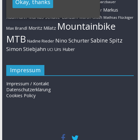
Okay, thanks
Karl Platt
Kathrin Stirnemann
Kristian Hynek
Luca Schwarzbauer
Marathon
Manuel Fumic
Markus
Markus Bauer
Markus Schulte-Lünzum
Kaufmann
Martin Gluth
Mathias Flückiger
Mountainbike
Moritz Milatz
Max Brandl
MTB
Sabine Spitz
Nino Schurter
Nadine Rieder
Simon Stiebjahn
Urs Huber
UCI
Impressum
Impressum / Kontakt
Datenschutzerklärung
Cookies Policy