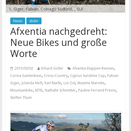
1, Giger, Fabian, Colnago Südtirol, , SUI
News
slider
Afxentia nachgedreht:
Neue Bikes und große
Worte
,
2015/03/02
Erhard Goller
Afxentia Etappen-Rennen
,
,
,
Corina Gantenbein
Cross-Country
Cyprus Sunshine Cup
Fabian
,
,
,
,
,
Giger
Jolanda Neff
Karl Markt
Lisi Osl
Maxime Marotte
,
,
,
,
Mountainbike
MTB
Nathalie Schneitter
Pauline Ferrand Prevot
Steffen Thum