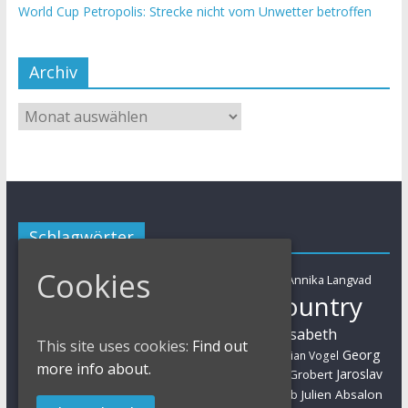
World Cup Petropolis: Strecke nicht vom Unwetter betroffen
Archiv
Schlagwörter
Cookies
Adelheid Morath
Alban Lakata
Annika Langvad
Absa Cape Epic
Cross-Country
Ben Zwiehoff
Christian Pfäffle
Elisabeth
Eliminator Sprint
Cyclo-Cross
Daniel Geismayr
This site uses cookies:
Find out
Brandau
Georg
Florian Vogel
Esther Süss
Eva Lechner
Fabian Giger
more info about.
Egger
Jaroslav
Helen Grobert
Gunn-Rita Dahle-Flesjaa
Hanna Klein
Jolanda Neff
Kulhavy
Jochen Käß
Julien Absalon
Julian Schelb