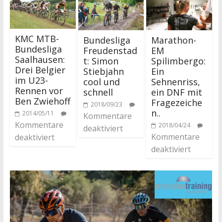
KMC MTB-
Bundesliga
Marathon-
Bundesliga
Freudenstad
EM
Saalhausen:
t: Simon
Spilimbergo:
Drei Belgier
Stiebjahn
Ein
im U23-
cool und
Sehnenriss,
Rennen vor
schnell
ein DNF mit
Ben Zwiehoff
Fragezeiche
2018/09/23
n..
2014/05/11
Kommentare
Kommentare
2018/04/24
deaktiviert
Kommentare
deaktiviert
deaktiviert