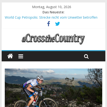
Montag, August 10, 2026
Das Neueste:
World Cup Petropolis: Strecke nicht vom Unwetter betroffen
Krumbach und Obergessertshausen: Mountainbike-Bundesliga
startet mit Doppelevent
Supercup Massi Banyoles: Siege für Carod und Richards
Halbzeit beim Andalucia Bike Race: Weltmeister Seewald führt
Chelva: Schweizer Doppelsieg beim ersten XCO-Rennen der
Saison