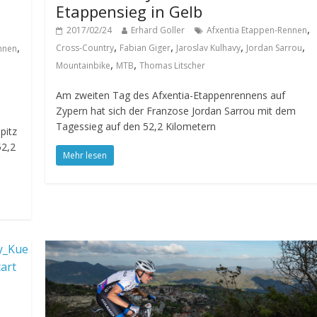
Etappensieg in Gelb
,
2017/02/24
Erhard Goller
Afxentia Etappen-Rennen
,
,
,
,
,
Cross-Country
Fabian Giger
Jaroslav Kulhavy
Jordan Sarrou
nnen
,
,
Mountainbike
MTB
Thomas Litscher
Am zweiten Tag des Afxentia-Etappenrennens auf
Zypern hat sich der Franzose Jordan Sarrou mit dem
Tagessieg auf den 52,2 Kilometern
pitz
52,2
Mehr lesen