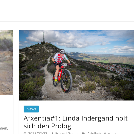
News
Afxentia#1: Linda Indergand holt
sich den Prolog
,
nnen
,
2018/02/22
Erhard Goller
Adelheid Morath