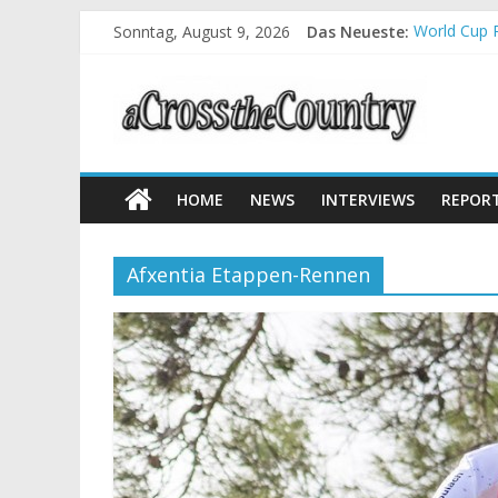
Sonntag, August 9, 2026
Das Neueste:
World Cup P
Krumbach u
Supercup Ma
Halbzeit be
Chelva: Sc
HOME
NEWS
INTERVIEWS
REPOR
Afxentia Etappen-Rennen