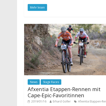
Mehr lesen
News
Stage Races
Afxentia Etappen-Rennen mit
Cape-Epic-Favoritinnen
2019/01/16
Erhard Goller
Afxentia Etappen-Re