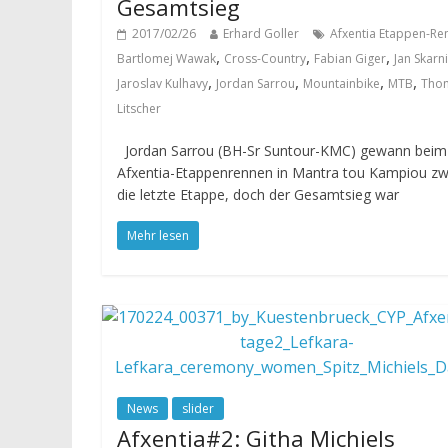
Gesamtsieg
2017/02/26
Erhard Goller
Afxentia Etappen-Re
,
,
,
Bartlomej Wawak
Cross-Country
Fabian Giger
Jan Skarni
,
,
,
,
Jaroslav Kulhavy
Jordan Sarrou
Mountainbike
MTB
Tho
Litscher
Jordan Sarrou (BH-Sr Suntour-KMC) gewann beim
Afxentia-Etappenrennen in Mantra tou Kampiou zw
die letzte Etappe, doch der Gesamtsieg war
Mehr lesen
News
slider
Afxentia#2: Githa Michiels