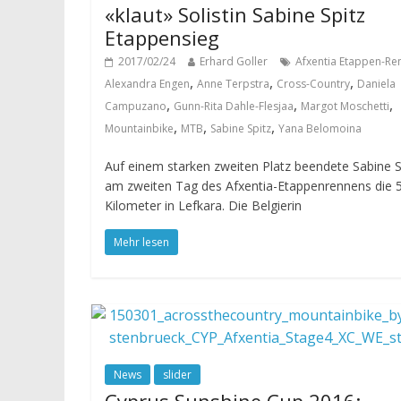
«klaut» Solistin Sabine Spitz
Etappensieg
2017/02/24
Erhard Goller
Afxentia Etappen-Re
,
,
,
Alexandra Engen
Anne Terpstra
Cross-Country
Daniela
,
,
,
Campuzano
Gunn-Rita Dahle-Flesjaa
Margot Moschetti
,
,
,
Mountainbike
MTB
Sabine Spitz
Yana Belomoina
Auf einem starken zweiten Platz beendete Sabine S
am zweiten Tag des Afxentia-Etappenrennens die 
Kilometer in Lefkara. Die Belgierin
Mehr lesen
News
slider
Cyprus Sunshine Cup 2016: