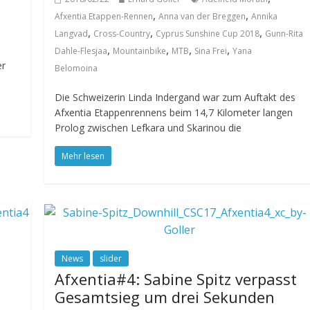
,
,
Afxentia Etappen-Rennen
Anna van der Breggen
Annika
,
,
,
Langvad
Cross-Country
Cyprus Sunshine Cup 2018
Gunn-Rita
,
,
,
,
Dahle-Flesjaa
Mountainbike
MTB
Sina Frei
Yana
er
Belomoina
Die Schweizerin Linda Indergand war zum Auftakt des
Afxentia Etappenrennens beim 14,7 Kilometer langen
Prolog zwischen Lefkara und Skarinou die
Mehr lesen
News
slider
Afxentia#4: Sabine Spitz verpasst
Gesamtsieg um drei Sekunden