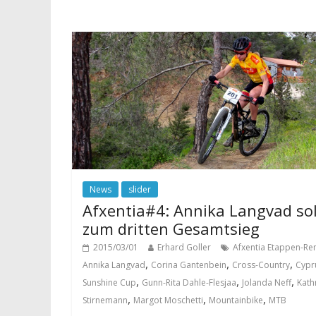
News
slider
Afxentia#4: Annika Langvad so
zum dritten Gesamtsieg
2015/03/01
Erhard Goller
Afxentia Etappen-Re
,
,
,
Annika Langvad
Corina Gantenbein
Cross-Country
Cypr
,
,
,
Sunshine Cup
Gunn-Rita Dahle-Flesjaa
Jolanda Neff
Kath
,
,
,
Stirnemann
Margot Moschetti
Mountainbike
MTB