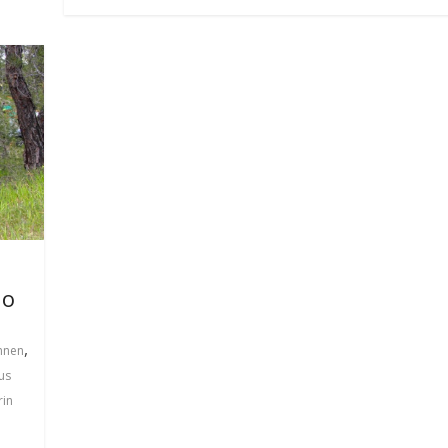
lo
,
nnen
us
rin