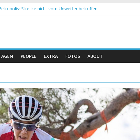
etropolis: Strecke nicht vom Unwetter betroffen
nd Obergessertshausen: Mountainbike-Bundesliga startet mit Doppe
ssi Banyoles: Siege für Carod und Richards
im Andalucia Bike Race: Weltmeister Seewald führt
hweizer Doppelsieg beim ersten XCO-Rennen der Saison
TAGEN
PEOPLE
EXTRA
FOTOS
ABOUT