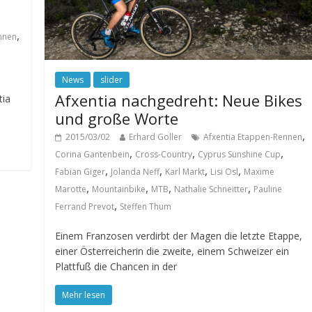
,
nnen
News
slider
Afxentia nachgedreht: Neue Bikes
tia
und große Worte
,
2015/03/02
Erhard Goller
Afxentia Etappen-Rennen
,
,
,
Corina Gantenbein
Cross-Country
Cyprus Sunshine Cup
,
,
,
,
Fabian Giger
Jolanda Neff
Karl Markt
Lisi Osl
Maxime
,
,
,
,
Marotte
Mountainbike
MTB
Nathalie Schneitter
Pauline
,
Ferrand Prevot
Steffen Thum
Einem Franzosen verdirbt der Magen die letzte Etappe,
einer Österreicherin die zweite, einem Schweizer ein
Plattfuß die Chancen in der
Mehr lesen