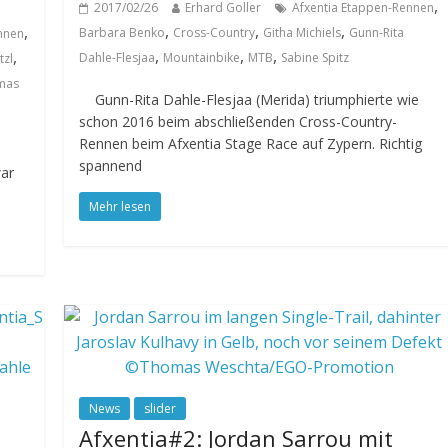
,
2017/02/26
Erhard Goller
Afxentia Etappen-Rennen
,
,
,
,
Barbara Benko
Cross-Country
Githa Michiels
Gunn-Rita
nnen
,
,
,
,
Dahle-Flesjaa
Mountainbike
MTB
Sabine Spitz
tzl
mas
Gunn-Rita Dahle-Flesjaa (Merida) triumphierte wie
schon 2016 beim abschließenden Cross-Country-
Rennen beim Afxentia Stage Race auf Zypern. Richtig
spannend
ar
Mehr lesen
News
slider
Afxentia#2: Jordan Sarrou mit