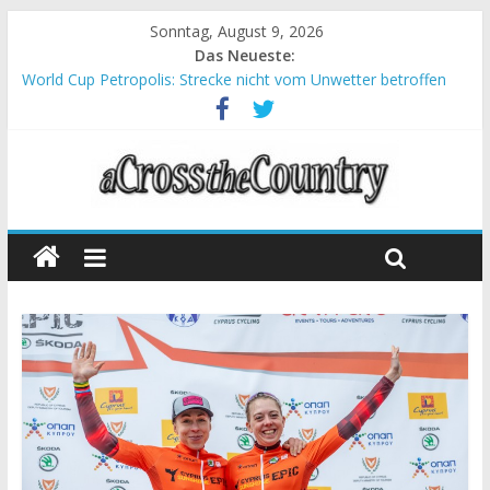
Sonntag, August 9, 2026
Das Neueste:
World Cup Petropolis: Strecke nicht vom Unwetter betroffen
Krumbach und Obergessertshausen: Mountainbike-Bundesliga
startet mit Doppelevent
Supercup Massi Banyoles: Siege für Carod und Richards
Halbzeit beim Andalucia Bike Race: Weltmeister Seewald führt
Chelva: Schweizer Doppelsieg beim ersten XCO-Rennen der
Saison