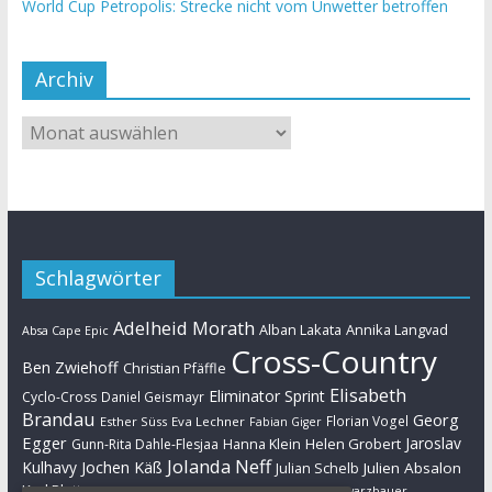
World Cup Petropolis: Strecke nicht vom Unwetter betroffen
Archiv
Schlagwörter
Adelheid Morath
Alban Lakata
Annika Langvad
Absa Cape Epic
Cross-Country
Ben Zwiehoff
Christian Pfäffle
Elisabeth
Eliminator Sprint
Cyclo-Cross
Daniel Geismayr
Brandau
Georg
Florian Vogel
Esther Süss
Eva Lechner
Fabian Giger
Egger
Jaroslav
Helen Grobert
Gunn-Rita Dahle-Flesjaa
Hanna Klein
Jolanda Neff
Kulhavy
Jochen Käß
Julien Absalon
Julian Schelb
Karl Platt
Kathrin Stirnemann
Kristian Hynek
Luca Schwarzbauer