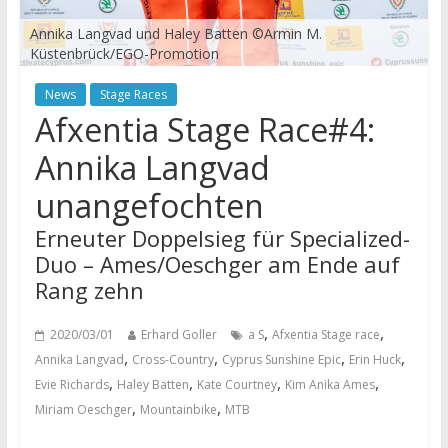
Annika Langvad und Haley Batten ©Armin M.
Küstenbrück/EGO-Promotion
News
Stage Races
Afxentia Stage Race#4:
Annika Langvad
unangefochten
Erneuter Doppelsieg für Specialized-
Duo – Ames/Oeschger am Ende auf
Rang zehn
,
,
2020/03/01
Erhard Goller
a S
Afxentia Stage race
,
,
,
,
Annika Langvad
Cross-Country
Cyprus Sunshine Epic
Erin Huck
,
,
,
,
Evie Richards
Haley Batten
Kate Courtney
Kim Anika Ames
,
,
Miriam Oeschger
Mountainbike
MTB