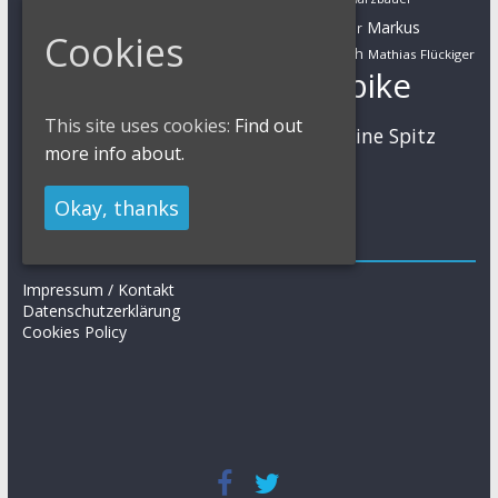
Marathon
Manuel Fumic
Markus
Markus Bauer
Cookies
Markus Schulte-Lünzum
Kaufmann
Martin Gluth
Mathias Flückiger
Mountainbike
Moritz Milatz
Max Brandl
MTB
This site uses cookies:
Find out
Sabine Spitz
Nino Schurter
Nadine Rieder
more info about.
Simon Stiebjahn
Urs Huber
UCI
Okay, thanks
Impressum
Impressum / Kontakt
Datenschutzerklärung
Cookies Policy