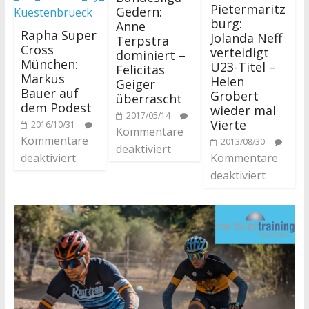
Pietermaritz
Gedern:
burg:
Anne
Rapha Super
Jolanda Neff
Terpstra
Cross
verteidigt
dominiert –
München:
U23-Titel –
Felicitas
Markus
Helen
Geiger
Bauer auf
Grobert
überrascht
dem Podest
wieder mal
2017/05/14
Vierte
2016/10/31
Kommentare
Kommentare
2013/08/30
deaktiviert
deaktiviert
Kommentare
deaktiviert