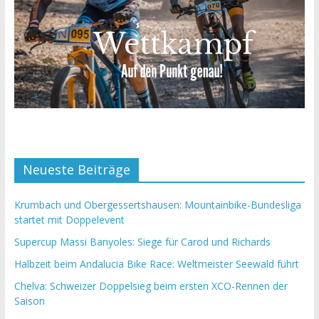
Neueste Beiträge
Krumbach und Obergessertshausen: Mountainbike-Bundesliga
startet mit Doppelevent
Supercup Massi Banyoles: Siege für Carod und Richards
Halbzeit beim Andalucia Bike Race: Weltmeister Seewald führt
Chelva: Schweizer Doppelsieg beim ersten XCO-Rennen der
Saison