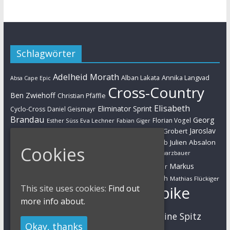
Schlagwörter
Adelheid Morath
Alban Lakata
Annika Langvad
Absa Cape Epic
Cross-Country
Ben Zwiehoff
Christian Pfäffle
Elisabeth
Eliminator Sprint
Cyclo-Cross
Daniel Geismayr
Brandau
Georg
Florian Vogel
Esther Süss
Eva Lechner
Fabian Giger
Egger
Jaroslav
Helen Grobert
Gunn-Rita Dahle-Flesjaa
Hanna Klein
Jolanda Neff
Kulhavy
Jochen Käß
Julien Absalon
Julian Schelb
Cookies
Karl Platt
Kathrin Stirnemann
Kristian Hynek
Luca Schwarzbauer
Marathon
Manuel Fumic
Markus
Markus Bauer
Markus Schulte-Lünzum
Kaufmann
Martin Gluth
Mathias Flückiger
Mountainbike
This site uses cookies:
Find out
Moritz Milatz
Max Brandl
more info about.
MTB
Sabine Spitz
Nino Schurter
Nadine Rieder
Okay, thanks