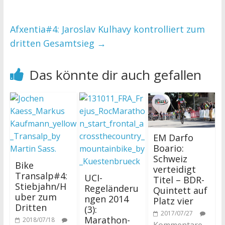
Afxentia#4: Jaroslav Kulhavy kontrolliert zum
dritten Gesamtsieg
→
Das könnte dir auch gefallen
EM Darfo
Boario:
Schweiz
Bike
verteidigt
Transalp#4:
UCI-
Titel – BDR-
Stiebjahn/H
Regeländeru
Quintett auf
uber zum
ngen 2014
Platz vier
Dritten
(3):
2017/07/27
Marathon-
2018/07/18
Kommentare