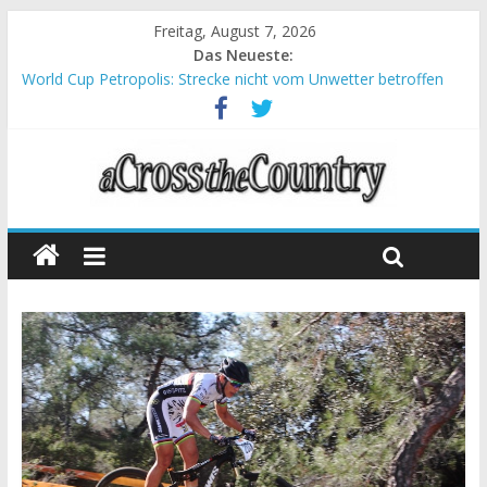
Freitag, August 7, 2026
Das Neueste:
World Cup Petropolis: Strecke nicht vom Unwetter betroffen
Krumbach und Obergessertshausen: Mountainbike-Bundesliga
startet mit Doppelevent
Supercup Massi Banyoles: Siege für Carod und Richards
Halbzeit beim Andalucia Bike Race: Weltmeister Seewald führt
Chelva: Schweizer Doppelsieg beim ersten XCO-Rennen der
Saison