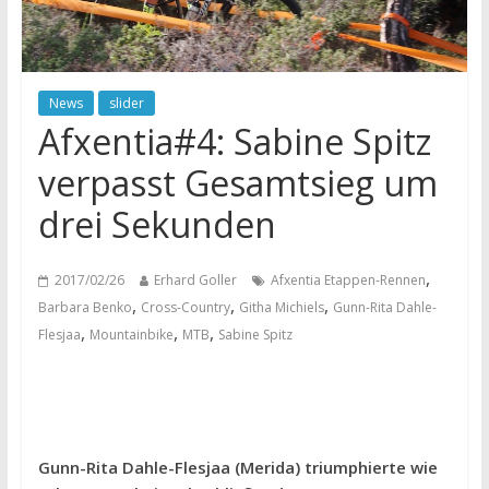
News
slider
Afxentia#4: Sabine Spitz
verpasst Gesamtsieg um
drei Sekunden
,
2017/02/26
Erhard Goller
Afxentia Etappen-Rennen
,
,
,
Barbara Benko
Cross-Country
Githa Michiels
Gunn-Rita Dahle-
,
,
,
Flesjaa
Mountainbike
MTB
Sabine Spitz
Gunn-Rita Dahle-Flesjaa (Merida) triumphierte wie