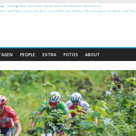
up Petropolis: Strecke nicht vom Unwetter betroffen
h und Obergessertshausen: Mountainbike-Bundesliga startet mit Do
p Massi Banyoles: Siege für Carod und Richards
t beim Andalucia Bike Race: Weltmeister Seewald führt
 Schweizer Doppelsieg beim ersten XCO-Rennen der Saison
TAGEN
PEOPLE
EXTRA
FOTOS
ABOUT