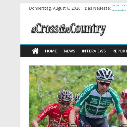
Donnerstag, August 6, 2026
Das Neueste:
World C
Krumbac
Supercu
Halbzei
Chelva:
HOME
NEWS
INTERVIEWS
REPOR