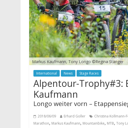
Markus Kaufmann, Tony Longo ©Regina Stanger
International
News
Stage Races
Alpentour-Trophy#3: 
Kaufmann
Longo weiter vorn – Etappensieg
2018/06/09
Erhard Goller
Christina Kollmann-F
,
,
,
,
Marathon
Markus Kaufmann
Mountainbike
MTB
Tony L