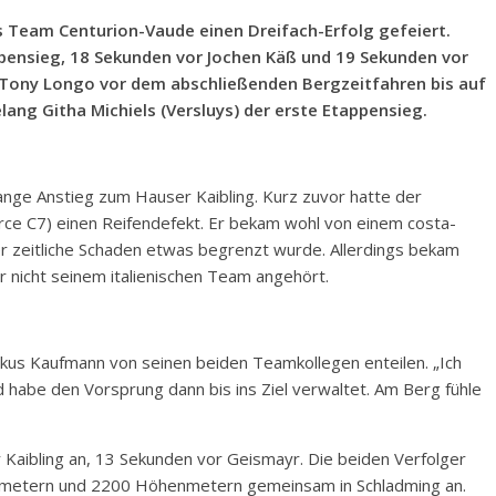
 Team Centurion-Vaude einen Dreifach-Erfolg gefeiert.
pensieg, 18 Sekunden vor Jochen Käß und 19 Sekunden vor
Tony Longo vor dem abschließenden Bergzeitfahren bis auf
ang Githa Michiels (Versluys) der erste Etappensieg.
ange Anstieg zum Hauser Kaibling. Kurz zuvor hatte der
rce C7) einen Reifendefekt. Er bekam wohl von einem costa-
der zeitliche Schaden etwas begrenzt wurde. Allerdings bekam
r nicht seinem italienischen Team angehört.
kus Kaufmann von seinen beiden Teamkollegen enteilen. „Ich
d habe den Vorsprung dann bis ins Ziel verwaltet. Am Berg fühle
aibling an, 13 Sekunden vor Geismayr. Die beiden Verfolger
lometern und 2200 Höhenmetern gemeinsam in Schladming an.