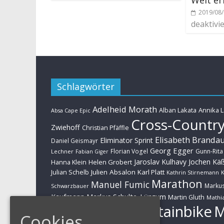
2019/08
deaktivie
Schlagwörter
Adelheid Morath
Alban Lakata
Annika 
Absa Cape Epic
Cross-Countr
Zwiehoff
Christian Pfäffle
Elisabeth Branda
Eliminator Sprint
Daniel Geismayr
Georg Egger
Florian Vogel
Gunn-Rita
Lechner
Fabian Giger
Jaroslav Kulhavy
Jochen Kä
Helen Grobert
Hanna Klein
Julien Absalon
Karl Platt
Julian Schelb
Kathrin Stirnemann
K
Marathon
Manuel Fumic
Marku
Schwarzbauer
Markus Schulte-Lünzum
Kaufmann
Martin Gluth
Mathia
Mountainbike
Moritz Milatz
Brandl
Cookies