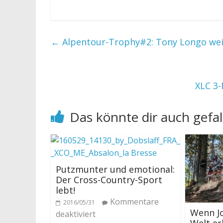
←
Alpentour-Trophy#2: Tony Longo we
XLC 3-
Das könnte dir auch gefal
Putzmunter und emotional:
Der Cross-Country-Sport
lebt!
Kommentare
2016/05/31
Wenn Jo
deaktiviert
Welt er