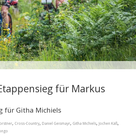
Etappensieg für Markus
 für Githa Michiels
,
,
,
,
,
orstner
Cross-Country
Daniel Geismayr
Githa Michiels
Jochen Käß
ongo