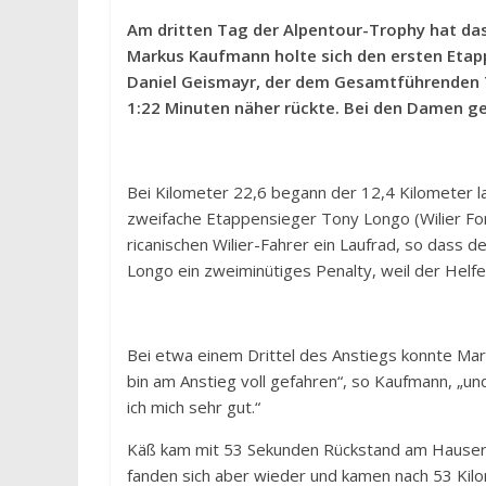
Am dritten Tag der Alpentour-Trophy hat das
Markus Kaufmann holte sich den ersten Etap
Daniel Geismayr, der dem Gesamtführenden 
1:22 Minuten näher rückte. Bei den Damen gel
Bei Kilometer 22,6 begann der 12,4 Kilometer l
zweifache Etappensieger Tony Longo (Wilier Fo
ricanischen Wilier-Fahrer ein Laufrad, so dass 
Longo ein zweiminütiges Penalty, weil der Helfe
Bei etwa einem Drittel des Anstiegs konnte Mar
bin am Anstieg voll gefahren“, so Kaufmann, „un
ich mich sehr gut.“
Käß kam mit 53 Sekunden Rückstand am Hauser K
fanden sich aber wieder und kamen nach 53 Ki