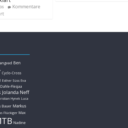
Kommentare
/06
rt
Ben
Langvad
y
Cyclo-Cross
u
Esther Süss
Eva
 Dahle-Flesjaa
Jolanda Neff
ß
ristian Hynek
Luca
Markus
s Bauer
Max
s Flückiger
MTB
Nadine