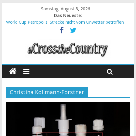
Samstag, August 8, 2026
Das Neueste:
World Cup Petropolis: Strecke nicht vom Unwetter betroffen
Krumbach und Obergessertshausen: Mountainbike-Bundesliga
startet mit Doppelevent
Supercup Massi Banyoles: Siege für Carod und Richards
Halbzeit beim Andalucia Bike Race: Weltmeister Seewald führt
Chelva: Schweizer Doppelsieg beim ersten XCO-Rennen der
Saison
Christina Kollmann-Forstner