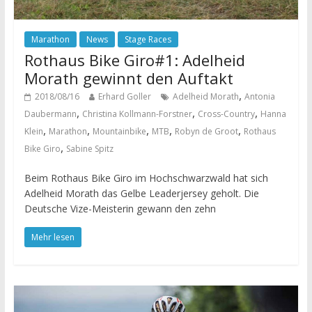
Marathon
News
Stage Races
Rothaus Bike Giro#1: Adelheid
Morath gewinnt den Auftakt
,
2018/08/16
Erhard Goller
Adelheid Morath
Antonia
,
,
,
Daubermann
Christina Kollmann-Forstner
Cross-Country
Hanna
,
,
,
,
,
Klein
Marathon
Mountainbike
MTB
Robyn de Groot
Rothaus
,
Bike Giro
Sabine Spitz
Beim Rothaus Bike Giro im Hochschwarzwald hat sich
Adelheid Morath das Gelbe Leaderjersey geholt. Die
Deutsche Vize-Meisterin gewann den zehn
Mehr lesen