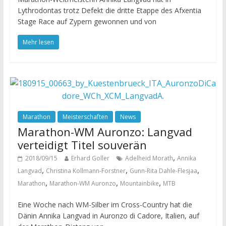
Lythrodontas trotz Defekt die dritte Etappe des Afxentia
Stage Race auf Zypern gewonnen und von
Mehr lesen
Marathon
Meisterschaften
News
Marathon-WM Auronzo: Langvad
verteidigt Titel souverän
,
2018/09/15
Erhard Goller
Adelheid Morath
Annika
,
,
,
Langvad
Christina Kollmann-Forstner
Gunn-Rita Dahle-Flesjaa
,
,
,
Marathon
Marathon-WM Auronzo
Mountainbike
MTB
Eine Woche nach WM-Silber im Cross-Country hat die
Dänin Annika Langvad in Auronzo di Cadore, Italien, auf