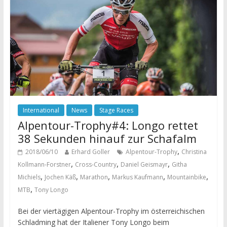
International
News
Stage Races
Alpentour-Trophy#4: Longo rettet
38 Sekunden hinauf zur Schafalm
,
2018/06/10
Erhard Goller
Alpentour-Trophy
Christina
,
,
,
Kollmann-Forstner
Cross-Country
Daniel Geismayr
Githa
,
,
,
,
,
Michiels
Jochen Käß
Marathon
Markus Kaufmann
Mountainbike
,
MTB
Tony Longo
Bei der viertägigen Alpentour-Trophy im österreichischen
Schladming hat der Italiener Tony Longo beim