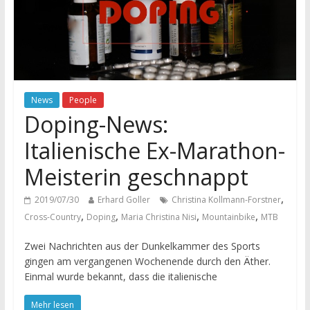
News
People
Doping-News:
Italienische Ex-Marathon-
Meisterin geschnappt
,
2019/07/30
Erhard Goller
Christina Kollmann-Forstner
,
,
,
,
Cross-Country
Doping
Maria Christina Nisi
Mountainbike
MTB
Zwei Nachrichten aus der Dunkelkammer des Sports
gingen am vergangenen Wochenende durch den Äther.
Einmal wurde bekannt, dass die italienische
Mehr lesen