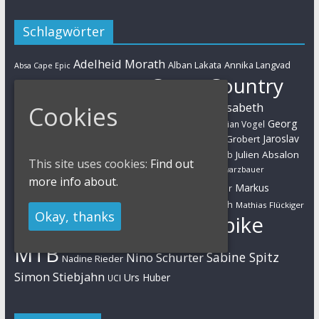
Schlagwörter
Adelheid Morath
Alban Lakata
Annika Langvad
Absa Cape Epic
Cross-Country
Ben Zwiehoff
Christian Pfäffle
Elisabeth
Cookies
Eliminator Sprint
Cyclo-Cross
Daniel Geismayr
Brandau
Georg
Florian Vogel
Esther Süss
Eva Lechner
Fabian Giger
Egger
Jaroslav
Helen Grobert
Gunn-Rita Dahle-Flesjaa
Hanna Klein
Jolanda Neff
Kulhavy
Jochen Käß
Julien Absalon
Julian Schelb
This site uses cookies:
Find out
Karl Platt
Kathrin Stirnemann
Kristian Hynek
Luca Schwarzbauer
more info about.
Marathon
Manuel Fumic
Markus
Markus Bauer
Markus Schulte-Lünzum
Kaufmann
Martin Gluth
Mathias Flückiger
Okay, thanks
Mountainbike
Moritz Milatz
Max Brandl
MTB
Sabine Spitz
Nino Schurter
Nadine Rieder
Simon Stiebjahn
Urs Huber
UCI