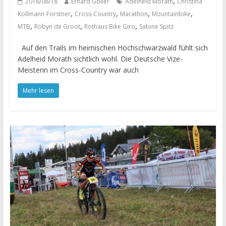
,
2018/08/18
Erhard Goller
Adelheid Morath
Christina
,
,
,
,
Kollmann-Forstner
Cross-Country
Marathon
Mountainbike
,
,
,
MTB
Robyn de Groot
Rothaus Bike Giro
Sabine Spitz
Auf den Trails im heimischen Hochschwarzwald fühlt sich
Adelheid Morath sichtlich wohl. Die Deutsche Vize-
Meisterin im Cross-Country war auch
Mehr lesen