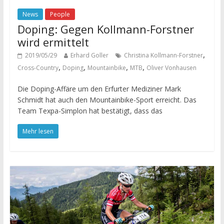
News
People
Doping: Gegen Kollmann-Forstner
wird ermittelt
,
2019/05/29
Erhard Goller
Christina Kollmann-Forstner
,
,
,
,
Cross-Country
Doping
Mountainbike
MTB
Oliver Vonhausen
Die Doping-Affäre um den Erfurter Mediziner Mark
Schmidt hat auch den Mountainbike-Sport erreicht. Das
Team Texpa-Simplon hat bestätigt, dass das
Mehr lesen