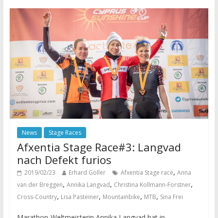
News
Stage Races
Afxentia Stage Race#3: Langvad
nach Defekt furios
,
2019/02/23
Erhard Goller
Afxentia Stage race
Anna
,
,
,
van der Breggen
Annika Langvad
Christina Kollmann-Forstner
,
,
,
,
Cross-Country
Lisa Pasteiner
Mountainbike
MTB
Sina Frei
Marathon-Weltmeisterin Annika Langvad hat in