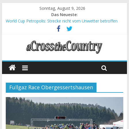
Sonntag, August 9, 2026
Das Neueste:
World Cup Petropolis: Strecke nicht vom Unwetter betroffen
Krumbach und Obergessertshausen: Mountainbike-Bundesliga
startet mit Doppelevent
Supercup Massi Banyoles: Siege für Carod und Richards
Halbzeit beim Andalucia Bike Race: Weltmeister Seewald führt
Chelva: Schweizer Doppelsieg beim ersten XCO-Rennen der
Saison
Fullgaz Race Obergessertshausen