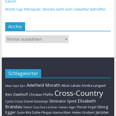
Saison
World Cup Petropolis: Strecke nicht vom Unwetter betroffen
Archiv
Schlagwörter
Adelheid Morath
Alban Lakata
Annika Langvad
Absa Cape Epic
Cross-Country
Ben Zwiehoff
Christian Pfäffle
Elisabeth
Eliminator Sprint
Cyclo-Cross
Daniel Geismayr
Brandau
Georg
Florian Vogel
Esther Süss
Eva Lechner
Fabian Giger
Egger
Jaroslav
Helen Grobert
Gunn-Rita Dahle-Flesjaa
Hanna Klein