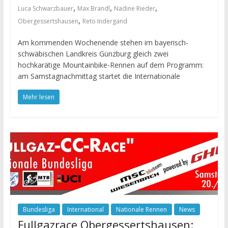
,
,
,
Luca Schwarzbauer
Max Brandl
Nadine Rieder
,
Obergessertshausen
Reto Indergand
Am kommenden Wochenende stehen im bayerisch-
schwäbischen Landkreis Günzburg gleich zwei
hochkarätige Mountainbike-Rennen auf dem Programm:
am Samstagnachmittag startet die Internationale
Mehr lesen
Bundesliga
International
Nationale Rennen
News
Fullgazrace Obergessertshausen: