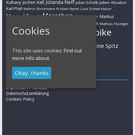
Jolanda Neff
Kulhavy
Jochen Käß
Julien Absalon
Julian Schelb
Karl Platt
Kathrin Stirnemann
Kristian Hynek
Luca Schwarzbauer
Marathon
Manuel Fumic
Markus
Markus Bauer
Markus Schulte-Lünzum
Kaufmann
Martin Gluth
Mathias Flückiger
Cookies
Mountainbike
Moritz Milatz
Max Brandl
MTB
Sabine Spitz
Nino Schurter
Nadine Rieder
This site uses cookies:
Find out
Simon Stiebjahn
Urs Huber
UCI
more info about.
Okay, thanks
Impressum
Impressum / Kontakt
Datenschutzerklärung
Cookies Policy