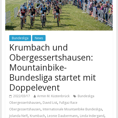
Bundesliga
News
Krumbach und
Obergessertshausen:
Mountainbike-
Bundesliga startet mit
Doppelevent
2022/03/17
Armin M. Küstenbrück
Bundesliga
,
,
Obergessertshausen
David List
Fullgaz Race
,
,
Obergessertshausen
Internationale Mountainbike Bundesliga
,
,
,
,
Jolanda Neff
Krumbach
Leonie Daubermann
Linda Indergand