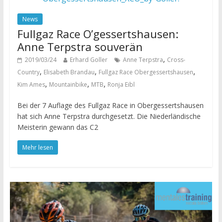
News
Fullgaz Race O’gessertshausen:
Anne Terpstra souverän
,
2019/03/24
Erhard Goller
Anne Terpstra
Cross-
,
,
,
Country
Elisabeth Brandau
Fullgaz Race Obergessertshausen
,
,
,
Kim Ames
Mountainbike
MTB
Ronja Eibl
Bei der 7 Auflage des Fullgaz Race in Obergessertshausen
hat sich Anne Terpstra durchgesetzt. Die Niederländische
Meisterin gewann das C2
Mehr lesen