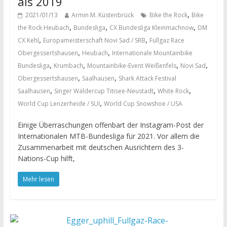
als 2019
,
2021/01/13
Armin M. Küstenbrück
Bike the Rock
Bike
,
,
,
the Rock Heubach
Bundesliga
CX Bundesliga Kleinmachnow
DM
,
,
CX Kehl
Europameisterschaft Novi Sad / SRB
Fullgaz Race
,
,
Obergessertshausen
Heubach
Internationale Mountainbike
,
,
,
,
Bundesliga
Krumbach
Mountainbike-Event Weißenfels
Novi Sad
,
,
Obergessertshausen
Saalhausen
Shark Attack Festival
,
,
,
Saalhausen
Singer Wäldercup Titisee-Neustadt
White Rock
,
World Cup Lenzerheide / SUI
World Cup Snowshoe / USA
Einige Überraschungen offenbart der Instagram-Post der
Internationalen MTB-Bundesliga für 2021. Vor allem die
Zusammenarbeit mit deutschen Ausrichtern des 3-
Nations-Cup hilft,
Mehr lesen