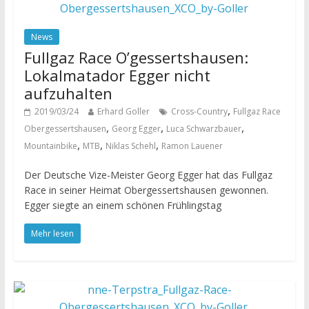
News
Fullgaz Race O’gessertshausen:
Lokalmatador Egger nicht
aufzuhalten
,
2019/03/24
Erhard Goller
Cross-Country
Fullgaz Race
,
,
,
Obergessertshausen
Georg Egger
Luca Schwarzbauer
,
,
,
Mountainbike
MTB
Niklas Schehl
Ramon Lauener
Der Deutsche Vize-Meister Georg Egger hat das Fullgaz
Race in seiner Heimat Obergessertshausen gewonnen.
Egger siegte an einem schönen Frühlingstag
Mehr lesen