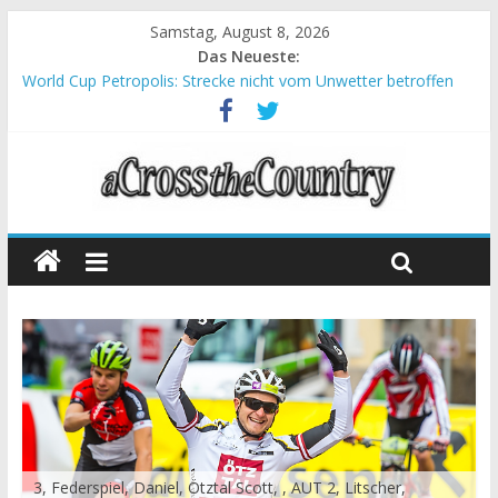
Samstag, August 8, 2026
Das Neueste:
World Cup Petropolis: Strecke nicht vom Unwetter betroffen
Krumbach und Obergessertshausen: Mountainbike-Bundesliga
startet mit Doppelevent
Supercup Massi Banyoles: Siege für Carod und Richards
Halbzeit beim Andalucia Bike Race: Weltmeister Seewald führt
Chelva: Schweizer Doppelsieg beim ersten XCO-Rennen der
Saison
3, Federspiel, Daniel, Ötztal Scott, , AUT 2, Litscher,