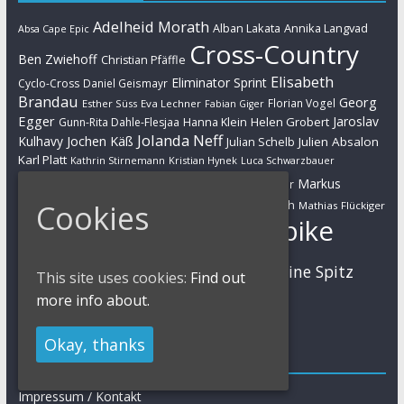
Adelheid Morath
Alban Lakata
Annika Langvad
Absa Cape Epic
Cross-Country
Ben Zwiehoff
Christian Pfäffle
Elisabeth
Eliminator Sprint
Cyclo-Cross
Daniel Geismayr
Brandau
Georg
Florian Vogel
Esther Süss
Eva Lechner
Fabian Giger
Egger
Jaroslav
Helen Grobert
Gunn-Rita Dahle-Flesjaa
Hanna Klein
Jolanda Neff
Kulhavy
Jochen Käß
Julien Absalon
Julian Schelb
Karl Platt
Kathrin Stirnemann
Kristian Hynek
Luca Schwarzbauer
Marathon
Manuel Fumic
Markus
Markus Bauer
Markus Schulte-Lünzum
Kaufmann
Martin Gluth
Cookies
Mathias Flückiger
Mountainbike
Moritz Milatz
Max Brandl
MTB
Sabine Spitz
Nino Schurter
Nadine Rieder
This site uses cookies:
Find out
Simon Stiebjahn
Urs Huber
UCI
more info about.
Okay, thanks
Impressum
Impressum / Kontakt