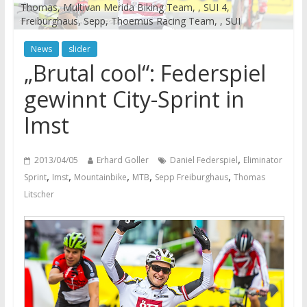
Thomas, Multivan Merida Biking Team, , SUI 4,
Freiburghaus, Sepp, Thoemus Racing Team, , SUI
News
slider
„Brutal cool“: Federspiel
gewinnt City-Sprint in
Imst
,
2013/04/05
Erhard Goller
Daniel Federspiel
Eliminator
,
,
,
,
,
Sprint
Imst
Mountainbike
MTB
Sepp Freiburghaus
Thomas
Litscher