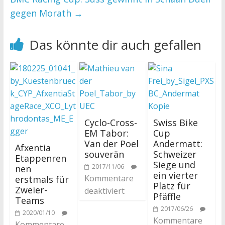
gegen Morath
→
Das könnte dir auch gefallen
Cyclo-Cross-
Swiss Bike
EM Tabor:
Cup
Van der Poel
Andermatt:
Afxentia
souverän
Schweizer
Etappenren
Siege und
2017/11/06
nen
ein vierter
Kommentare
erstmals für
Platz für
Zweier-
deaktiviert
Pfäffle
Teams
2017/06/26
2020/01/10
Kommentare
Kommentare