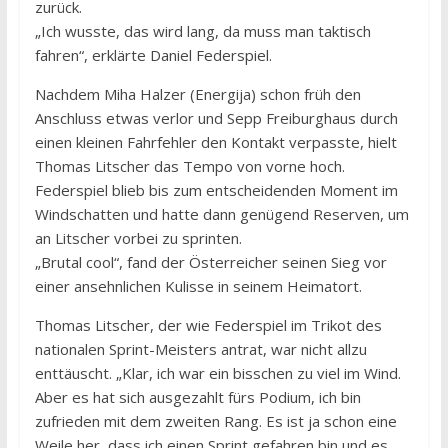
zurück.
„Ich wusste, das wird lang, da muss man taktisch
fahren“, erklärte Daniel Federspiel.
Nachdem Miha Halzer (Energija) schon früh den
Anschluss etwas verlor und Sepp Freiburghaus durch
einen kleinen Fahrfehler den Kontakt verpasste, hielt
Thomas Litscher das Tempo von vorne hoch.
Federspiel blieb bis zum entscheidenden Moment im
Windschatten und hatte dann genügend Reserven, um
an Litscher vorbei zu sprinten.
„Brutal cool“, fand der Österreicher seinen Sieg vor
einer ansehnlichen Kulisse in seinem Heimatort.
Thomas Litscher, der wie Federspiel im Trikot des
nationalen Sprint-Meisters antrat, war nicht allzu
enttäuscht. „Klar, ich war ein bisschen zu viel im Wind.
Aber es hat sich ausgezahlt fürs Podium, ich bin
zufrieden mit dem zweiten Rang. Es ist ja schon eine
Weile her, dass ich einen Sprint gefahren bin und es