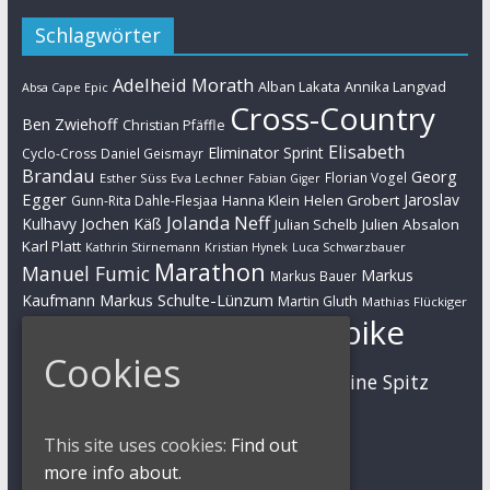
Schlagwörter
Adelheid Morath
Alban Lakata
Annika Langvad
Absa Cape Epic
Cross-Country
Ben Zwiehoff
Christian Pfäffle
Elisabeth
Eliminator Sprint
Cyclo-Cross
Daniel Geismayr
Brandau
Georg
Florian Vogel
Esther Süss
Eva Lechner
Fabian Giger
Egger
Jaroslav
Helen Grobert
Gunn-Rita Dahle-Flesjaa
Hanna Klein
Jolanda Neff
Kulhavy
Jochen Käß
Julien Absalon
Julian Schelb
Karl Platt
Kathrin Stirnemann
Kristian Hynek
Luca Schwarzbauer
Marathon
Manuel Fumic
Markus
Markus Bauer
Markus Schulte-Lünzum
Kaufmann
Martin Gluth
Mathias Flückiger
Mountainbike
Moritz Milatz
Max Brandl
Cookies
MTB
Sabine Spitz
Nino Schurter
Nadine Rieder
Simon Stiebjahn
Urs Huber
UCI
This site uses cookies:
Find out
more info about.
Impressum