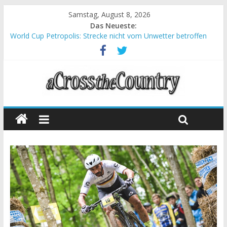
Samstag, August 8, 2026
Das Neueste:
World Cup Petropolis: Strecke nicht vom Unwetter betroffen
Krumbach und Obergessertshausen: Mountainbike-Bundesliga
startet mit Doppelevent
Supercup Massi Banyoles: Siege für Carod und Richards
Halbzeit beim Andalucia Bike Race: Weltmeister Seewald führt
Chelva: Schweizer Doppelsieg beim ersten XCO-Rennen der
Saison