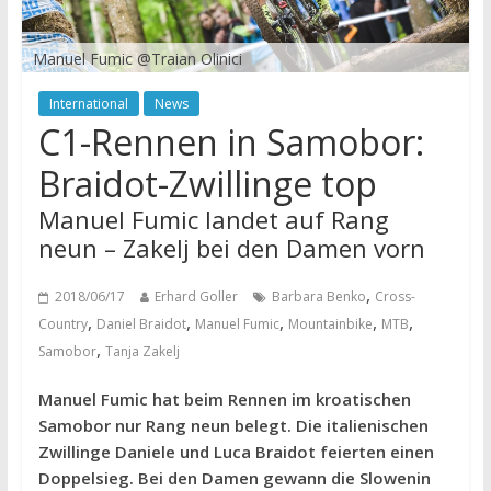
Manuel Fumic @Traian Olinici
International
News
C1-Rennen in Samobor:
Braidot-Zwillinge top
Manuel Fumic landet auf Rang
neun – Zakelj bei den Damen vorn
,
2018/06/17
Erhard Goller
Barbara Benko
Cross-
,
,
,
,
,
Country
Daniel Braidot
Manuel Fumic
Mountainbike
MTB
,
Samobor
Tanja Zakelj
Manuel Fumic hat beim Rennen im kroatischen
Samobor nur Rang neun belegt. Die italienischen
Zwillinge Daniele und Luca Braidot feierten einen
Doppelsieg. Bei den Damen gewann die Slowenin