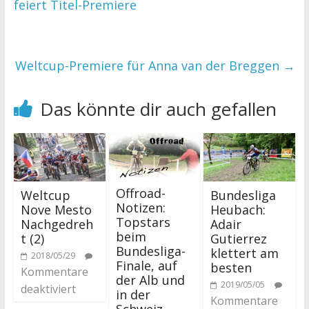
feiert Titel-Premiere
Weltcup-Premiere für Anna van der Breggen
→
Das könnte dir auch gefallen
Offroad-
Weltcup
Bundesliga
Notizen:
Nove Mesto
Heubach:
Topstars
Nachgedreh
Adair
beim
t (2)
Gutierrez
Bundesliga-
klettert am
2018/05/29
Finale, auf
besten
Kommentare
der Alb und
2019/05/05
deaktiviert
in der
Kommentare
Schweiz