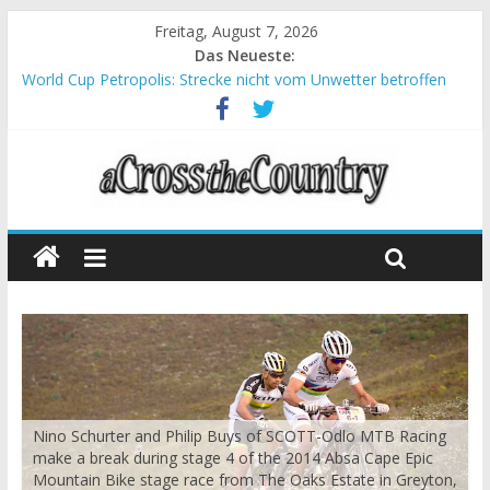
Freitag, August 7, 2026
Das Neueste:
World Cup Petropolis: Strecke nicht vom Unwetter betroffen
Krumbach und Obergessertshausen: Mountainbike-Bundesliga
startet mit Doppelevent
Supercup Massi Banyoles: Siege für Carod und Richards
Halbzeit beim Andalucia Bike Race: Weltmeister Seewald führt
Chelva: Schweizer Doppelsieg beim ersten XCO-Rennen der
Saison
Nino Schurter and Philip Buys of SCOTT-Odlo MTB Racing
make a break during stage 4 of the 2014 Absa Cape Epic
Mountain Bike stage race from The Oaks Estate in Greyton,