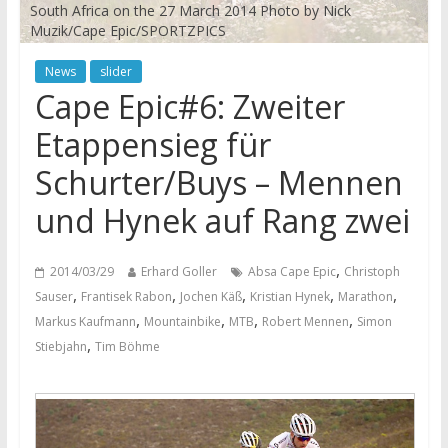
South Africa on the 27 March 2014 Photo by Nick
Muzik/Cape Epic/SPORTZPICS
News
slider
Cape Epic#6: Zweiter
Etappensieg für
Schurter/Buys – Mennen
und Hynek auf Rang zwei
,
2014/03/29
Erhard Goller
Absa Cape Epic
Christoph
,
,
,
,
,
Sauser
Frantisek Rabon
Jochen Käß
Kristian Hynek
Marathon
,
,
,
,
Markus Kaufmann
Mountainbike
MTB
Robert Mennen
Simon
,
Stiebjahn
Tim Böhme