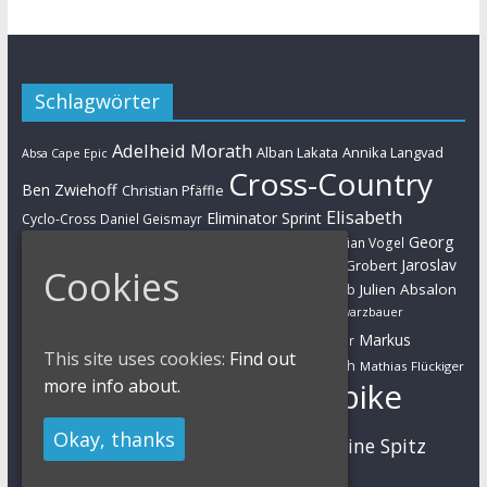
Schlagwörter
Adelheid Morath
Alban Lakata
Annika Langvad
Absa Cape Epic
Cross-Country
Ben Zwiehoff
Christian Pfäffle
Elisabeth
Eliminator Sprint
Cyclo-Cross
Daniel Geismayr
Brandau
Georg
Florian Vogel
Esther Süss
Eva Lechner
Fabian Giger
Egger
Jaroslav
Helen Grobert
Gunn-Rita Dahle-Flesjaa
Hanna Klein
Cookies
Jolanda Neff
Kulhavy
Jochen Käß
Julien Absalon
Julian Schelb
Karl Platt
Kathrin Stirnemann
Kristian Hynek
Luca Schwarzbauer
Marathon
Manuel Fumic
Markus
Markus Bauer
This site uses cookies:
Find out
Markus Schulte-Lünzum
Kaufmann
Martin Gluth
Mathias Flückiger
more info about.
Mountainbike
Moritz Milatz
Max Brandl
MTB
Okay, thanks
Sabine Spitz
Nino Schurter
Nadine Rieder
Simon Stiebjahn
Urs Huber
UCI