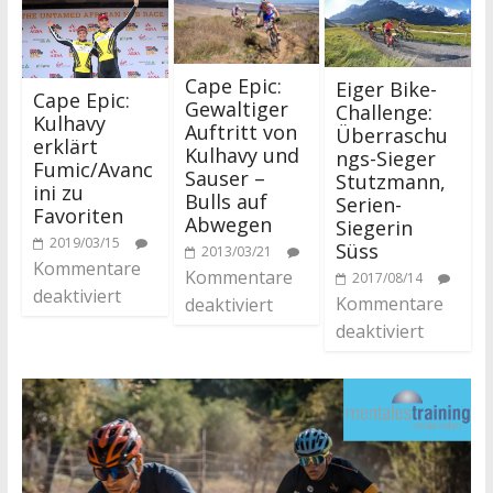
Cape Epic:
Eiger Bike-
Cape Epic:
Gewaltiger
Challenge:
Kulhavy
Auftritt von
Überraschu
erklärt
Kulhavy und
ngs-Sieger
Fumic/Avanc
Sauser –
Stutzmann,
ini zu
Bulls auf
Serien-
Favoriten
Abwegen
Siegerin
2019/03/15
Süss
2013/03/21
Kommentare
Kommentare
2017/08/14
deaktiviert
Kommentare
deaktiviert
deaktiviert