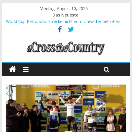
Montag, August 10, 2026
Das Neueste:
World Cup Petropolis: Strecke nicht vom Unwetter betroffen
Krumbach und Obergessertshausen: Mountainbike-Bundesliga
startet mit Doppelevent
Supercup Massi Banyoles: Siege für Carod und Richards
Halbzeit beim Andalucia Bike Race: Weltmeister Seewald führt
Chelva: Schweizer Doppelsieg beim ersten XCO-Rennen der
Saison