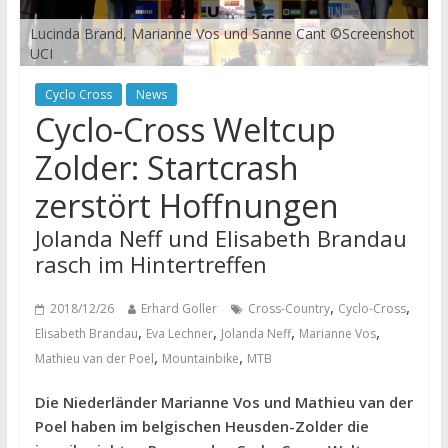
Lucinda Brand, Marianne Vos und Sanne Cant ©Screenshot
UCI
Cyclo Cross
News
Cyclo-Cross Weltcup
Zolder: Startcrash
zerstört Hoffnungen
Jolanda Neff und Elisabeth Brandau
rasch im Hintertreffen
,
,
2018/12/26
Erhard Goller
Cross-Country
Cyclo-Cross
,
,
,
,
Elisabeth Brandau
Eva Lechner
Jolanda Neff
Marianne Vos
,
,
Mathieu van der Poel
Mountainbike
MTB
Die Niederländer Marianne Vos und Mathieu van der
Poel haben im belgischen Heusden-Zolder die