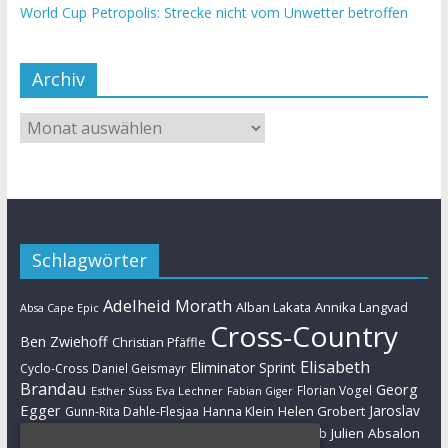
World Cup Petropolis: Strecke nicht vom Unwetter betroffen
Archiv
Schlagwörter
Adelheid Morath
Alban Lakata
Annika Langvad
Absa Cape Epic
Cross-Country
Ben Zwiehoff
Christian Pfäffle
Elisabeth
Eliminator Sprint
Cyclo-Cross
Daniel Geismayr
Brandau
Georg
Florian Vogel
Esther Süss
Eva Lechner
Fabian Giger
Egger
Jaroslav
Helen Grobert
Gunn-Rita Dahle-Flesjaa
Hanna Klein
Jolanda Neff
Kulhavy
Jochen Käß
Julien Absalon
Julian Schelb