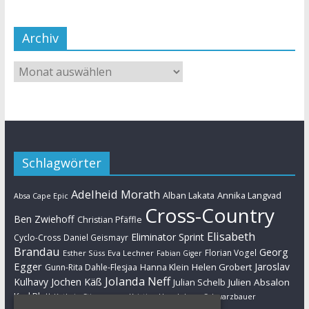
Archiv
Schlagwörter
Adelheid Morath
Alban Lakata
Annika Langvad
Absa Cape Epic
Cross-Country
Ben Zwiehoff
Christian Pfäffle
Elisabeth
Eliminator Sprint
Cyclo-Cross
Daniel Geismayr
Brandau
Georg
Florian Vogel
Esther Süss
Eva Lechner
Fabian Giger
Egger
Jaroslav
Helen Grobert
Gunn-Rita Dahle-Flesjaa
Hanna Klein
Jolanda Neff
Kulhavy
Jochen Käß
Julien Absalon
Julian Schelb
Karl Platt
Kathrin Stirnemann
Kristian Hynek
Luca Schwarzbauer