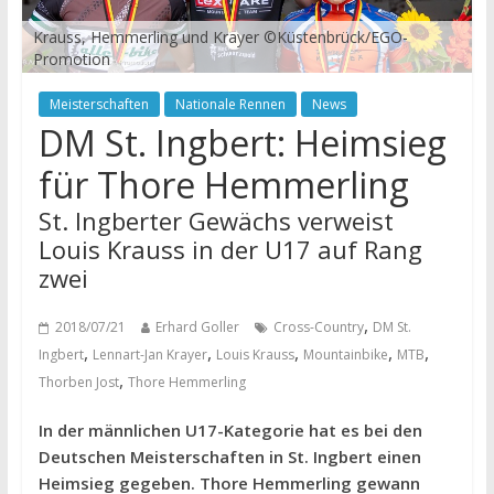
Krauss, Hemmerling und Krayer ©Küstenbrück/EGO-
Promotion
Meisterschaften
Nationale Rennen
News
DM St. Ingbert: Heimsieg
für Thore Hemmerling
St. Ingberter Gewächs verweist
Louis Krauss in der U17 auf Rang
zwei
,
2018/07/21
Erhard Goller
Cross-Country
DM St.
,
,
,
,
,
Ingbert
Lennart-Jan Krayer
Louis Krauss
Mountainbike
MTB
,
Thorben Jost
Thore Hemmerling
In der männlichen U17-Kategorie hat es bei den
Deutschen Meisterschaften in St. Ingbert einen
Heimsieg gegeben. Thore Hemmerling gewann