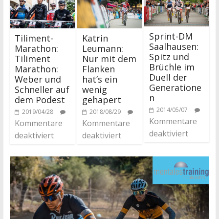
Sprint-DM
Tiliment-
Katrin
Saalhausen:
Marathon:
Leumann:
Spitz und
Tiliment
Nur mit dem
Brüchle im
Marathon:
Flanken
Duell der
Weber und
hat’s ein
Generatione
Schneller auf
wenig
n
dem Podest
gehapert
2014/05/07
2019/04/28
2018/08/29
Kommentare
Kommentare
Kommentare
deaktiviert
deaktiviert
deaktiviert