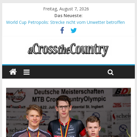
Freitag, August 7, 2026
Das Neueste:
World Cup Petropolis: Strecke nicht vom Unwetter betroffen
Krumbach und Obergessertshausen: Mountainbike-Bundesliga
startet mit Doppelevent
Supercup Massi Banyoles: Siege für Carod und Richards
Halbzeit beim Andalucia Bike Race: Weltmeister Seewald führt
Chelva: Schweizer Doppelsieg beim ersten XCO-Rennen der
Saison