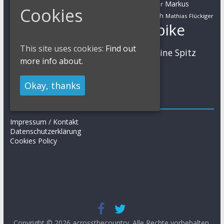
Marathon
Manuel Fumic
Markus
Markus Bauer
Cookies
Markus Schulte-Lünzum
Kaufmann
Martin Gluth
Mathias Flückiger
Mountainbike
Moritz Milatz
Max Brandl
MTB
This site uses cookies:
Find out
Sabine Spitz
Nino Schurter
Nadine Rieder
more info about.
Simon Stiebjahn
Urs Huber
UCI
Okay, thanks
Impressum
Impressum / Kontakt
Datenschutzerklärung
Cookies Policy
Copyright © 2026
acrossthecountry
. Alle Rechte vorbehalten.