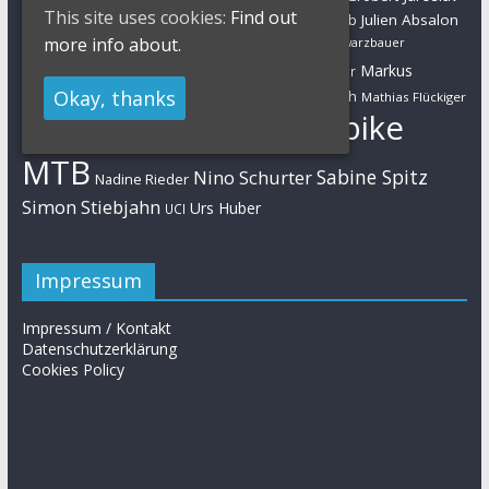
Jolanda Neff
This site uses cookies:
Find out
Kulhavy
Jochen Käß
Julien Absalon
Julian Schelb
Karl Platt
more info about.
Kathrin Stirnemann
Kristian Hynek
Luca Schwarzbauer
Marathon
Manuel Fumic
Markus
Markus Bauer
Markus Schulte-Lünzum
Kaufmann
Okay, thanks
Martin Gluth
Mathias Flückiger
Mountainbike
Moritz Milatz
Max Brandl
MTB
Sabine Spitz
Nino Schurter
Nadine Rieder
Simon Stiebjahn
Urs Huber
UCI
Impressum
Impressum / Kontakt
Datenschutzerklärung
Cookies Policy