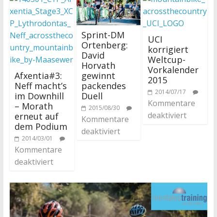
Sprint-DM
UCI
Ortenberg:
korrigiert
David
Weltcup-
Horvath
Vorkalender
Afxentia#3:
gewinnt
2015
Neff macht’s
packendes
2014/07/17
im Downhill
Duell
Kommentare
– Morath
2015/08/30
deaktiviert
erneut auf
Kommentare
dem Podium
deaktiviert
2014/03/01
Kommentare
deaktiviert