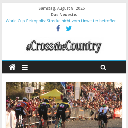
Samstag, August 8, 2026
Das Neueste:
Chelva: Schweizer Doppelsieg beim ersten XCO-Rennen der
Saison
World Cup Petropolis: Strecke nicht vom Unwetter betroffen
Krumbach und Obergessertshausen: Mountainbike-Bundesliga
startet mit Doppelevent
Supercup Massi Banyoles: Siege für Carod und Richards
Halbzeit beim Andalucia Bike Race: Weltmeister Seewald führt