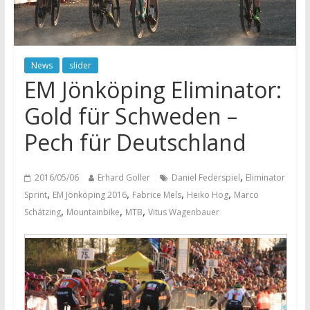
News
slider
EM Jönköping Eliminator:
Gold für Schweden –
Pech für Deutschland
,
2016/05/06
Erhard Goller
Daniel Federspiel
Eliminator
,
,
,
,
Sprint
EM Jönköping 2016
Fabrice Mels
Heiko Hog
Marco
,
,
,
Schätzing
Mountainbike
MTB
Vitus Wagenbauer