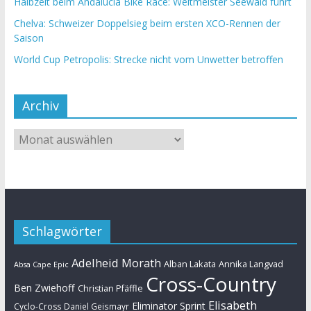
Halbzeit beim Andalucia Bike Race: Weltmeister Seewald führt
Chelva: Schweizer Doppelsieg beim ersten XCO-Rennen der
Saison
World Cup Petropolis: Strecke nicht vom Unwetter betroffen
Archiv
Schlagwörter
Adelheid Morath
Alban Lakata
Annika Langvad
Absa Cape Epic
Cross-Country
Ben Zwiehoff
Christian Pfäffle
Elisabeth
Eliminator Sprint
Cyclo-Cross
Daniel Geismayr