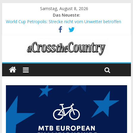
Samstag, August 8, 2026
Das Neueste:
World Cup Petropolis: Strecke nicht vom Unwetter betroffen
Krumbach und Obergessertshausen: Mountainbike-Bundesliga
startet mit Doppelevent
Supercup Massi Banyoles: Siege für Carod und Richards
Halbzeit beim Andalucia Bike Race: Weltmeister Seewald führt
Chelva: Schweizer Doppelsieg beim ersten XCO-Rennen der
Saison