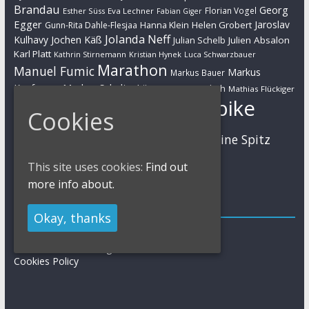
Brandau
Georg
Florian Vogel
Esther Süss
Eva Lechner
Fabian Giger
Egger
Jaroslav
Helen Grobert
Gunn-Rita Dahle-Flesjaa
Hanna Klein
Jolanda Neff
Kulhavy
Jochen Käß
Julien Absalon
Julian Schelb
Karl Platt
Kathrin Stirnemann
Kristian Hynek
Luca Schwarzbauer
Marathon
Manuel Fumic
Markus
Markus Bauer
Markus Schulte-Lünzum
Kaufmann
Martin Gluth
Mathias Flückiger
Mountainbike
Moritz Milatz
Cookies
Max Brandl
MTB
Sabine Spitz
Nino Schurter
Nadine Rieder
Simon Stiebjahn
Urs Huber
UCI
This site uses cookies:
Find out
more info about.
Impressum
Okay, thanks
Impressum / Kontakt
Datenschutzerklärung
Cookies Policy