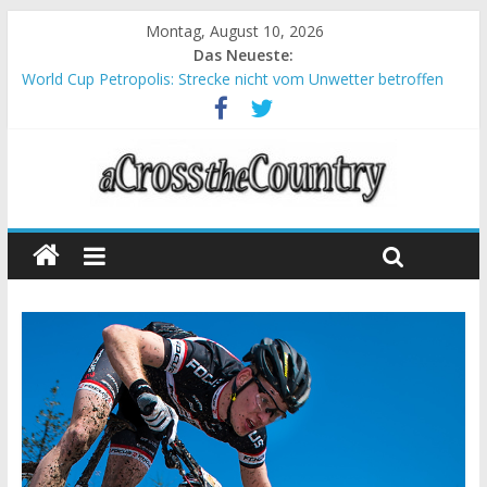
Montag, August 10, 2026
Das Neueste:
World Cup Petropolis: Strecke nicht vom Unwetter betroffen
Krumbach und Obergessertshausen: Mountainbike-Bundesliga
startet mit Doppelevent
Supercup Massi Banyoles: Siege für Carod und Richards
Halbzeit beim Andalucia Bike Race: Weltmeister Seewald führt
Chelva: Schweizer Doppelsieg beim ersten XCO-Rennen der
Saison