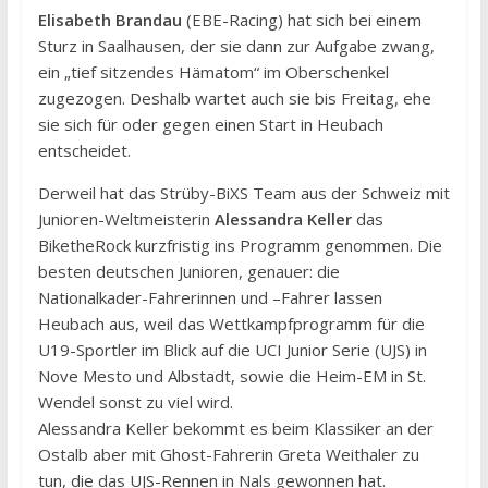
Elisabeth Brandau
(EBE-Racing) hat sich bei einem
Sturz in Saalhausen, der sie dann zur Aufgabe zwang,
ein „tief sitzendes Hämatom“ im Oberschenkel
zugezogen. Deshalb wartet auch sie bis Freitag, ehe
sie sich für oder gegen einen Start in Heubach
entscheidet.
Derweil hat das Strüby-BiXS Team aus der Schweiz mit
Junioren-Weltmeisterin
Alessandra Keller
das
BiketheRock kurzfristig ins Programm genommen. Die
besten deutschen Junioren, genauer: die
Nationalkader-Fahrerinnen und –Fahrer lassen
Heubach aus, weil das Wettkampfprogramm für die
U19-Sportler im Blick auf die UCI Junior Serie (UJS) in
Nove Mesto und Albstadt, sowie die Heim-EM in St.
Wendel sonst zu viel wird.
Alessandra Keller bekommt es beim Klassiker an der
Ostalb aber mit Ghost-Fahrerin Greta Weithaler zu
tun, die das UJS-Rennen in Nals gewonnen hat.