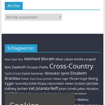
Archiv
Schlagwörter
Adelheid Morath
Alban Lakata
Annika Langvad
Absa Cape Epic
Cross-Country
Ben Zwiehoff
Christian Pfäffle
Elisabeth
Eliminator Sprint
Cyclo-Cross
Daniel Geismayr
Brandau
Georg
Florian Vogel
Esther Süss
Eva Lechner
Fabian Giger
Egger
Jaroslav
Helen Grobert
Gunn-Rita Dahle-Flesjaa
Hanna Klein
Jolanda Neff
Kulhavy
Jochen Käß
Julien Absalon
Julian Schelb
Karl Platt
Kathrin Stirnemann
Kristian Hynek
Luca Schwarzbauer
Marathon
Manuel Fumic
Markus
Markus Bauer
Markus Schulte-Lünzum
Kaufmann