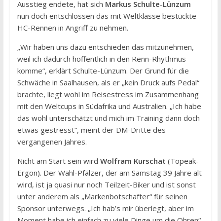
Ausstieg endete, hat sich
Markus Schulte-Lünzum
nun doch entschlossen das mit Weltklasse bestückte
HC-Rennen in Angriff zu nehmen.
„Wir haben uns dazu entschieden das mitzunehmen,
weil ich dadurch hoffentlich in den Renn-Rhythmus
komme“, erklärt Schulte-Lünzum. Der Grund für die
Schwäche in Saalhausen, als er „kein Druck aufs Pedal“
brachte, liegt wohl im Reisestress im Zusammenhang
mit den Weltcups in Südafrika und Australien. „Ich habe
das wohl unterschätzt und mich im Training dann doch
etwas gestresst“, meint der DM-Dritte des
vergangenen Jahres.
Nicht am Start sein wird
Wolfram Kurschat
(Topeak-
Ergon). Der Wahl-Pfälzer, der am Samstag 39 Jahre alt
wird, ist ja quasi nur noch Teilzeit-Biker und ist sonst
unter anderem als „Markenbotschafter“ für seinen
Sponsor unterwegs. „Ich hab’s mir überlegt, aber im
Moment habe ich einfach zu viele Dinge um die Ohren“,