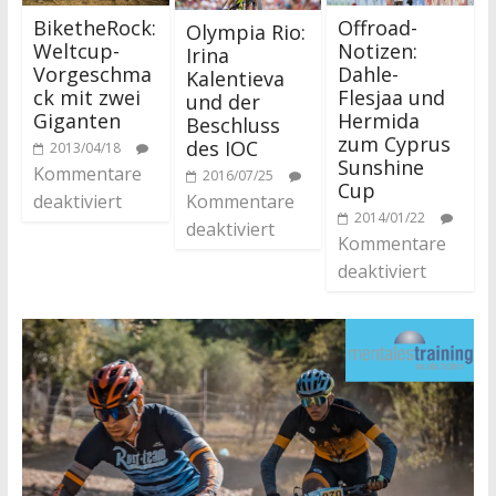
BiketheRock:
Offroad-
Olympia Rio:
Weltcup-
Notizen:
Irina
Vorgeschma
Dahle-
Kalentieva
ck mit zwei
Flesjaa und
und der
Giganten
Hermida
Beschluss
zum Cyprus
des IOC
2013/04/18
Sunshine
Kommentare
2016/07/25
Cup
Kommentare
deaktiviert
2014/01/22
deaktiviert
Kommentare
deaktiviert