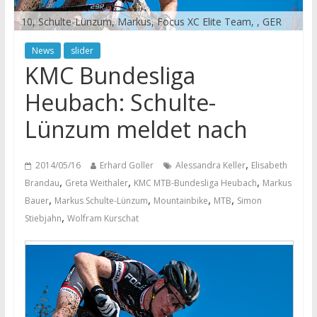
10, Schulte-Lünzum, Markus, Focus XC Elite Team, , GER
News
slider
KMC Bundesliga
Heubach: Schulte-
Lünzum meldet nach
,
2014/05/16
Erhard Goller
Alessandra Keller
Elisabeth
,
,
,
Brandau
Greta Weithaler
KMC MTB-Bundesliga Heubach
Markus
,
,
,
,
Bauer
Markus Schulte-Lünzum
Mountainbike
MTB
Simon
,
Stiebjahn
Wolfram Kurschat