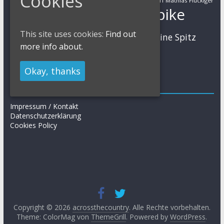
Cookies
Martin Gluth
Mathias Flückiger
Mountainbike
Moritz Milatz
Max Brandl
MTB
This site uses cookies:
Find out
Sabine Spitz
Nino Schurter
Nadine Rieder
more info about.
Simon Stiebjahn
Urs Huber
UCI
Okay, thanks
Impressum
Impressum / Kontakt
Datenschutzerklärung
Cookies Policy
Copyright © 2026
acrossthecountry
. Alle Rechte vorbehalten.
Theme: ColorMag von
ThemeGrill
. Powered by
WordPress
.