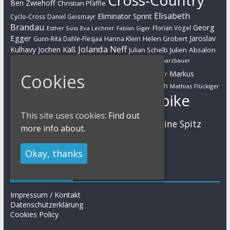
Cross-Country
Ben Zwiehoff
Christian Pfäffle
Elisabeth
Eliminator Sprint
Cyclo-Cross
Daniel Geismayr
Brandau
Georg
Florian Vogel
Esther Süss
Eva Lechner
Fabian Giger
Egger
Jaroslav
Helen Grobert
Gunn-Rita Dahle-Flesjaa
Hanna Klein
Jolanda Neff
Kulhavy
Jochen Käß
Julien Absalon
Julian Schelb
Karl Platt
Kathrin Stirnemann
Kristian Hynek
Luca Schwarzbauer
Marathon
Manuel Fumic
Markus
Markus Bauer
Cookies
Markus Schulte-Lünzum
Kaufmann
Martin Gluth
Mathias Flückiger
Mountainbike
Moritz Milatz
Max Brandl
This site uses cookies:
Find out
MTB
Sabine Spitz
Nino Schurter
Nadine Rieder
more info about.
Simon Stiebjahn
Urs Huber
UCI
Okay, thanks
Impressum
Impressum / Kontakt
Datenschutzerklärung
Cookies Policy