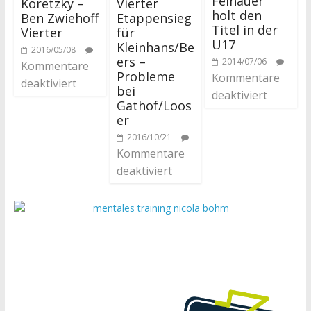
Feinauer
Koretzky –
Vierter
holt den
Ben Zwiehoff
Etappensieg
Titel in der
Vierter
für
U17
Kleinhans/Be
2016/05/08
ers –
2014/07/06
Kommentare
Probleme
Kommentare
deaktiviert
bei
deaktiviert
Gathof/Loos
er
2016/10/21
Kommentare
deaktiviert