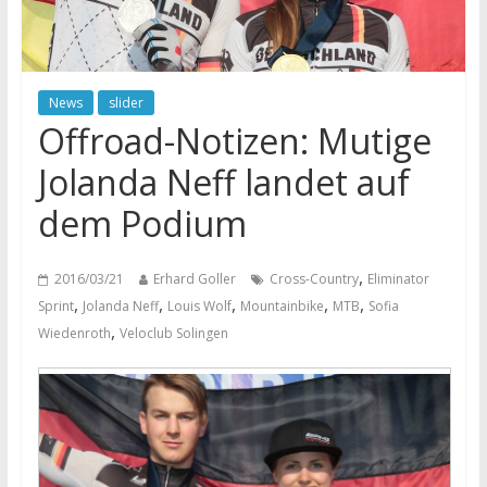
News
slider
Offroad-Notizen: Mutige
Jolanda Neff landet auf
dem Podium
,
2016/03/21
Erhard Goller
Cross-Country
Eliminator
,
,
,
,
,
Sprint
Jolanda Neff
Louis Wolf
Mountainbike
MTB
Sofia
,
Wiedenroth
Veloclub Solingen