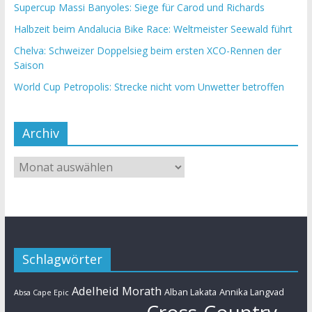
Supercup Massi Banyoles: Siege für Carod und Richards
Halbzeit beim Andalucia Bike Race: Weltmeister Seewald führt
Chelva: Schweizer Doppelsieg beim ersten XCO-Rennen der
Saison
World Cup Petropolis: Strecke nicht vom Unwetter betroffen
Archiv
Schlagwörter
Adelheid Morath
Alban Lakata
Annika Langvad
Absa Cape Epic