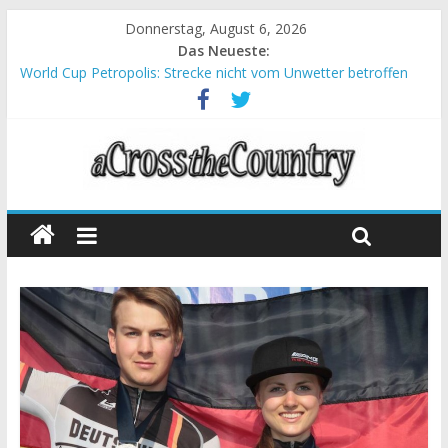
Donnerstag, August 6, 2026
Das Neueste:
World Cup Petropolis: Strecke nicht vom Unwetter betroffen
Krumbach und Obergessertshausen: Mountainbike-Bundesliga
startet mit Doppelevent
Supercup Massi Banyoles: Siege für Carod und Richards
Halbzeit beim Andalucia Bike Race: Weltmeister Seewald führt
Chelva: Schweizer Doppelsieg beim ersten XCO-Rennen der
Saison