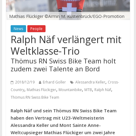
Mathias Flückiger ©Armin M. Küstenbrück/EGO-Promotion
News
People
Ralph Näf verlängert mit
Weltklasse-Trio
Thömus RN Swiss Bike Team holt
zudem zwei Talente an Bord
,
2018/12/19
Erhard Goller
Alessandra Keller
Cross-
,
,
,
,
,
Country
Mathias Flückiger
Mountainbike
MTB
Ralph Näf
Thömus RN Swiss Bike Team
Ralph Näf und sein Thömus RN Swiss Bike Team
haben den Vertrag mit U23-Weltmeisterin
Alessandra Keller und Mont Sainte Anne-
Weltcupsieger Mathias Flückiger um zwei Jahre