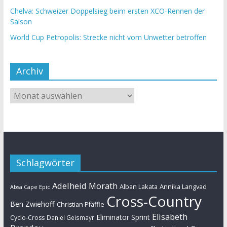
Chelva: Schweizer Doppelsieg beim ersten XCO-Rennen der
Saison
World Cup Petropolis: Strecke nicht vom Unwetter betroffen
Archiv
Schlagwörter
Adelheid Morath
Alban Lakata
Annika Langvad
Absa Cape Epic
Cross-Country
Ben Zwiehoff
Christian Pfäffle
Elisabeth
Eliminator Sprint
Cyclo-Cross
Daniel Geismayr