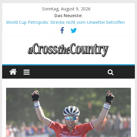
Sonntag, August 9, 2026
Das Neueste:
World Cup Petropolis: Strecke nicht vom Unwetter betroffen
Krumbach und Obergessertshausen: Mountainbike-Bundesliga
startet mit Doppelevent
Supercup Massi Banyoles: Siege für Carod und Richards
Halbzeit beim Andalucia Bike Race: Weltmeister Seewald führt
Chelva: Schweizer Doppelsieg beim ersten XCO-Rennen der
Saison