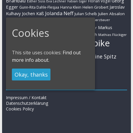
Brandau
Georg
Florian Vogel
Esther Süss
Eva Lechner
Fabian Giger
Egger
Jaroslav
Helen Grobert
Gunn-Rita Dahle-Flesjaa
Hanna Klein
Jolanda Neff
Kulhavy
Jochen Käß
Julien Absalon
Julian Schelb
Karl Platt
Kathrin Stirnemann
Kristian Hynek
Luca Schwarzbauer
Marathon
Manuel Fumic
Markus
Markus Bauer
Cookies
Markus Schulte-Lünzum
Kaufmann
Martin Gluth
Mathias Flückiger
Mountainbike
Moritz Milatz
Max Brandl
MTB
This site uses cookies:
Find out
Sabine Spitz
Nino Schurter
Nadine Rieder
more info about.
Simon Stiebjahn
Urs Huber
UCI
Okay, thanks
Impressum
Impressum / Kontakt
Datenschutzerklärung
Cookies Policy