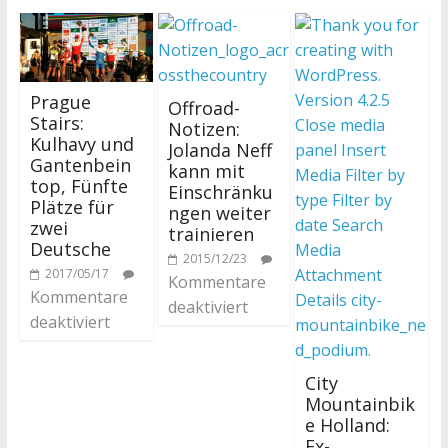
Prague
Offroad-
Stairs:
Notizen:
Kulhavy und
Jolanda Neff
Gantenbein
kann mit
top, Fünfte
Einschränku
Plätze für
ngen weiter
zwei
trainieren
Deutsche
2015/12/23
2017/05/17
Kommentare
Kommentare
deaktiviert
deaktiviert
City
Mountainbik
e Holland:
Ex-