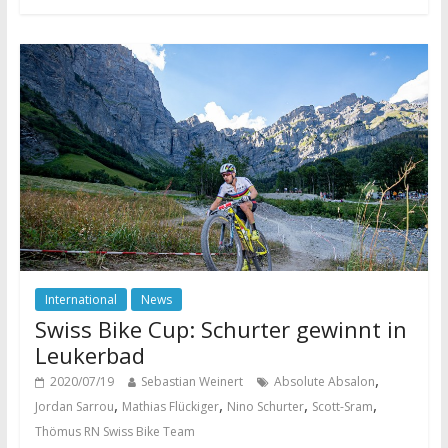
International
News
Swiss Bike Cup: Schurter gewinnt in
Leukerbad
,
2020/07/19
Sebastian Weinert
Absolute Absalon
,
,
,
,
Jordan Sarrou
Mathias Flückiger
Nino Schurter
Scott-Sram
Thömus RN Swiss Bike Team