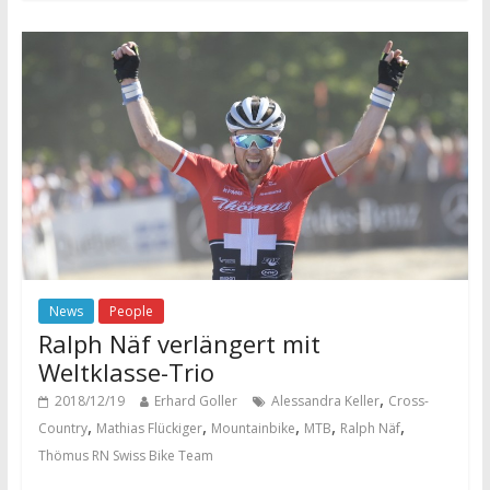
News
People
Ralph Näf verlängert mit
Weltklasse-Trio
,
2018/12/19
Erhard Goller
Alessandra Keller
Cross-
,
,
,
,
,
Country
Mathias Flückiger
Mountainbike
MTB
Ralph Näf
Thömus RN Swiss Bike Team