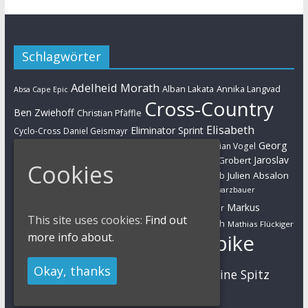
Schlagwörter
Adelheid Morath
Alban Lakata
Annika Langvad
Absa Cape Epic
Cross-Country
Ben Zwiehoff
Christian Pfäffle
Elisabeth
Eliminator Sprint
Cyclo-Cross
Daniel Geismayr
Brandau
Georg
Florian Vogel
Esther Süss
Eva Lechner
Fabian Giger
Egger
Jaroslav
Helen Grobert
Gunn-Rita Dahle-Flesjaa
Hanna Klein
Cookies
Jolanda Neff
Kulhavy
Jochen Käß
Julien Absalon
Julian Schelb
Karl Platt
Kathrin Stirnemann
Kristian Hynek
Luca Schwarzbauer
Marathon
Manuel Fumic
Markus
Markus Bauer
This site uses cookies:
Find out
Markus Schulte-Lünzum
Kaufmann
Martin Gluth
Mathias Flückiger
more info about.
Mountainbike
Moritz Milatz
Max Brandl
MTB
Okay, thanks
Sabine Spitz
Nino Schurter
Nadine Rieder
Simon Stiebjahn
Urs Huber
UCI