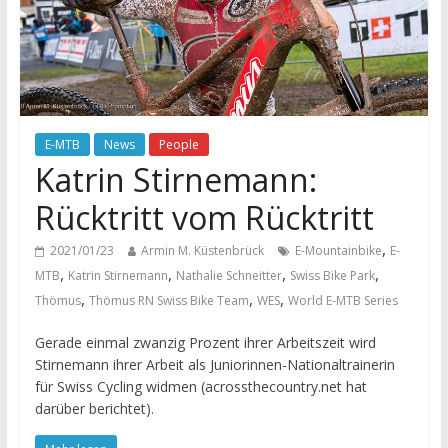
E-MTB
News
People
Katrin Stirnemann:
Rücktritt vom Rücktritt
,
2021/01/23
Armin M. Küstenbrück
E-Mountainbike
E-
,
,
,
,
MTB
Katrin Stirnemann
Nathalie Schneitter
Swiss Bike Park
,
,
,
Thömus
Thömus RN Swiss Bike Team
WES
World E-MTB Series
Gerade einmal zwanzig Prozent ihrer Arbeitszeit wird
Stirnemann ihrer Arbeit als Juniorinnen-Nationaltrainerin
für Swiss Cycling widmen (acrossthecountry.net hat
darüber berichtet).