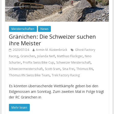
Meisterschaften
News
Gränichen: Die Schweizer suchen
ihre Meister
2020/07/24
Armin M. Küstenbrück
Ghost Factory
,
,
,
,
Racing
Gränichen
Jolanda Neff
Matthias Flückiger
Nino
,
,
,
Schurter
Proffix Swiss Bike Cup
Schweizer Meisterschaft
,
,
,
,
Schweizermeisterschaft
Scott-Sram
Sina Frei
Thömus RN
,
Thömus RN Swiss Bike Team
Trek Factory Racing
Es könnten überraschende Wettkämpfe geben bei den
Eidgenossen am Sonntag. Zum zweiten Mal in Folge trägt
der RC Gränichen in
Mehr lesen