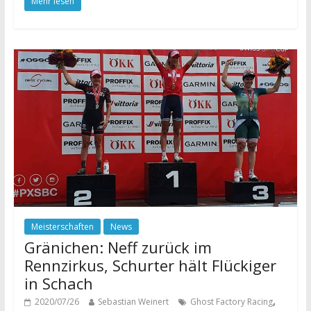
Mehr lesen
Meisterschaften
News
Gränichen: Neff zurück im
Rennzirkus, Schurter hält Flückiger
in Schach
,
2020/07/26
Sebastian Weinert
Ghost Factory Racing