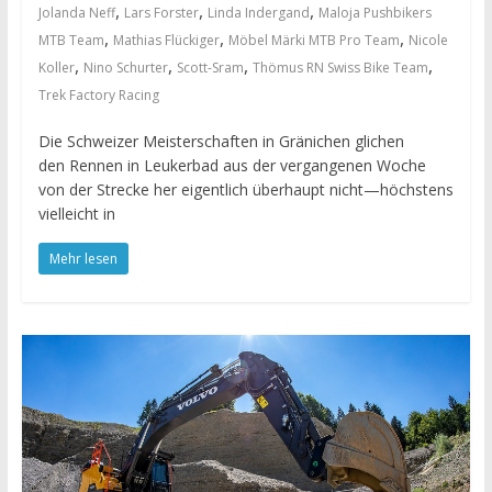
,
,
,
Jolanda Neff
Lars Forster
Linda Indergand
Maloja Pushbikers
,
,
,
MTB Team
Mathias Flückiger
Möbel Märki MTB Pro Team
Nicole
,
,
,
,
Koller
Nino Schurter
Scott-Sram
Thömus RN Swiss Bike Team
Trek Factory Racing
Die Schweizer Meisterschaften in Gränichen glichen
den Rennen in Leukerbad aus der vergangenen Woche
von der Strecke her eigentlich überhaupt nicht—höchstens
vielleicht in
Mehr lesen