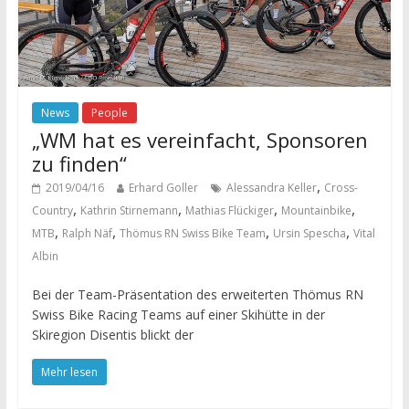
News
People
„WM hat es vereinfacht, Sponsoren
zu finden“
,
2019/04/16
Erhard Goller
Alessandra Keller
Cross-
,
,
,
,
Country
Kathrin Stirnemann
Mathias Flückiger
Mountainbike
,
,
,
,
MTB
Ralph Näf
Thömus RN Swiss Bike Team
Ursin Spescha
Vital
Albin
Bei der Team-Präsentation des erweiterten Thömus RN
Swiss Bike Racing Teams auf einer Skihütte in der
Skiregion Disentis blickt der
Mehr lesen