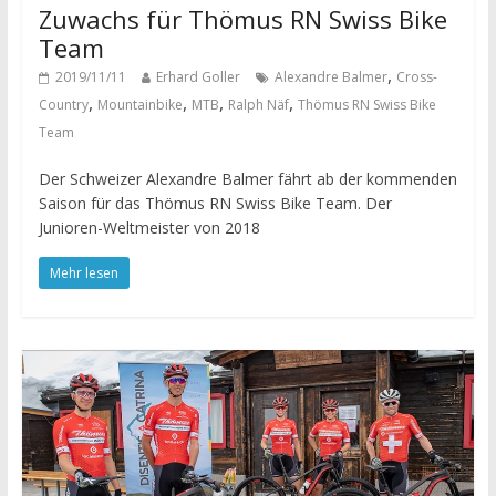
Zuwachs für Thömus RN Swiss Bike
Team
,
2019/11/11
Erhard Goller
Alexandre Balmer
Cross-
,
,
,
,
Country
Mountainbike
MTB
Ralph Näf
Thömus RN Swiss Bike
Team
Der Schweizer Alexandre Balmer fährt ab der kommenden
Saison für das Thömus RN Swiss Bike Team. Der
Junioren-Weltmeister von 2018
Mehr lesen