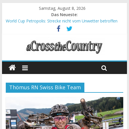
Samstag, August 8, 2026
Das Neueste:
World Cup Petropolis: Strecke nicht vom Unwetter betroffen
Krumbach und Obergessertshausen: Mountainbike-Bundesliga
startet mit Doppelevent
Supercup Massi Banyoles: Siege für Carod und Richards
Halbzeit beim Andalucia Bike Race: Weltmeister Seewald führt
Chelva: Schweizer Doppelsieg beim ersten XCO-Rennen der
Saison
Thömus RN Swiss Bike Team