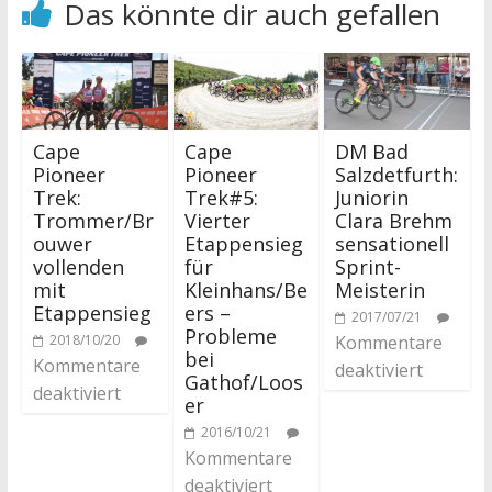
Das könnte dir auch gefallen
Cape
Cape
DM Bad
Pioneer
Pioneer
Salzdetfurth:
Trek:
Trek#5:
Juniorin
Trommer/Br
Vierter
Clara Brehm
ouwer
Etappensieg
sensationell
vollenden
für
Sprint-
mit
Kleinhans/Be
Meisterin
Etappensieg
ers –
2017/07/21
Probleme
2018/10/20
Kommentare
bei
Kommentare
deaktiviert
Gathof/Loos
deaktiviert
er
2016/10/21
Kommentare
deaktiviert