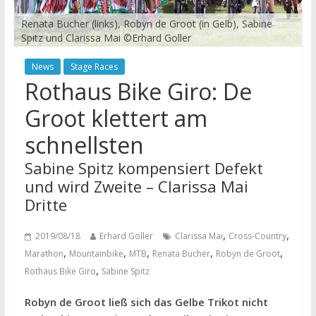
Renata Bucher (links), Robyn de Groot (in Gelb), Sabine
Spitz und Clarissa Mai ©Erhard Goller
News
Stage Races
Rothaus Bike Giro: De
Groot klettert am
schnellsten
Sabine Spitz kompensiert Defekt
und wird Zweite – Clarissa Mai
Dritte
,
,
2019/08/18
Erhard Goller
Clarissa Mai
Cross-Country
,
,
,
,
,
Marathon
Mountainbike
MTB
Renata Bucher
Robyn de Groot
,
Rothaus Bike Giro
Sabine Spitz
Robyn de Groot ließ sich das Gelbe Trikot nicht