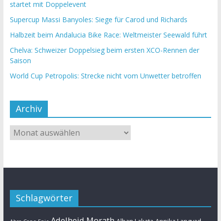
startet mit Doppelevent
Supercup Massi Banyoles: Siege für Carod und Richards
Halbzeit beim Andalucia Bike Race: Weltmeister Seewald führt
Chelva: Schweizer Doppelsieg beim ersten XCO-Rennen der
Saison
World Cup Petropolis: Strecke nicht vom Unwetter betroffen
Archiv
Schlagwörter
Adelheid Morath