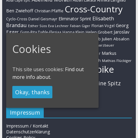
Alban Lakata
Annika Langvad
Absa Cape Epic
Cross-Country
Ben Zwiehoff
Christian Pfäffle
Elisabeth
Eliminator Sprint
Cyclo-Cross
Daniel Geismayr
Brandau
Georg
Florian Vogel
Esther Süss
Eva Lechner
Fabian Giger
Egger
Jaroslav
Helen Grobert
Gunn-Rita Dahle-Flesjaa
Hanna Klein
Jolanda Neff
Kulhavy
Jochen Käß
Julien Absalon
Julian Schelb
Cookies
Karl Platt
Kathrin Stirnemann
Kristian Hynek
Luca Schwarzbauer
Marathon
Manuel Fumic
Markus
Markus Bauer
Markus Schulte-Lünzum
Kaufmann
Martin Gluth
Mathias Flückiger
Mountainbike
This site uses cookies:
Find out
Moritz Milatz
Max Brandl
more info about.
MTB
Sabine Spitz
Nino Schurter
Nadine Rieder
Simon Stiebjahn
Okay, thanks
Urs Huber
UCI
Impressum
Impressum / Kontakt
Datenschutzerklärung
Cookies Policy