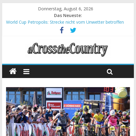
Donnerstag, August 6, 2026
Das Neueste:
World Cup Petropolis: Strecke nicht vom Unwetter betroffen
Krumbach und Obergessertshausen: Mountainbike-Bundesliga
startet mit Doppelevent
Supercup Massi Banyoles: Siege für Carod und Richards
Halbzeit beim Andalucia Bike Race: Weltmeister Seewald führt
Chelva: Schweizer Doppelsieg beim ersten XCO-Rennen der
Saison