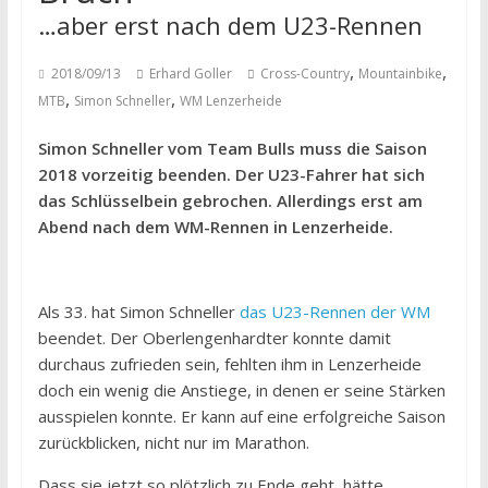
…aber erst nach dem U23-Rennen
,
,
2018/09/13
Erhard Goller
Cross-Country
Mountainbike
,
,
MTB
Simon Schneller
WM Lenzerheide
Simon Schneller vom Team Bulls muss die Saison
2018 vorzeitig beenden. Der U23-Fahrer hat sich
das Schlüsselbein gebrochen. Allerdings erst am
Abend nach dem WM-Rennen in Lenzerheide.
Als 33. hat Simon Schneller
das U23-Rennen der WM
beendet. Der Oberlengenhardter konnte damit
durchaus zufrieden sein, fehlten ihm in Lenzerheide
doch ein wenig die Anstiege, in denen er seine Stärken
ausspielen konnte. Er kann auf eine erfolgreiche Saison
zurückblicken, nicht nur im Marathon.
Dass sie jetzt so plötzlich zu Ende geht, hätte