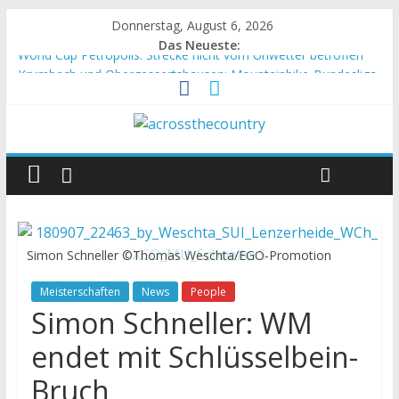
Donnerstag, August 6, 2026
Das Neueste:
World Cup Petropolis: Strecke nicht vom Unwetter betroffen
Krumbach und Obergessertshausen: Mountainbike-Bundesliga
startet mit Doppelevent
Supercup Massi Banyoles: Siege für Carod und Richards
Halbzeit beim Andalucia Bike Race: Weltmeister Seewald führt
Chelva: Schweizer Doppelsieg beim ersten XCO-Rennen der
Saison
Simon Schneller ©Thomas Weschta/EGO-Promotion
Meisterschaften
News
People
Simon Schneller: WM
endet mit Schlüsselbein-
Bruch