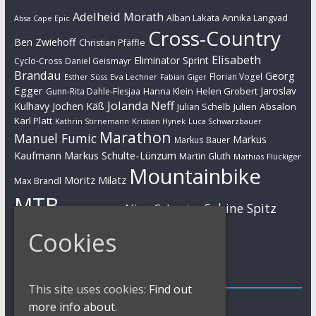
Adelheid Morath
Alban Lakata
Annika Langvad
Absa Cape Epic
Cross-Country
Ben Zwiehoff
Christian Pfäffle
Elisabeth
Eliminator Sprint
Cyclo-Cross
Daniel Geismayr
Brandau
Georg
Florian Vogel
Esther Süss
Eva Lechner
Fabian Giger
Egger
Jaroslav
Helen Grobert
Gunn-Rita Dahle-Flesjaa
Hanna Klein
Jolanda Neff
Kulhavy
Jochen Käß
Julien Absalon
Julian Schelb
Karl Platt
Kathrin Stirnemann
Kristian Hynek
Luca Schwarzbauer
Marathon
Manuel Fumic
Markus
Markus Bauer
Markus Schulte-Lünzum
Kaufmann
Martin Gluth
Mathias Flückiger
Mountainbike
Moritz Milatz
Max Brandl
MTB
Sabine Spitz
Nino Schurter
Nadine Rieder
Simon Stiebjahn
Urs Huber
UCI
Cookies
Impressum
This site uses cookies:
Find out
Impressum / Kontakt
more info about.