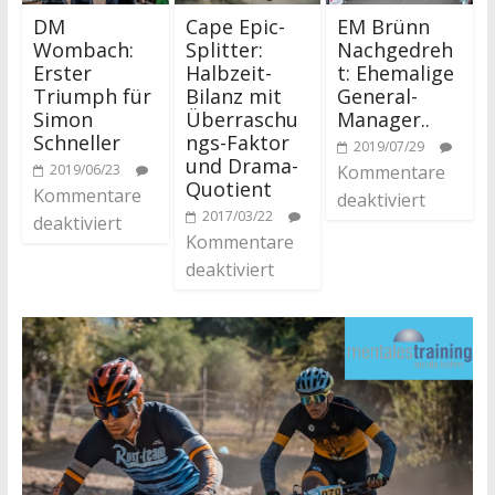
DM
Cape Epic-
EM Brünn
Wombach:
Splitter:
Nachgedreh
Erster
Halbzeit-
t: Ehemalige
Triumph für
Bilanz mit
General-
Simon
Überraschu
Manager..
Schneller
ngs-Faktor
2019/07/29
und Drama-
2019/06/23
Kommentare
Quotient
Kommentare
deaktiviert
2017/03/22
deaktiviert
Kommentare
deaktiviert