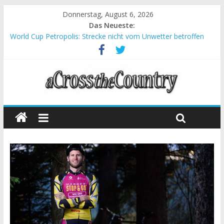
Donnerstag, August 6, 2026
Das Neueste:
World Cup Petropolis: Strecke nicht vom Unwetter betroffen
Krumbach und Obergessertshausen: Mountainbike-Bundesliga
startet mit Doppelevent
Supercup Massi Banyoles: Siege für Carod und Richards
Halbzeit beim Andalucia Bike Race: Weltmeister Seewald führt
Chelva: Schweizer Doppelsieg beim ersten XCO-Rennen der
Saison