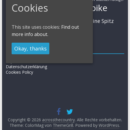
Cookies
Mountainbike
Moritz Milatz
Max Brandl
MTB
Sabine Spitz
Nino Schurter
Nadine Rieder
This site uses cookies:
Find out
Simon Stiebjahn
Urs Huber
UCI
more info about.
Okay, thanks
Impressum
Impressum / Kontakt
Datenschutzerklärung
Cookies Policy
Copyright © 2026
acrossthecountry
. Alle Rechte vorbehalten.
Theme: ColorMag von
ThemeGrill
. Powered by
WordPress
.