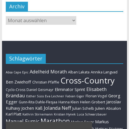
Archiv
Schlagwörter
Adelheid Morath
Alban Lakata
Annika Langvad
Absa Cape Epic
Cross-Country
Ben Zwiehoff
Christian Pfäffle
Elisabeth
Eliminator Sprint
Cyclo-Cross
Daniel Geismayr
Brandau
Georg
Florian Vogel
Esther Süss
Eva Lechner
Fabian Giger
Egger
Jaroslav
Helen Grobert
Gunn-Rita Dahle-Flesjaa
Hanna Klein
Jolanda Neff
Kulhavy
Jochen Käß
Julien Absalon
Julian Schelb
Karl Platt
Kathrin Stirnemann
Kristian Hynek
Luca Schwarzbauer
Marathon
Manuel Fumic
Markus
Markus Bauer
Markus Schulte-Lünzum
Kaufmann
Martin Gluth
Mathias Flückiger