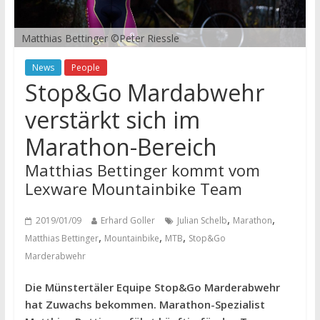
Matthias Bettinger ©Peter Riessle
News
People
Stop&Go Mardabwehr
verstärkt sich im
Marathon-Bereich
Matthias Bettinger kommt vom
Lexware Mountainbike Team
,
,
2019/01/09
Erhard Goller
Julian Schelb
Marathon
,
,
,
Matthias Bettinger
Mountainbike
MTB
Stop&Go
Marderabwehr
Die Münstertäler Equipe Stop&Go Marderabwehr
hat Zuwachs bekommen. Marathon-Spezialist