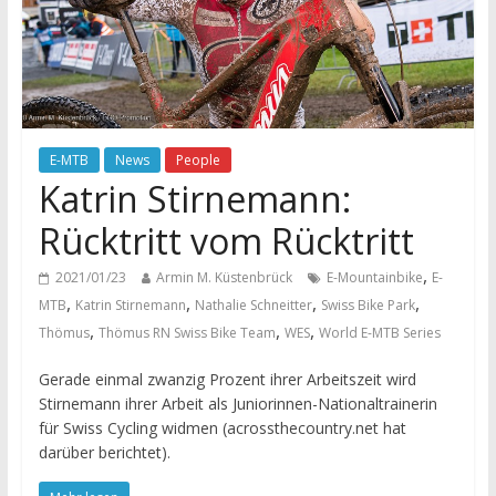
E-MTB
News
People
Katrin Stirnemann:
Rücktritt vom Rücktritt
,
2021/01/23
Armin M. Küstenbrück
E-Mountainbike
E-
,
,
,
,
MTB
Katrin Stirnemann
Nathalie Schneitter
Swiss Bike Park
,
,
,
Thömus
Thömus RN Swiss Bike Team
WES
World E-MTB Series
Gerade einmal zwanzig Prozent ihrer Arbeitszeit wird
Stirnemann ihrer Arbeit als Juniorinnen-Nationaltrainerin
für Swiss Cycling widmen (acrossthecountry.net hat
darüber berichtet).