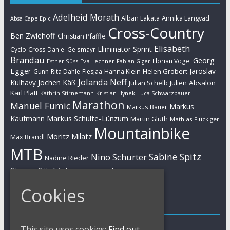
Adelheid Morath
Alban Lakata
Annika Langvad
Absa Cape Epic
Cross-Country
Ben Zwiehoff
Christian Pfäffle
Elisabeth
Eliminator Sprint
Cyclo-Cross
Daniel Geismayr
Brandau
Georg
Florian Vogel
Esther Süss
Eva Lechner
Fabian Giger
Egger
Jaroslav
Helen Grobert
Gunn-Rita Dahle-Flesjaa
Hanna Klein
Jolanda Neff
Kulhavy
Jochen Käß
Julien Absalon
Julian Schelb
Karl Platt
Kathrin Stirnemann
Kristian Hynek
Luca Schwarzbauer
Marathon
Manuel Fumic
Markus
Markus Bauer
Markus Schulte-Lünzum
Kaufmann
Martin Gluth
Mathias Flückiger
Mountainbike
Moritz Milatz
Max Brandl
MTB
Sabine Spitz
Nino Schurter
Nadine Rieder
Simon Stiebjahn
Urs Huber
UCI
Cookies
Impressum
Impressum / Kontakt
This site uses cookies:
Find out