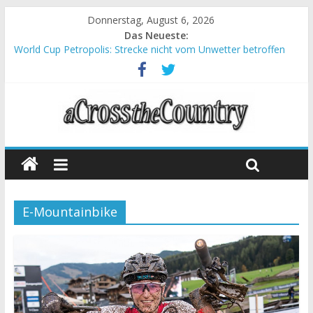
Donnerstag, August 6, 2026
Das Neueste:
World Cup Petropolis: Strecke nicht vom Unwetter betroffen
Krumbach und Obergessertshausen: Mountainbike-Bundesliga
startet mit Doppelevent
Supercup Massi Banyoles: Siege für Carod und Richards
Halbzeit beim Andalucia Bike Race: Weltmeister Seewald führt
Chelva: Schweizer Doppelsieg beim ersten XCO-Rennen der
Saison
E-Mountainbike