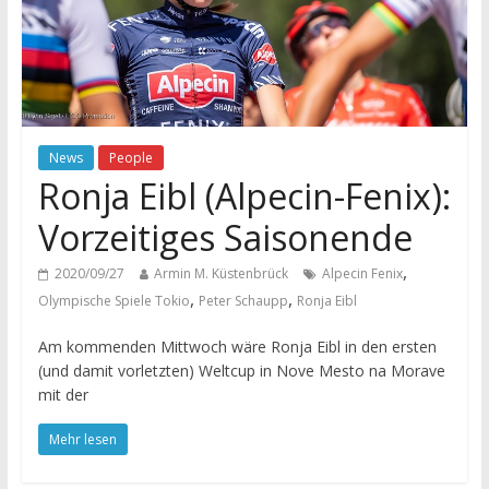
News
People
Ronja Eibl (Alpecin-Fenix):
Vorzeitiges Saisonende
,
2020/09/27
Armin M. Küstenbrück
Alpecin Fenix
,
,
Olympische Spiele Tokio
Peter Schaupp
Ronja Eibl
Am kommenden Mittwoch wäre Ronja Eibl in den ersten
(und damit vorletzten) Weltcup in Nove Mesto na Morave
mit der
Mehr lesen