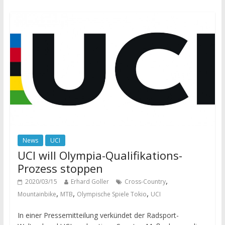
News
UCI
UCI will Olympia-Qualifikations-
Prozess stoppen
,
2020/03/15
Erhard Goller
Cross-Country
,
,
,
Mountainbike
MTB
Olympische Spiele Tokio
UCI
In einer Pressemitteilung verkündet der Radsport-