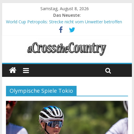
Samstag, August 8, 2026
Das Neueste:
World Cup Petropolis: Strecke nicht vom Unwetter betroffen
Krumbach und Obergessertshausen: Mountainbike-Bundesliga
startet mit Doppelevent
Supercup Massi Banyoles: Siege für Carod und Richards
Halbzeit beim Andalucia Bike Race: Weltmeister Seewald führt
Chelva: Schweizer Doppelsieg beim ersten XCO-Rennen der
Saison
Olympische Spiele Tokio