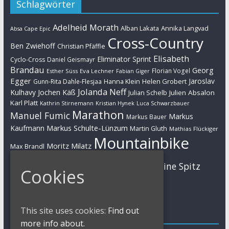
Schlagwörter
Adelheid Morath
Alban Lakata
Annika Langvad
Absa Cape Epic
Cross-Country
Ben Zwiehoff
Christian Pfäffle
Elisabeth
Eliminator Sprint
Cyclo-Cross
Daniel Geismayr
Brandau
Georg
Florian Vogel
Esther Süss
Eva Lechner
Fabian Giger
Egger
Jaroslav
Helen Grobert
Gunn-Rita Dahle-Flesjaa
Hanna Klein
Jolanda Neff
Kulhavy
Jochen Käß
Julien Absalon
Julian Schelb
Karl Platt
Kathrin Stirnemann
Kristian Hynek
Luca Schwarzbauer
Marathon
Manuel Fumic
Markus
Markus Bauer
Markus Schulte-Lünzum
Kaufmann
Martin Gluth
Mathias Flückiger
Mountainbike
Moritz Milatz
Max Brandl
MTB
Sabine Spitz
Nino Schurter
Nadine Rieder
Cookies
Simon Stiebjahn
Urs Huber
UCI
This site uses cookies:
Find out
Impressum
more info about.