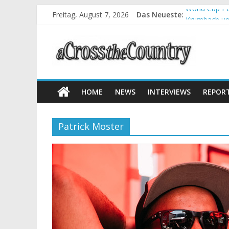
Freitag, August 7, 2026
Das Neueste:
World Cup Pe
Krumbach und
Supercup Mas
Halbzeit bei
Chelva: Schw
HOME
NEWS
INTERVIEWS
REPOR
Patrick Moster