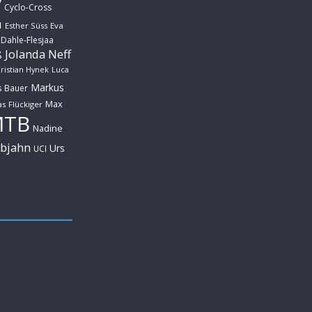
y
Cyclo-Cross
u
Esther Süss
Eva
 Dahle-Flesjaa
Jolanda Neff
ß
ristian Hynek
Luca
Markus
s Bauer
Max
s Flückiger
MTB
Nadine
ebjahn
Urs
UCI