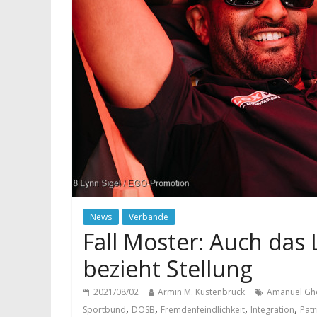
News
Verbände
Fall Moster: Auch da
bezieht Stellung
2021/08/02
Armin M. Küstenbrück
Amanuel Gh
,
,
,
,
Sportbund
DOSB
Fremdenfeindlichkeit
Integration
Patr