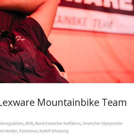
s Lexware Mountainbike Team
,
,
,
ebreigzabhier
BDR
Bund Deutscher Radfahrer
Deutscher Olympischer
,
,
ick Moster
Rassismus
Rudolf Scharping