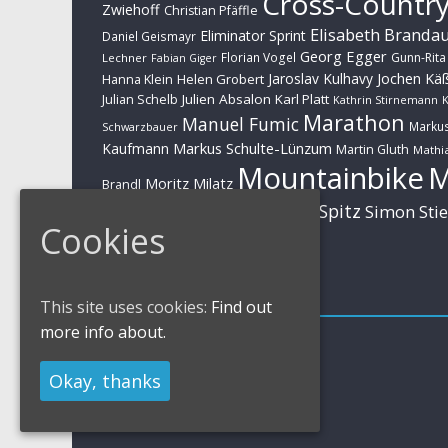
Cross-Countr
Zwiehoff
Christian Pfäffle
Elisabeth Branda
Eliminator Sprint
Daniel Geismayr
Georg Egger
Florian Vogel
Gunn-Rita
Lechner
Fabian Giger
Jaroslav Kulhavy
Jochen Kä
Helen Grobert
Hanna Klein
Julien Absalon
Karl Platt
Julian Schelb
Kathrin Stirnemann
K
Marathon
Manuel Fumic
Marku
Schwarzbauer
Markus Schulte-Lünzum
Kaufmann
Martin Gluth
Mathia
Mountainbike
Moritz Milatz
Brandl
Sabine Spitz
Nino Schurter
Simon Sti
Rieder
Cookies
Huber
Impressum
This site uses cookies:
Find out
more info about.
Impressum / Kontakt
Datenschutzerklärung
Okay, thanks
Cookies Policy