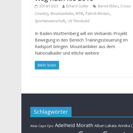
,
2014/10/23
Erhard Goller
Bernd Ebler
Cross-
,
,
,
,
Country
Mountainbike
MTB
Patrick Moster
,
Sportwissenschaft
Uli Theobald
In Baden-Württemberg will ein Verbands-Projekt
Bewegung in den Bereich Trainingssteuerung im
Radsport bringen. Mountainbiker aus dem
Nationalkader und etliche weitere
Mehr lesen
Schlagwörter
Adelheid Morath
Alban Lakata
Annika 
Absa Cape Epic