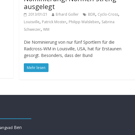
ausgelegt
,
,
2013/01/21
Erhard Goller
BDR
Cyclo-Cross
,
,
,
Louisville
Patrick Moster
Philipp Walsleben
Sabrina
,
Schweizer
WM
Die Nominierung von nur fünf Sportlern für die
Radcross-WM in Louisville, USA, hat für Erstaunen
gesorgt. Besonders, dass der Bund
Mehr lesen
Ben
Langvad