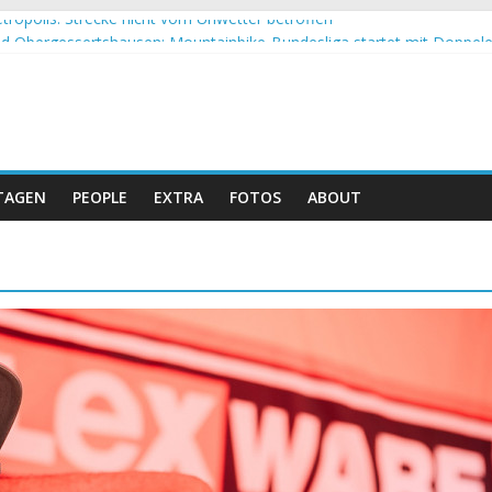
tropolis: Strecke nicht vom Unwetter betroffen
 Obergessertshausen: Mountainbike-Bundesliga startet mit Doppel
si Banyoles: Siege für Carod und Richards
m Andalucia Bike Race: Weltmeister Seewald führt
eizer Doppelsieg beim ersten XCO-Rennen der Saison
TAGEN
PEOPLE
EXTRA
FOTOS
ABOUT