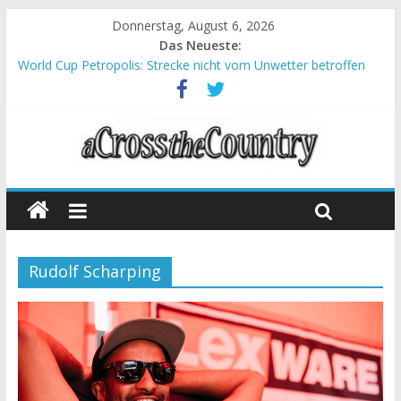
Donnerstag, August 6, 2026
Das Neueste:
World Cup Petropolis: Strecke nicht vom Unwetter betroffen
Krumbach und Obergessertshausen: Mountainbike-Bundesliga
startet mit Doppelevent
Supercup Massi Banyoles: Siege für Carod und Richards
Halbzeit beim Andalucia Bike Race: Weltmeister Seewald führt
Chelva: Schweizer Doppelsieg beim ersten XCO-Rennen der
Saison
Rudolf Scharping