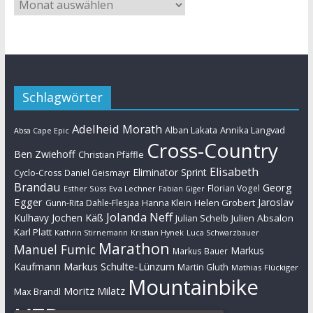
Schlagwörter
Adelheid Morath
Alban Lakata
Annika Langvad
Absa Cape Epic
Cross-Country
Ben Zwiehoff
Christian Pfäffle
Elisabeth
Eliminator Sprint
Cyclo-Cross
Daniel Geismayr
Brandau
Georg
Florian Vogel
Esther Süss
Eva Lechner
Fabian Giger
Egger
Jaroslav
Helen Grobert
Gunn-Rita Dahle-Flesjaa
Hanna Klein
Jolanda Neff
Kulhavy
Jochen Käß
Julien Absalon
Julian Schelb
Karl Platt
Kathrin Stirnemann
Kristian Hynek
Luca Schwarzbauer
Marathon
Manuel Fumic
Markus
Markus Bauer
Markus Schulte-Lünzum
Kaufmann
Martin Gluth
Mathias Flückiger
Mountainbike
Moritz Milatz
Max Brandl