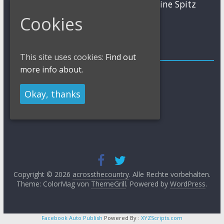
MTB
Sabine Spitz
Nino Schurter
Nadine Rieder
Simon Stiebjahn
Cookies
Urs Huber
UCI
Impressum
This site uses cookies:
Find out
more info about.
Impressum / Kontakt
Datenschutzerklärung
Cookies Policy
Okay, thanks
Copyright © 2026
acrossthecountry
. Alle Rechte vorbehalten.
Theme: ColorMag von
ThemeGrill
. Powered by
WordPress
.
Facebook Auto Publish
Powered By :
XYZScripts.com