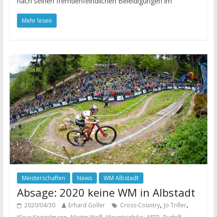
nach seinen fremdenfeindlichen Beleidigungen im
Mehr lesen
Meisterschaften
News
WM Albstadt
Absage: 2020 keine WM in Albstadt
,
,
2020/04/30
Erhard Goller
Cross-Country
Jo Triller
,
,
,
,