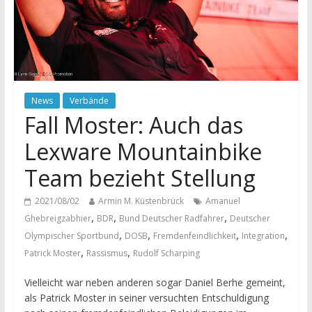
News
Verbände
Fall Moster: Auch das
Lexware Mountainbike
Team bezieht Stellung
2021/08/02
Armin M. Küstenbrück
Amanuel
,
,
,
Ghebreigzabhier
BDR
Bund Deutscher Radfahrer
Deutscher
,
,
,
,
Olympischer Sportbund
DOSB
Fremdenfeindlichkeit
Integration
,
,
Patrick Moster
Rassismus
Rudolf Scharping
Vielleicht war neben anderen sogar Daniel Berhe gemeint,
als Patrick Moster in seiner versuchten Entschuldigung