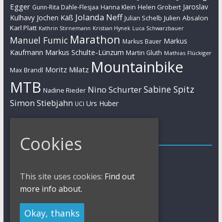
Egger
Jaroslav
Helen Grobert
Gunn-Rita Dahle-Flesjaa
Hanna Klein
Jolanda Neff
Kulhavy
Jochen Käß
Julien Absalon
Julian Schelb
Karl Platt
Kathrin Stirnemann
Kristian Hynek
Luca Schwarzbauer
Marathon
Manuel Fumic
Markus
Markus Bauer
Markus Schulte-Lünzum
Kaufmann
Martin Gluth
Mathias Flückiger
Mountainbike
Moritz Milatz
Max Brandl
MTB
Sabine Spitz
Nino Schurter
Nadine Rieder
Simon Stiebjahn
Urs Huber
UCI
Impressum
Cookies
Impressum / Kontakt
Datenschutzerklärung
This site uses cookies:
Find out
Cookies Policy
more info about.
Okay, thanks