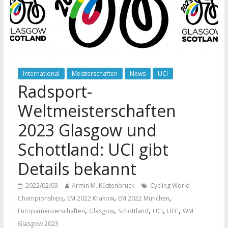
International
Meisterschaften
News
UCI
Radsport-
Weltmeisterschaften
2023 Glasgow und
Schottland: UCI gibt
Details bekannt
2022/02/03
Armin M. Küstenbrück
Cycling World
,
,
,
Championships
EM 2022 Krakow
EM 2022 München
,
,
,
,
,
Europameisterschaften
Glasgow
Schottland
UCI
UEC
WM
Glasgow 2023