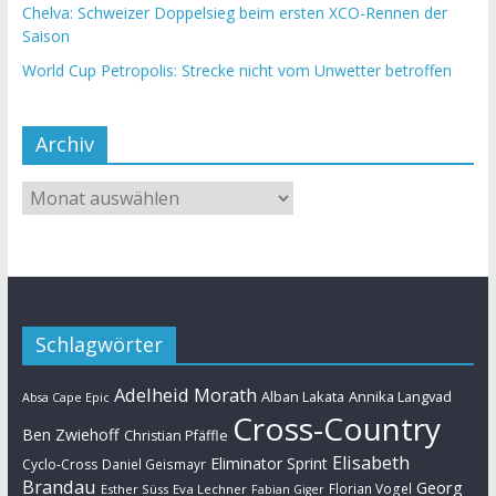
Chelva: Schweizer Doppelsieg beim ersten XCO-Rennen der
Saison
World Cup Petropolis: Strecke nicht vom Unwetter betroffen
Archiv
Schlagwörter
Adelheid Morath
Alban Lakata
Annika Langvad
Absa Cape Epic
Cross-Country
Ben Zwiehoff
Christian Pfäffle
Elisabeth
Eliminator Sprint
Cyclo-Cross
Daniel Geismayr
Brandau
Georg
Florian Vogel
Esther Süss
Eva Lechner
Fabian Giger