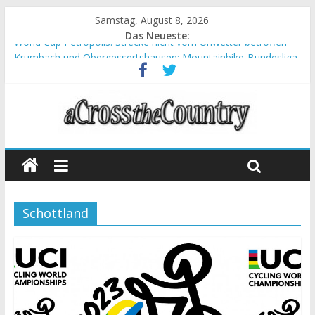
Samstag, August 8, 2026
Das Neueste:
World Cup Petropolis: Strecke nicht vom Unwetter betroffen
Krumbach und Obergessertshausen: Mountainbike-Bundesliga
startet mit Doppelevent
Supercup Massi Banyoles: Siege für Carod und Richards
Halbzeit beim Andalucia Bike Race: Weltmeister Seewald führt
Chelva: Schweizer Doppelsieg beim ersten XCO-Rennen der
Saison
Schottland