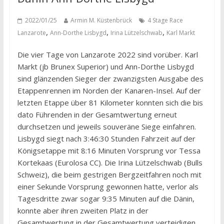
2022/01/25
Armin M. Küstenbrück
4 Stage Race
,
,
,
Lanzarote
Ann-Dorthe Lisbygd
Irina Lützelschwab
Karl Markt
Die vier Tage von Lanzarote 2022 sind vorüber. Karl
Markt (jb Brunex Superior) und Ann-Dorthe Lisbygd
sind glänzenden Sieger der zwanzigsten Ausgabe des
Etappenrennen im Norden der Kanaren-Insel. Auf der
letzten Etappe über 81 Kilometer konnten sich die bis
dato Führenden in der Gesamtwertung erneut
durchsetzen und jeweils souveräne Siege einfahren.
Lisbygd siegt nach 3:46:30 Stunden Fahrzeit auf der
Königsetappe mit 8:16 Minuten Vorsprung vor Tessa
Kortekaas (Eurolosa CC). Die Irina Lützelschwab (Bulls
Schweiz), die beim gestrigen Bergzeitfahren noch mit
einer Sekunde Vorsprung gewonnen hatte, verlor als
Tagesdritte zwar sogar 9:35 Minuten auf die Dänin,
konnte aber ihren zweiten Platz in der
Gesamtwertung in der Gesamtwertung verteidigen.