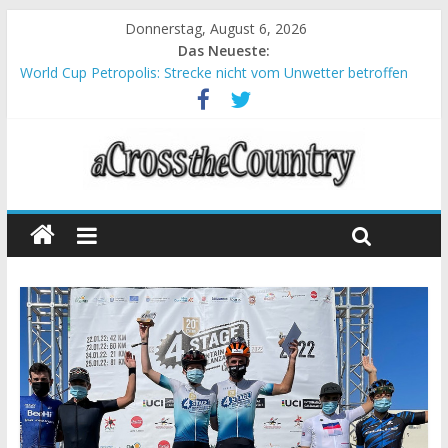
Donnerstag, August 6, 2026
Das Neueste:
World Cup Petropolis: Strecke nicht vom Unwetter betroffen
Krumbach und Obergessertshausen: Mountainbike-Bundesliga
startet mit Doppelevent
Supercup Massi Banyoles: Siege für Carod und Richards
Halbzeit beim Andalucia Bike Race: Weltmeister Seewald führt
Chelva: Schweizer Doppelsieg beim ersten XCO-Rennen der
Saison