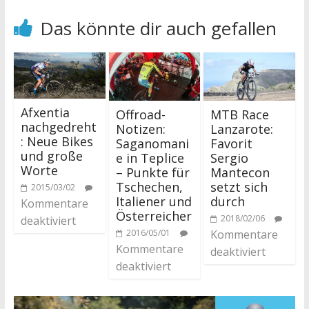
Das könnte dir auch gefallen
Afxentia
Offroad-
MTB Race
nachgedreht
Notizen:
Lanzarote:
: Neue Bikes
Saganomani
Favorit
und große
e in Teplice
Sergio
Worte
– Punkte für
Mantecon
Tschechen,
setzt sich
2015/03/02
Italiener und
durch
Kommentare
Österreicher
2018/02/06
deaktiviert
2016/05/01
Kommentare
Kommentare
deaktiviert
deaktiviert