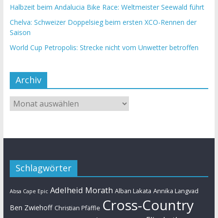
Halbzeit beim Andalucia Bike Race: Weltmeister Seewald führt
Chelva: Schweizer Doppelsieg beim ersten XCO-Rennen der
Saison
World Cup Petropolis: Strecke nicht vom Unwetter betroffen
Archiv
Schlagwörter
Adelheid Morath
Alban Lakata
Annika Langvad
Absa Cape Epic
Cross-Country
Ben Zwiehoff
Christian Pfäffle