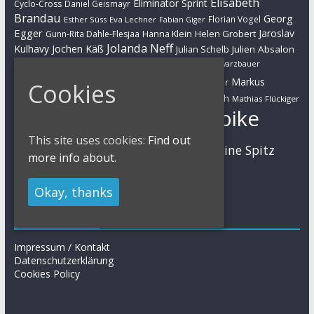
Elisabeth
Eliminator Sprint
Cyclo-Cross
Daniel Geismayr
Brandau
Georg
Florian Vogel
Esther Süss
Eva Lechner
Fabian Giger
Egger
Jaroslav
Helen Grobert
Gunn-Rita Dahle-Flesjaa
Hanna Klein
Jolanda Neff
Kulhavy
Jochen Käß
Julien Absalon
Julian Schelb
Karl Platt
Kathrin Stirnemann
Kristian Hynek
Luca Schwarzbauer
Marathon
Manuel Fumic
Markus
Markus Bauer
Cookies
Markus Schulte-Lünzum
Kaufmann
Martin Gluth
Mathias Flückiger
Mountainbike
Moritz Milatz
Max Brandl
This site uses cookies:
Find out
MTB
Sabine Spitz
Nino Schurter
Nadine Rieder
more info about.
Simon Stiebjahn
Urs Huber
UCI
Okay, thanks
Impressum
Impressum / Kontakt
Datenschutzerklärung
Cookies Policy