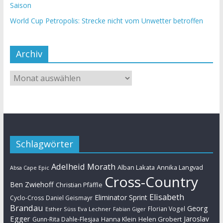
Saison
World Cup Petropolis: Strecke nicht vom Unwetter betroffen
Archiv
Schlagwörter
Adelheid Morath
Alban Lakata
Annika Langvad
Absa Cape Epic
Cross-Country
Ben Zwiehoff
Christian Pfäffle
Elisabeth
Eliminator Sprint
Cyclo-Cross
Daniel Geismayr
Brandau
Georg
Florian Vogel
Esther Süss
Eva Lechner
Fabian Giger
Egger
Jaroslav
Helen Grobert
Gunn-Rita Dahle-Flesjaa
Hanna Klein