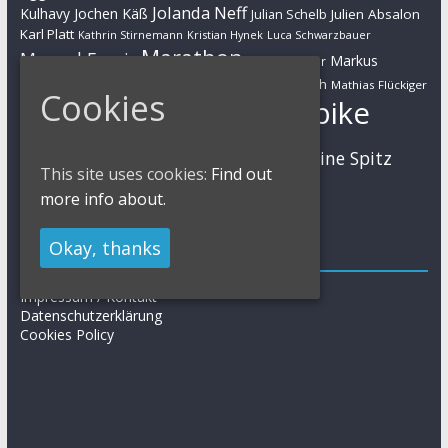
Jolanda Neff
Kulhavy
Jochen Käß
Julien Absalon
Julian Schelb
Karl Platt
Kathrin Stirnemann
Kristian Hynek
Luca Schwarzbauer
Marathon
Manuel Fumic
Markus
Markus Bauer
Markus Schulte-Lünzum
Kaufmann
Martin Gluth
Mathias Flückiger
Cookies
Mountainbike
Moritz Milatz
Max Brandl
MTB
Sabine Spitz
Nino Schurter
Nadine Rieder
This site uses cookies:
Find out
Simon Stiebjahn
Urs Huber
UCI
more info about.
Okay, thanks
Impressum
Impressum / Kontakt
Datenschutzerklärung
Cookies Policy