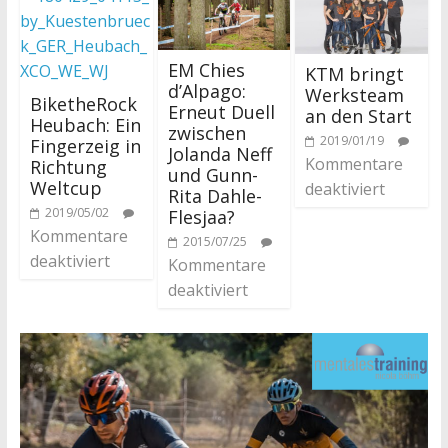
EM Chies
KTM bringt
d’Alpago:
Werksteam
BiketheRock
Erneut Duell
an den Start
Heubach: Ein
zwischen
2019/01/19
Fingerzeig in
Jolanda Neff
Kommentare
Richtung
und Gunn-
Weltcup
deaktiviert
Rita Dahle-
2019/05/02
Flesjaa?
Kommentare
2015/07/25
deaktiviert
Kommentare
deaktiviert