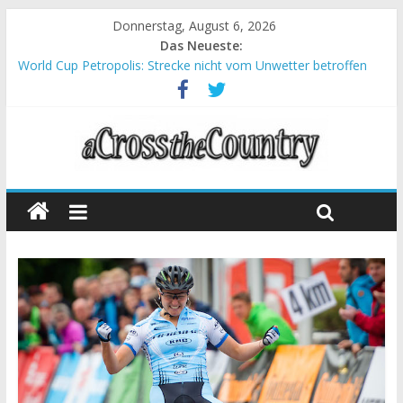
Donnerstag, August 6, 2026
Das Neueste:
World Cup Petropolis: Strecke nicht vom Unwetter betroffen
Krumbach und Obergessertshausen: Mountainbike-Bundesliga
startet mit Doppelevent
Supercup Massi Banyoles: Siege für Carod und Richards
Halbzeit beim Andalucia Bike Race: Weltmeister Seewald führt
Chelva: Schweizer Doppelsieg beim ersten XCO-Rennen der
Saison