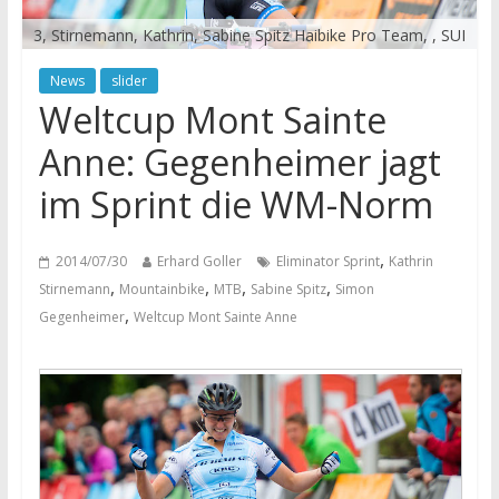
3, Stirnemann, Kathrin, Sabine Spitz Haibike Pro Team, , SUI
News
slider
Weltcup Mont Sainte
Anne: Gegenheimer jagt
im Sprint die WM-Norm
,
2014/07/30
Erhard Goller
Eliminator Sprint
Kathrin
,
,
,
,
Stirnemann
Mountainbike
MTB
Sabine Spitz
Simon
,
Gegenheimer
Weltcup Mont Sainte Anne