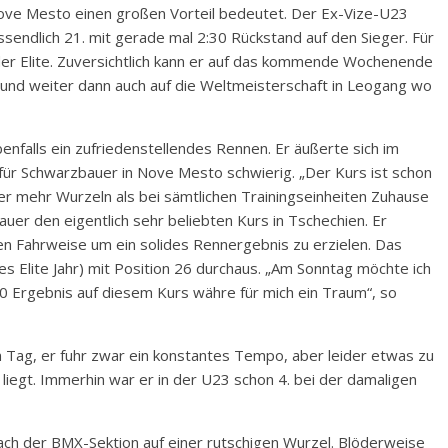
Nove Mesto einen großen Vorteil bedeutet. Der Ex-Vize-U23
endlich 21. mit gerade mal 2:30 Rückstand auf den Sieger. Für
 der Elite. Zuversichtlich kann er auf das kommende Wochenende
 und weiter dann auch auf die Weltmeisterschaft in Leogang wo
nfalls ein zufriedenstellendes Rennen. Er äußerte sich im
 für Schwarzbauer in Nove Mesto schwierig. „Der Kurs ist schon
er mehr Wurzeln als bei sämtlichen Trainingseinheiten Zuhause
uer den eigentlich sehr beliebten Kurs in Tschechien. Er
ven Fahrweise um ein solides Rennergebnis zu erzielen. Das
s Elite Jahr) mit Position 26 durchaus. „Am Sonntag möchte ich
 Ergebnis auf diesem Kurs währe für mich ein Traum“, so
Tag, er fuhr zwar ein konstantes Tempo, aber leider etwas zu
t liegt. Immerhin war er in der U23 schon 4. bei der damaligen
ach der BMX-Sektion auf einer rutschigen Wurzel. Blöderweise