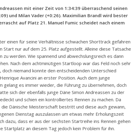
Andreassen mit einer Zeit von 1:34:39 überraschend seinen
9) und Milan Vader (+0:26). Maximilian Brandl wird bester
berrascht auf Platz 21. Manuel Fumic scheidet nach einem
er einen für seine Verhältnisse schwachen Shorttrack gefahren
tart nur auf dem 25. Platz aufgestellt. Alleine diese Tatsache
en zu werden. Wie spannend und abwechslungsreich es dann
ehen. Nach dem achtminütigen Startloop war das Feld noch sehr
l, doch niemand konnte den entscheidenden Unterschied
Henrique Avancini an erster Position. Auch dem junge
 gelang es immer wieder, die Führung zu übernehmen, doch
atte sich der ebenfalls junge Däne Simon Andreassen zu der
 bedeckt und schien ein kontrolliertes Rennen zu machen. Da
e Dänische Meisterschaft bestritt und diese auch gewann,
angenen Dienstag auszulassen um etwas mehr Erholungszeit
ch dazu, dass er aus der sechsten Startreihe ins Rennen gehen
te Startplatz an diesem Tag jedoch kein Problem für ihn.