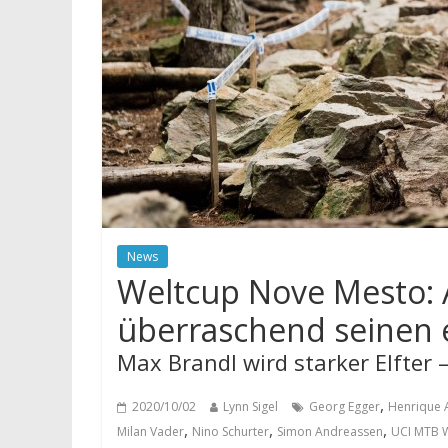
News
Weltcup Nove Mesto: 
überraschend seinen e
Max Brandl wird starker Elfter
,
2020/10/02
Lynn Sigel
Georg Egger
Henrique 
,
,
,
Milan Vader
Nino Schurter
Simon Andreassen
UCI MTB 