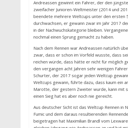
Andreassen gewinnt ein Fahrer, der den jüngsten
zweifacher Junioren-Weltmeister (2014 und 2015
beendete mehrere Weltcups unter den ersten 5.
durchwachsen, er gewann zwar im Jahr 2017 den 
in der Nachwuchskategorie bleiben. Vergangenes
nochmal einen Sprung gemacht zu haben.
Nach dem Rennen war Andreassen natürlich über
zwar, dass er schon im Vorfeld wusste, dass sei
reichen würde, dass hätte er nicht für möglich ge
den vergangen acht Jahren sehr wenigen Fahrer
Schurter, der 2017 sogar jeden Weltcup gewann
Weltcups gewann, führte dazu, dass kaum ein 
Marotte, der gestern Zweiter wurde, kann mit s
einen Sieg hat es aber noch nie gereicht.
Aus deutscher Sicht ist das Weltcup Rennen in
Fumic und dem daraus resultierenden Rennende
beigetragen hat Maximilian Brandl vom Lexware
gleichen Jahrgang wie Andreassen an und hat mi