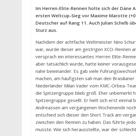
Im Herren-Elite-Rennen holte sich der Däne 
ersten Weltcup-Sieg vor Maxime Marotte (+0:0
Deutscher auf Rang 11. Auch Julian Schelb ü
Sturz aus.
Nachdem der achtfache Weltmeister Nino Schurt
war, wurde dieser am gestrigen XCO-Rennen am S
versprach ein interessantes Herren Elite-Renn
aber tatsächlich wurde, hatte keiner vorausges
nahe beieinander. Es gab viele Führungswechse
machen, am häufigsten sah man den Brasilianer 
Niederländer Milan Vader vom KMC-Orbea-Team
die Spitzengruppe blieb groß. Eher unbemerkt h
Spitzengruppe gesellt. Er hielt sich erst einmal
Andreassen am vergangenen Wochenende noch di
entschied sich dieser den Short Track am verg
zwischen den Rennen zu haben. Das führte jedo
musste. Wie sich herausstellte, war der schlech