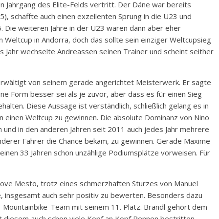
 Jahrgang des Elite-Felds vertritt. Der Däne war bereits
), schaffte auch einen exzellenten Sprung in die U23 und
 Die weiteren Jahre in der U23 waren dann aber eher
Weltcup in Andorra, doch das sollte sein einziger Weltcupsieg
 Jahr wechselte Andreassen seinen Trainer und scheint seither
wältigt von seinem gerade angerichtet Meisterwerk. Er sagte
ne Form besser sei als je zuvor, aber dass es für einen Sieg
halten. Diese Aussage ist verständlich, schließlich gelang es in
n einen Weltcup zu gewinnen. Die absolute Dominanz von Nino
 und in den anderen Jahren seit 2011 auch jedes Jahr mehrere
anderer Fahrer die Chance bekam, zu gewinnen. Gerade Maxime
einen 33 Jahren schon unzählige Podiumsplätze vorweisen. Für
 Nove Mesto, trotz eines schmerzhaften Sturzes von Manuel
, insgesamt auch sehr positiv zu bewerten. Besonders dazu
-Mountainbike-Team mit seinem 11. Platz. Brandl gehört dem
t diesem auch schon viele Kopf an Kopf Rennen bestritten.