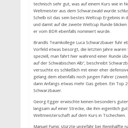
technisch sehr gut, was auf einem Kurs wie in 
Weltmeister aus dem Schwarzwald wurde schluss
Schelb ist das sein bestes Weltcup Ergebnis in
und damit auf die zweite Weltcup Runde blicken
er vom BDR ebenfalls nominiert wurde.
Brandls Teamkollege Luca Schwarzbauer fuhr ebe
Vorfeld etwas besorgt, die letzten Jahre waren
speziell, man fährt hier während einer Runde üb
auf der Schwäbischen Alb“, beschreibt Schwarzba
versuchte es schließlich mit einer eher defensi
gelang dem ebenfalls noch jungen Fahrer (zweite
dann Anfangs etwas mehr Gas geben. Ein Top 20
Schwarzbauer.
Georg Egger erwischte keinen besonders guten 
langsam auf einer Strecke, die ihm eigentlich gu
Weltmeisterschaft auf dem Kurs in Tschechien.
Manuel Fumic stürzte ungefähr bei Rennhälfte n