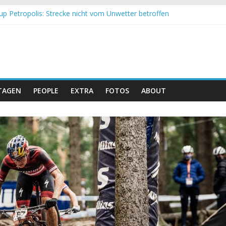
up Petropolis: Strecke nicht vom Unwetter betroffen
h und Obergessertshausen: Mountainbike-Bundesliga startet mit Do
p Massi Banyoles: Siege für Carod und Richards
t beim Andalucia Bike Race: Weltmeister Seewald führt
 Schweizer Doppelsieg beim ersten XCO-Rennen der Saison
TAGEN
PEOPLE
EXTRA
FOTOS
ABOUT