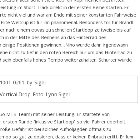
istung im Short Track direkt in der ersten Reihe starten. Er
ierte nicht viel und war am Ende mit seiner konstanten Fahrweise
 Elite Weltcup ist für ihn phänomenal. Besonders toll für Brandl
der nach einem etwas zu schnellen Startloop zeitweise bis auf
ich in der Mitte des Rennens an das Hinterrad des
h einige Positionen gewinnen. „Nino wurde dann irgendwann
gehe nicht zu tief in den roten Bereich nur um das Hinterrad zu
und sein ebenfalls hohes Tempo weiterzuhalten. Schurter wurde
ertical Drop. Foto: Lynn Sigel
 Go MTB Team) mit seiner Leistung. Er startete von
 ersten Runde (inklusive Startloop) so viel Fahrer überholt,
roße Gefahr ist bei solchen Aufholjagden oftmals zu
mpo so gut zu dosieren, dass er keinen Einbruch erlitt. Er fuhr