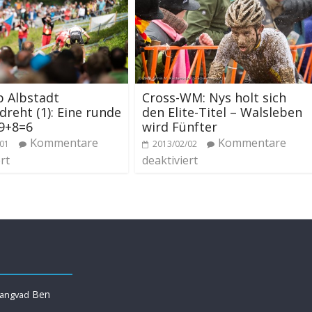
p Albstadt
Cross-WM: Nys holt sich
reht (1): Eine runde
den Elite-Titel – Walsleben
9+8=6
wird Fünfter
Kommentare
Kommentare
/01
2013/02/02
rt
deaktiviert
Ben
Langvad