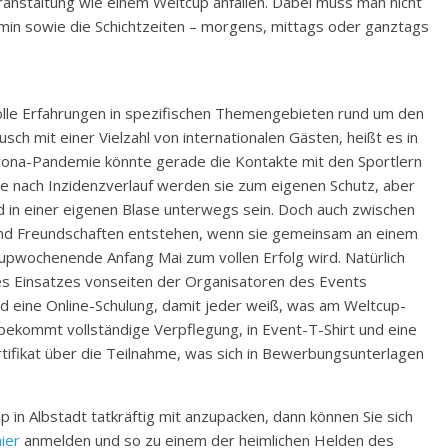
ranstaltung wie einem Weltcup anfallen. Dabei muss man nicht
min sowie die Schichtzeiten – morgens, mittags oder ganztags
olle Erfahrungen in spezifischen Themengebieten rund um den
ch mit einer Vielzahl von internationalen Gästen, heißt es in
orona-Pandemie könnte gerade die Kontakte mit den Sportlern
je nach Inzidenzverlauf werden sie zum eigenen Schutz, aber
d in einer eigenen Blase unterwegs sein. Doch auch zwischen
und Freundschaften entstehen, wenn sie gemeinsam an einem
upwochenende Anfang Mai zum vollen Erfolg wird. Natürlich
es Einsatzes vonseiten der Organisatoren des Events
ld eine Online-Schulung, damit jeder weiß, was am Weltcup-
ekommt vollständige Verpflegung, in Event-T-Shirt und eine
tifikat über die Teilnahme, was sich in Bewerbungsunterlagen
n Albstadt tatkräftig mit anzupacken, dann können Sie sich
hier
anmelden und so zu einem der heimlichen Helden des