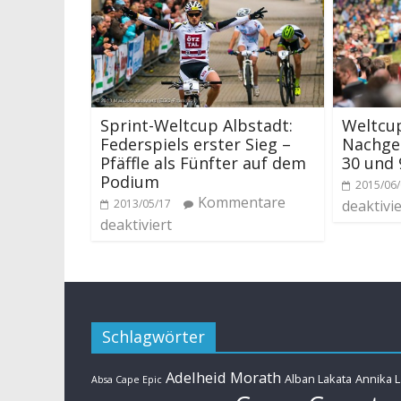
Sprint-Weltcup Albstadt:
Weltcu
Federspiels erster Sieg –
Nachged
Pfäffle als Fünfter auf dem
30 und 
Podium
2015/06
Kommentare
2013/05/17
deaktivie
deaktiviert
Schlagwörter
Adelheid Morath
Alban Lakata
Annika 
Absa Cape Epic