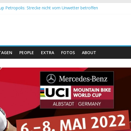
up Petropolis: Strecke nicht vom Unwetter betroffen
h und Obergessertshausen: Mountainbike-Bundesliga startet mit Do
p Massi Banyoles: Siege für Carod und Richards
t beim Andalucia Bike Race: Weltmeister Seewald führt
 Schweizer Doppelsieg beim ersten XCO-Rennen der Saison
TAGEN
PEOPLE
EXTRA
FOTOS
ABOUT