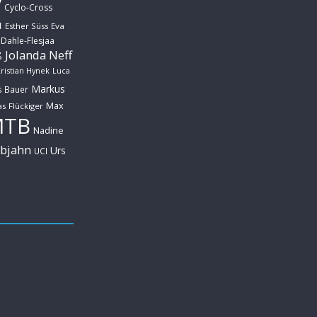
y
Cyclo-Cross
u
Esther Süss
Eva
 Dahle-Flesjaa
Jolanda Neff
ß
ristian Hynek
Luca
Markus
s Bauer
Max
s Flückiger
MTB
Nadine
ebjahn
Urs
UCI