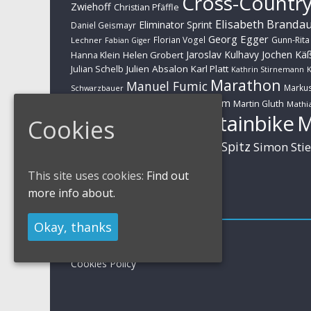
Cross-Countr
Zwiehoff
Christian Pfäffle
Elisabeth Branda
Eliminator Sprint
Daniel Geismayr
Georg Egger
Florian Vogel
Gunn-Rita
Lechner
Fabian Giger
Jaroslav Kulhavy
Jochen Kä
Helen Grobert
Hanna Klein
Julien Absalon
Karl Platt
Julian Schelb
Kathrin Stirnemann
K
Marathon
Manuel Fumic
Marku
Schwarzbauer
Markus Schulte-Lünzum
Kaufmann
Martin Gluth
Mathia
Mountainbike
Cookies
Moritz Milatz
Brandl
Sabine Spitz
Nino Schurter
Simon Sti
Rieder
Huber
This site uses cookies:
Find out
more info about.
Impressum
Okay, thanks
Impressum / Kontakt
Datenschutzerklärung
Cookies Policy