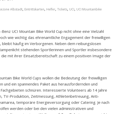
,
,
,
,
,
kezone Albstadt
Eintrittskarten
Helfer
Tickets
UCI
UCI Mountainbike
Benz UCI Mountain Bike World Cup nicht ohne eine Vielzahl
Doch wie wichtig das ehrenamtliche Engagement der freiwilligen
st, bleibt häufig im Verborgenen. Neben dem reibungslosen
 Rampenlicht stehenden Sportlerinnen und Sportler insbesondere
 die mit ihrer Einsatzbereitschaft zu einem positiven Image der
tain Bike World Cups wollen die Bedeutung der freiwilligen
ken und ein spannendes Paket aus herausfordernden und
Fachgebieten schnüren. Interessierte Volunteers ab 14 Jahre
um, TV-Produktion, Zeitmessung, Athletenbetreuung, Anti-
Teamarea, temporäre Energieversorgung oder Catering. Je nach
olfen werden oder bei den vielen administrativen und