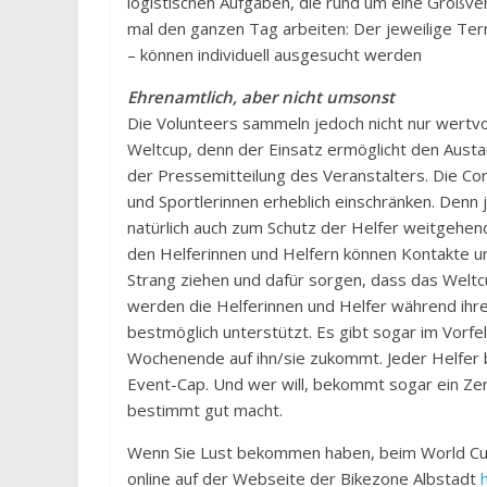
logistischen Aufgaben, die rund um eine Großve
mal den ganzen Tag arbeiten: Der jeweilige Ter
– können individuell ausgesucht werden
Ehrenamtlich, aber nicht umsonst
Die Volunteers sammeln jedoch nicht nur wertv
Weltcup, denn der Einsatz ermöglicht den Austaus
der Pressemitteilung des Veranstalters. Die C
und Sportlerinnen erheblich einschränken. Denn 
natürlich auch zum Schutz der Helfer weitgehen
den Helferinnen und Helfern können Kontakte 
Strang ziehen und dafür sorgen, dass das Weltc
werden die Helferinnen und Helfer während ihr
bestmöglich unterstützt. Es gibt sogar im Vorfe
Wochenende auf ihn/sie zukommt. Jeder Helfer b
Event-Cap. Und wer will, bekommt sogar ein Zer
bestimmt gut macht.
Wenn Sie Lust bekommen haben, beim World Cup i
online auf der Webseite der Bikezone Albstadt