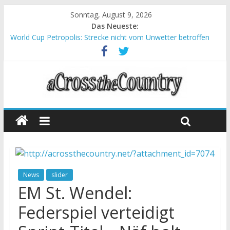
Sonntag, August 9, 2026
Das Neueste:
World Cup Petropolis: Strecke nicht vom Unwetter betroffen
Krumbach und Obergessertshausen: Mountainbike-Bundesliga
startet mit Doppelevent
Supercup Massi Banyoles: Siege für Carod und Richards
Halbzeit beim Andalucia Bike Race: Weltmeister Seewald führt
Chelva: Schweizer Doppelsieg beim ersten XCO-Rennen der
Saison
News
slider
EM St. Wendel:
Federspiel verteidigt