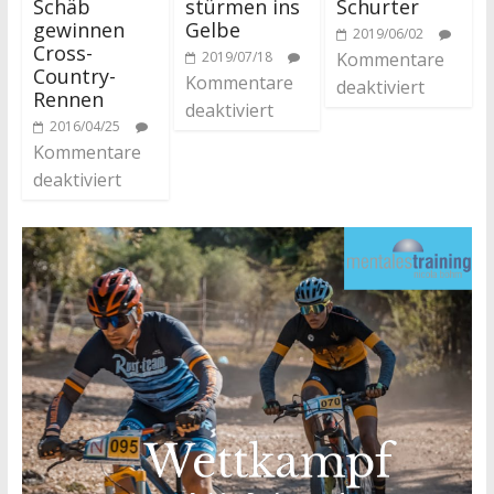
Schäb
stürmen ins
Schurter
gewinnen
Gelbe
2019/06/02
Cross-
2019/07/18
Kommentare
Country-
Kommentare
deaktiviert
Rennen
deaktiviert
2016/04/25
Kommentare
deaktiviert