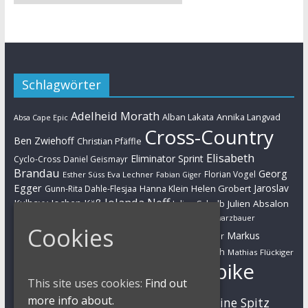
Schlagwörter
Adelheid Morath
Alban Lakata
Annika Langvad
Absa Cape Epic
Cross-Country
Ben Zwiehoff
Christian Pfäffle
Elisabeth
Eliminator Sprint
Cyclo-Cross
Daniel Geismayr
Brandau
Georg
Florian Vogel
Esther Süss
Eva Lechner
Fabian Giger
Egger
Jaroslav
Helen Grobert
Gunn-Rita Dahle-Flesjaa
Hanna Klein
Jolanda Neff
Kulhavy
Jochen Käß
Julien Absalon
Julian Schelb
Karl Platt
Kathrin Stirnemann
Kristian Hynek
Luca Schwarzbauer
Cookies
Marathon
Manuel Fumic
Markus
Markus Bauer
Markus Schulte-Lünzum
Kaufmann
Martin Gluth
Mathias Flückiger
Mountainbike
Moritz Milatz
Max Brandl
This site uses cookies:
Find out
MTB
more info about.
Sabine Spitz
Nino Schurter
Nadine Rieder