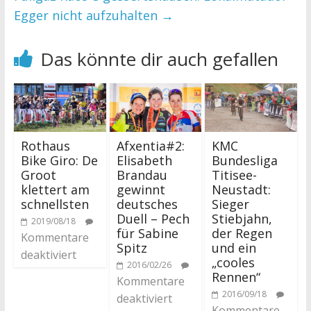
Egger nicht aufzuhalten
→
Das könnte dir auch gefallen
Rothaus
Afxentia#2:
KMC
Bike Giro: De
Elisabeth
Bundesliga
Groot
Brandau
Titisee-
klettert am
gewinnt
Neustadt:
schnellsten
deutsches
Sieger
Duell – Pech
Stiebjahn,
2019/08/18
für Sabine
der Regen
Kommentare
Spitz
und ein
deaktiviert
„cooles
2016/02/26
Rennen“
Kommentare
2016/09/18
deaktiviert
Kommentare