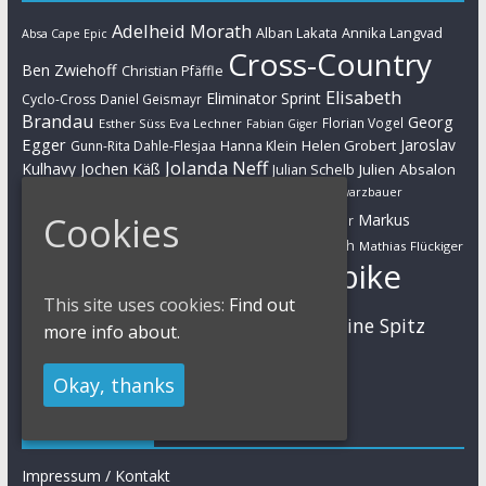
Adelheid Morath
Alban Lakata
Annika Langvad
Absa Cape Epic
Cross-Country
Ben Zwiehoff
Christian Pfäffle
Elisabeth
Eliminator Sprint
Cyclo-Cross
Daniel Geismayr
Brandau
Georg
Florian Vogel
Esther Süss
Eva Lechner
Fabian Giger
Egger
Jaroslav
Helen Grobert
Gunn-Rita Dahle-Flesjaa
Hanna Klein
Jolanda Neff
Kulhavy
Jochen Käß
Julien Absalon
Julian Schelb
Karl Platt
Kathrin Stirnemann
Kristian Hynek
Luca Schwarzbauer
Marathon
Manuel Fumic
Cookies
Markus
Markus Bauer
Markus Schulte-Lünzum
Kaufmann
Martin Gluth
Mathias Flückiger
Mountainbike
Moritz Milatz
Max Brandl
This site uses cookies:
Find out
MTB
Sabine Spitz
Nino Schurter
Nadine Rieder
more info about.
Simon Stiebjahn
Urs Huber
UCI
Okay, thanks
Impressum
Impressum / Kontakt