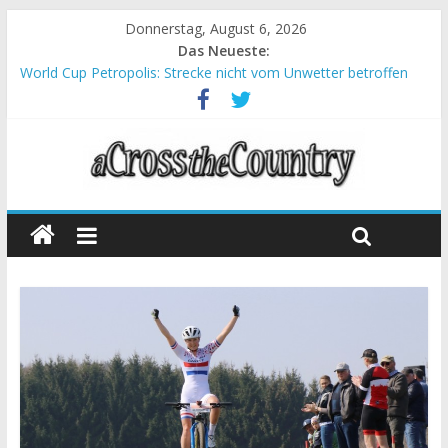
Donnerstag, August 6, 2026
Das Neueste:
World Cup Petropolis: Strecke nicht vom Unwetter betroffen
Krumbach und Obergessertshausen: Mountainbike-Bundesliga
startet mit Doppelevent
Supercup Massi Banyoles: Siege für Carod und Richards
Halbzeit beim Andalucia Bike Race: Weltmeister Seewald führt
Chelva: Schweizer Doppelsieg beim ersten XCO-Rennen der
Saison