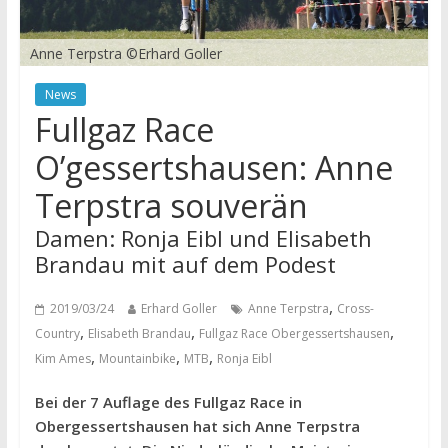
Anne Terpstra ©Erhard Goller
News
Fullgaz Race
O’gessertshausen: Anne
Terpstra souverän
Damen: Ronja Eibl und Elisabeth
Brandau mit auf dem Podest
,
2019/03/24
Erhard Goller
Anne Terpstra
Cross-
,
,
,
Country
Elisabeth Brandau
Fullgaz Race Obergessertshausen
,
,
,
Kim Ames
Mountainbike
MTB
Ronja Eibl
Bei der 7 Auflage des Fullgaz Race in
Obergessertshausen hat sich Anne Terpstra