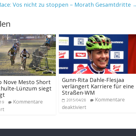
Race: Vos nicht zu stoppen – Morath Gesamtdritte
len
Gunn-Rita Dahle-Flesjaa
p Nove Mesto Short
verlängert Karriere für eine
chulte-Lünzum siegt
Straßen-WM
gt
Kommentare
2015/04/28
Kommentare
/19
deaktiviert
rt