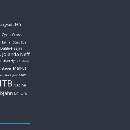
Ben
Langvad
y
Cyclo-Cross
u
Esther Süss
Eva
 Dahle-Flesjaa
Jolanda Neff
ß
ristian Hynek
Luca
Markus
s Bauer
Max
s Flückiger
MTB
Nadine
ebjahn
Urs
UCI