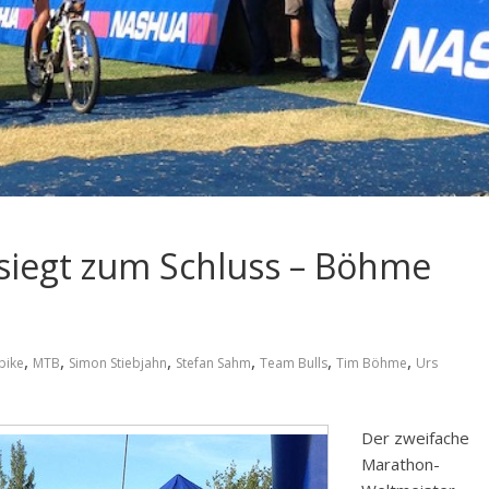
 siegt zum Schluss – Böhme
,
,
,
,
,
,
bike
MTB
Simon Stiebjahn
Stefan Sahm
Team Bulls
Tim Böhme
Urs
Der zweifache
Marathon-