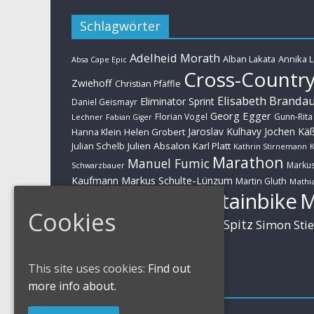
Schlagwörter
Adelheid Morath
Alban Lakata
Annika 
Absa Cape Epic
Cross-Countr
Zwiehoff
Christian Pfäffle
Elisabeth Branda
Eliminator Sprint
Daniel Geismayr
Georg Egger
Florian Vogel
Gunn-Rita
Lechner
Fabian Giger
Jaroslav Kulhavy
Jochen Kä
Helen Grobert
Hanna Klein
Julien Absalon
Karl Platt
Julian Schelb
Kathrin Stirnemann
K
Marathon
Manuel Fumic
Marku
Schwarzbauer
Markus Schulte-Lünzum
Kaufmann
Martin Gluth
Mathia
Mountainbike
Moritz Milatz
Brandl
Cookies
Sabine Spitz
Nino Schurter
Simon Sti
Rieder
Huber
This site uses cookies:
Find out
Impressum
more info about.