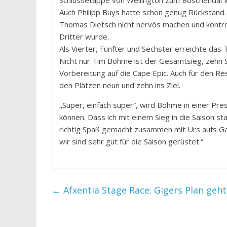
Schlussetappe von Wellington zum Boschendal W
Auch Philipp Buys hatte schon genug Rückstand. 
Thomas Dietsch nicht nervös machen und kontrol
Dritter wurde.
Als Vierter, Fünfter und Sechster erreichte das T
Nicht nur Tim Böhme ist der Gesamtsieg, zehn 
Vorbereitung auf die Cape Epic. Auch für den R
den Plätzen neun und zehn ins Ziel.
„Super, einfach super“, wird Böhme in einer Pre
können. Dass ich mit einem Sieg in die Saison st
richtig Spaß gemacht zusammen mit Urs aufs Ga
wir sind sehr gut für die Saison gerüstet.“
←
Afxentia Stage Race: Gigers Plan geht