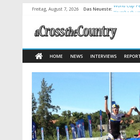
Freitag, August 7, 2026
Das Neueste:
World Cup Pe
Krumbach und
Supercup Mas
Halbzeit bei
Chelva: Schw
HOME
NEWS
INTERVIEWS
REPOR