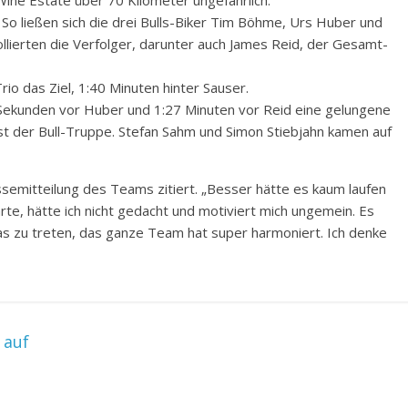
ine Estate über 70 Kilometer ungefährlich.
So ließen sich die drei Bulls-Biker Tim Böhme, Urs Huber und
lierten die Verfolger, darunter auch James Reid, der Gesamt-
rio das Ziel, 1:40 Minuten hinter Sauser.
Sekunden vor Huber und 1:27 Minuten vor Reid eine gelungene
est der Bull-Truppe. Stefan Sahm und Simon Stiebjahn kamen auf
ssemitteilung des Teams zitiert. „Besser hätte es kaum laufen
arte, hätte ich nicht gedacht und motiviert mich ungemein. Es
s zu treten, das ganze Team hat super harmoniert. Ich denke
 auf