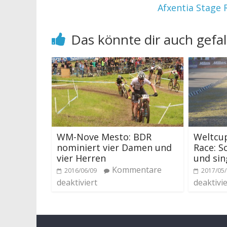
Afxentia Stage 
Das könnte dir auch gefal
WM-Nove Mesto: BDR
Weltcu
nominiert vier Damen und
Race: S
vier Herren
und sin
Kommentare
2016/06/09
2017/05
deaktiviert
deaktivie