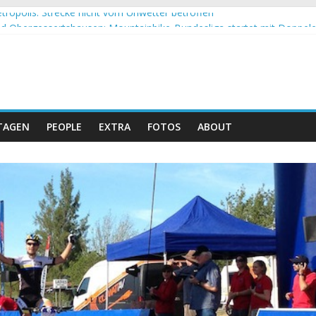
tropolis: Strecke nicht vom Unwetter betroffen
 Obergessertshausen: Mountainbike-Bundesliga startet mit Doppel
si Banyoles: Siege für Carod und Richards
m Andalucia Bike Race: Weltmeister Seewald führt
eizer Doppelsieg beim ersten XCO-Rennen der Saison
TAGEN
PEOPLE
EXTRA
FOTOS
ABOUT