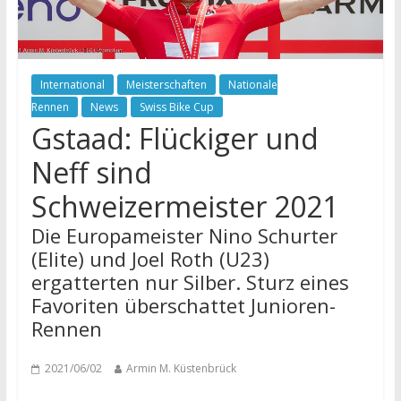
International
Meisterschaften
Nationale
Rennen
News
Swiss Bike Cup
Gstaad: Flückiger und
Neff sind
Schweizermeister 2021
Die Europameister Nino Schurter
(Elite) und Joel Roth (U23)
ergatterten nur Silber. Sturz eines
Favoriten überschattet Junioren-
Rennen
2021/06/02
Armin M. Küstenbrück