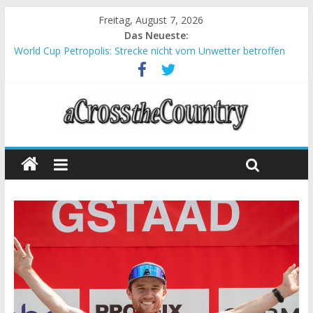
Freitag, August 7, 2026
Das Neueste:
World Cup Petropolis: Strecke nicht vom Unwetter betroffen
Krumbach und Obergessertshausen: Mountainbike-Bundesliga
startet mit Doppelevent
Supercup Massi Banyoles: Siege für Carod und Richards
Halbzeit beim Andalucia Bike Race: Weltmeister Seewald führt
Chelva: Schweizer Doppelsieg beim ersten XCO-Rennen der
Saison