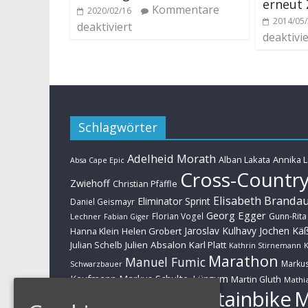
erneut 
Kommentare
2020/02/16
2014/05
deaktiviert
deaktivie
Schlagwörter
Adelheid Morath
Alban Lakata
Annika 
Absa Cape Epic
Cross-Countr
Zwiehoff
Christian Pfäffle
Elisabeth Branda
Eliminator Sprint
Daniel Geismayr
Georg Egger
Florian Vogel
Gunn-Rita
Lechner
Fabian Giger
Jaroslav Kulhavy
Jochen Kä
Helen Grobert
Hanna Klein
Julien Absalon
Karl Platt
Julian Schelb
Kathrin Stirnemann
K
Marathon
Manuel Fumic
Marku
Schwarzbauer
Markus Schulte-Lünzum
Kaufmann
Martin Gluth
Mathia
Mountainbike
Moritz Milatz
Brandl