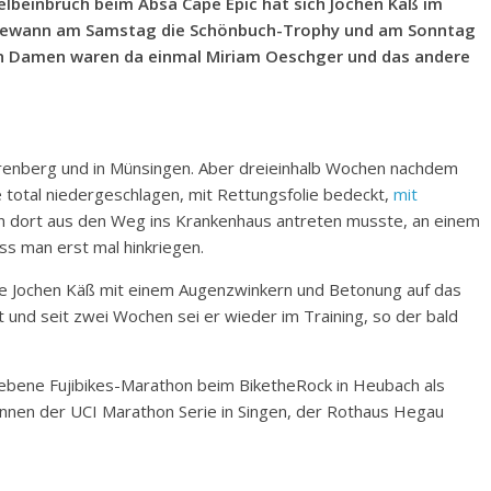
lbeinbruch beim Absa Cape Epic hat sich Jochen Käß im
gewann am Samstag die Schönbuch-Trophy und am Sonntag
en Damen waren da einmal Miriam Oeschger und das andere
errenberg und in Münsingen. Aber dreieinhalb Wochen nachdem
total niedergeschlagen, mit Rettungsfolie bedeckt,
mit
 dort aus den Weg ins Krankenhaus antreten musste, an einem
 man erst mal hinkriegen.
inte Jochen Käß mit einem Augenzwinkern und Betonung auf das
t und seit zwei Wochen sei er wieder im Training, so der bald
iebene Fujibikes-Marathon beim BiketheRock in Heubach als
nnen der UCI Marathon Serie in Singen, der Rothaus Hegau