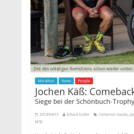
Zeit des untätigen Rumsitzens schon wieder vorbei:
Marathon
News
People
Jochen Käß: Comeback,
Siege bei der Schönbuch-Troph
,
2019/04/15
Erhard Goller
Centurion-Vaude
Ja
MTB