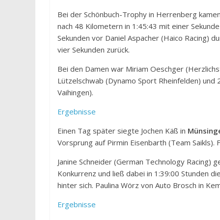
Bei der Schönbuch-Trophy in Herrenberg kamen v
nach 48 Kilometern in 1:45:43 mit einer Sekunde
Sekunden vor Daniel Aspacher (Haico Racing) du
vier Sekunden zurück.
Bei den Damen war Miriam Oeschger (Herzlichst Z
Lützelschwab (Dynamo Sport Rheinfelden) und 21
Vaihingen).
Ergebnisse
Einen Tag später siegte Jochen Käß in
Münsing
Vorsprung auf Pirmin Eisenbarth (Team Saikls). 
Janine Schneider (German Technology Racing) g
Konkurrenz und ließ dabei in 1:39:00 Stunden di
hinter sich. Paulina Wörz von Auto Brosch in Kem
Ergebnisse