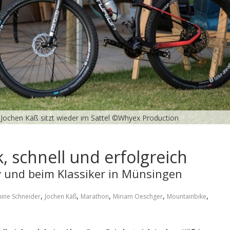
 Jochen Käß sitzt wieder im Sattel ©Whyex Production
 schnell und erfolgreich
y und beim Klassiker in Münsingen
,
,
,
,
,
nine Schneider
Jochen Käß
Marathon
Miriam Oeschger
Mountainbike