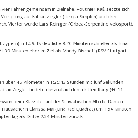
ier Fahrer gemeinsam in Zielnähe. Routinier Käß setzte sich
 Vorsprung auf Fabian Ziegler (Texpa-Simplon) und drei
rch. Vierter wurde Lars Reiniger (Orbea-Serpentine Velosport),
ypern) in 1:59:48 deutliche 9:20 Minuten schneller als Irina
:30 Minuten eher im Ziel als Mandy Bischoff (RSV Stuttgart-
en
über 45 Kilometer in 1:25:43 Stunden mit fünf Sekunden
Fabian Ziegler landete diesmal auf dem dritten Rang (+0:11).
ewann beim Klassiker auf der Schwäbischen Alb die Damen-
e Hausacherin Clarissa Mai (Link Rad Quadrat) um 1:54 Minuten
pten lag als Dritte 2:34 Minuten zurück.