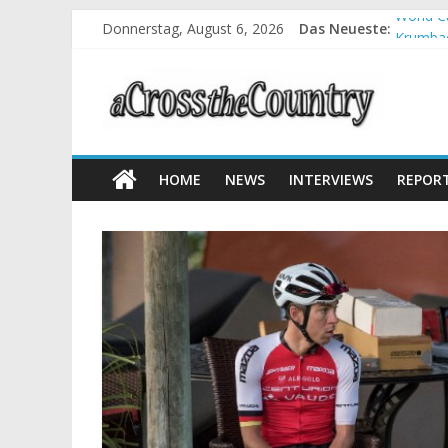
Donnerstag, August 6, 2026
Das Neueste:
World C
Krumbac
Supercu
Halbzei
Chelva:
HOME
NEWS
INTERVIEWS
REPOR