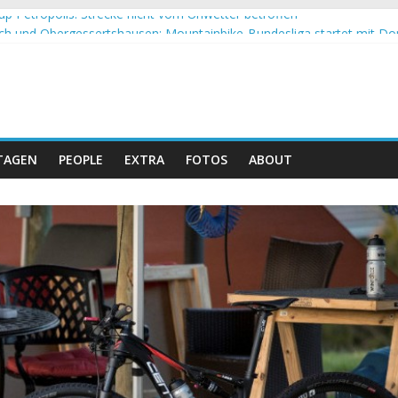
up Petropolis: Strecke nicht vom Unwetter betroffen
h und Obergessertshausen: Mountainbike-Bundesliga startet mit Do
p Massi Banyoles: Siege für Carod und Richards
t beim Andalucia Bike Race: Weltmeister Seewald führt
 Schweizer Doppelsieg beim ersten XCO-Rennen der Saison
TAGEN
PEOPLE
EXTRA
FOTOS
ABOUT