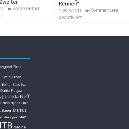
Zweiter
Rennen“
Kommentare
/31
Kommentare
2016/09/18
rt
deaktiviert
Ben
Langvad
y
Cyclo-Cross
u
Esther Süss
Eva
 Dahle-Flesjaa
Jolanda Neff
ß
ristian Hynek
Luca
Markus
s Bauer
Max
s Flückiger
MTB
Nadine