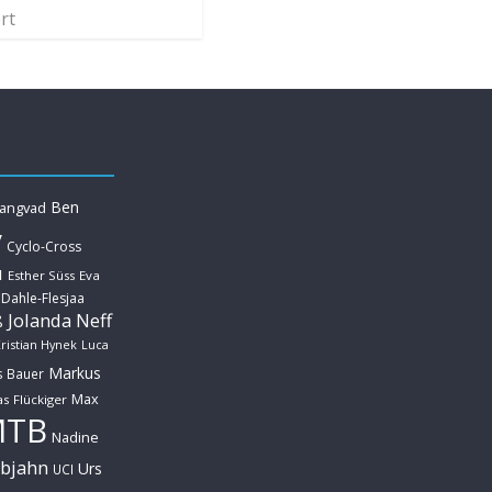
rt
Ben
Langvad
y
Cyclo-Cross
u
Esther Süss
Eva
 Dahle-Flesjaa
Jolanda Neff
ß
ristian Hynek
Luca
Markus
s Bauer
Max
s Flückiger
MTB
Nadine
ebjahn
Urs
UCI