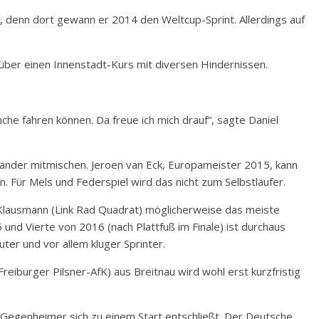
ls, denn dort gewann er 2014 den Weltcup-Sprint. Allerdings auf
über einen Innenstadt-Kurs mit diversen Hindernissen.
nche fahren können. Da freue ich mich drauf“, sagte Daniel
länder mitmischen. Jeroen van Eck, Europameister 2015, kann
. Für Mels und Federspiel wird das nicht zum Selbstläufer.
 Klausmann (Link Rad Quadrat) möglicherweise das meiste
nd Vierte von 2016 (nach Plattfuß im Finale) ist durchaus
ter und vor allem kluger Sprinter.
iburger Pilsner-AfK) aus Breitnau wird wohl erst kurzfristig
 Gegenheimer sich zu einem Start entschließt. Der Deutsche