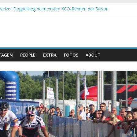
im Andalucia Bike Race: Weltmeister Seewald führt
hweizer Doppelsieg beim ersten XCO-Rennen der Saison
etropolis: Strecke nicht vom Unwetter betroffen
nd Obergessertshausen: Mountainbike-Bundesliga startet mit Doppe
ssi Banyoles: Siege für Carod und Richards
TAGEN
PEOPLE
EXTRA
FOTOS
ABOUT