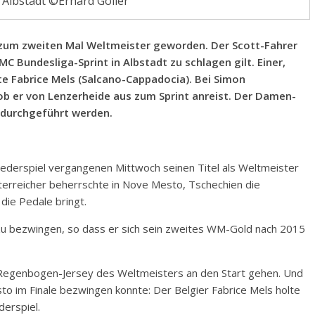
n Albstadt ©Erhard Goller
 zum zweiten Mal Weltmeister geworden. Der Scott-Fahrer
C Bundesliga-Sprint in Albstadt zu schlagen gilt. Einer,
e Fabrice Mels (Salcano-Cappadocia). Bei Simon
ob er von Lenzerheide aus zum Sprint anreist. Der Damen-
 durchgeführt werden.
 Federspiel vergangenen Mittwoch seinen Titel als Weltmeister
Österreicher beherrschte in Nove Mesto, Tschechien die
die Pedale bringt.
 zu bezwingen, so dass er sich sein zweites WM-Gold nach 2015
 Regenbogen-Jersey des Weltmeisters an den Start gehen. Und
sto im Finale bezwingen konnte: Der Belgier Fabrice Mels holte
erspiel.