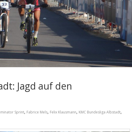
dt: Jagd auf den
,
,
,
,
iminator Sprint
Fabrice Mels
Felix Klausmann
KMC Bundesliga Albstadt