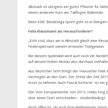
Albstadt ist übrigens ein gutes Pflaster für Me
einem anderem Kurs am Tailfingen Bullentäle.
Beim KMC Bundesliga Sprint geht es in Ebingen 
Felix Klausmann als Herausforderer?
„Echt cool, dass wir in Albstadt gleich eine Reva
Federspiel nach seinem erneuten Titelgewinn.
Bei diesem Spektakel wird auch noch ein Nieder
auf diesem hohen Niveau also durchaus mithalten
Aus deutscher Sicht bringt der Hausacher Felix
Vermögen an den Start. Der Dritte der DM 2015 u
ernst zu nehmen. Auch Pascal Ketterer ist ein gu
Der Vize-Europameister von 2015, Heiko Hog (Fre
über einen Start entscheiden – studienbedingt.
Noch offen ist, ob auch Vize-Weltmeister Simon