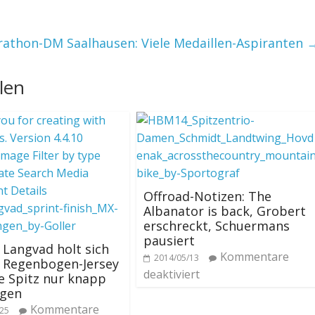
athon-DM Saalhausen: Viele Medaillen-Aspiranten
len
Offroad-Notizen: The
Albanator is back, Grobert
erschreckt, Schuermans
pausiert
Langvad holt sich
Kommentare
2014/05/13
 Regenbogen-Jersey
deaktiviert
e Spitz nur knapp
agen
Kommentare
/25