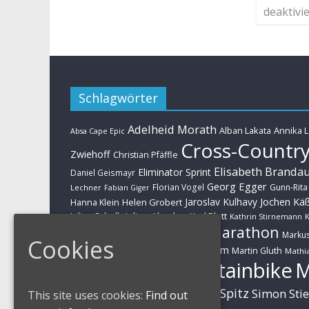
deaktivie
Schlagwörter
Adelheid Morath
Alban Lakata
Annika 
Absa Cape Epic
Cross-Countr
Zwiehoff
Christian Pfäffle
Elisabeth Branda
Eliminator Sprint
Daniel Geismayr
Georg Egger
Florian Vogel
Gunn-Rita
Lechner
Fabian Giger
Jaroslav Kulhavy
Jochen Kä
Helen Grobert
Hanna Klein
Julien Absalon
Karl Platt
Julian Schelb
Kathrin Stirnemann
K
Marathon
Manuel Fumic
Marku
Schwarzbauer
Cookies
Markus Schulte-Lünzum
Kaufmann
Martin Gluth
Mathia
Mountainbike
Moritz Milatz
Brandl
Sabine Spitz
Nino Schurter
Simon Sti
This site uses cookies:
Find out
Rieder
Huber