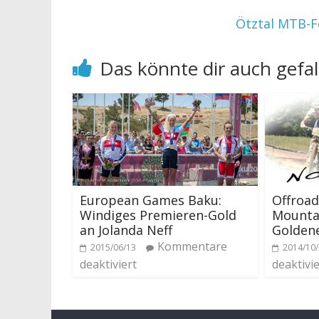
Ötztal MTB-F
Das könnte dir auch gefal
European Games Baku:
Offroad
Windiges Premieren-Gold
Mounta
an Jolanda Neff
Golden
Kommentare
2015/06/13
2014/10
deaktiviert
deaktivie