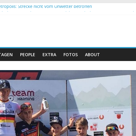
tropolis: Strecke nicht vom Unwetter betroffen
 Obergessertshausen: Mountainbike-Bundesliga startet mit Doppel
si Banyoles: Siege für Carod und Richards
m Andalucia Bike Race: Weltmeister Seewald führt
eizer Doppelsieg beim ersten XCO-Rennen der Saison
TAGEN
PEOPLE
EXTRA
FOTOS
ABOUT