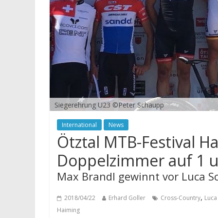
Siegerehrung U23 ©Peter Schaupp
International
News
Ötztal MTB-Festival H
Doppelzimmer auf 1 
Max Brandl gewinnt vor Luca 
,
2018/04/22
Erhard Goller
Cross-Country
Luca
Haiming