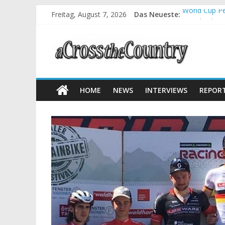
Freitag, August 7, 2026
Das Neueste:
World Cup Pe
Krumbach und
Supercup Mas
Halbzeit bei
Chelva: Schw
HOME
NEWS
INTERVIEWS
REPOR