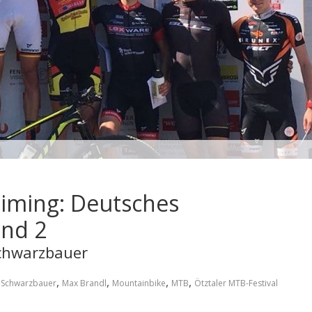
aiming: Deutsches
und 2
Schwarzbauer
,
,
,
,
 Schwarzbauer
Max Brandl
Mountainbike
MTB
Ötztaler MTB-Festival