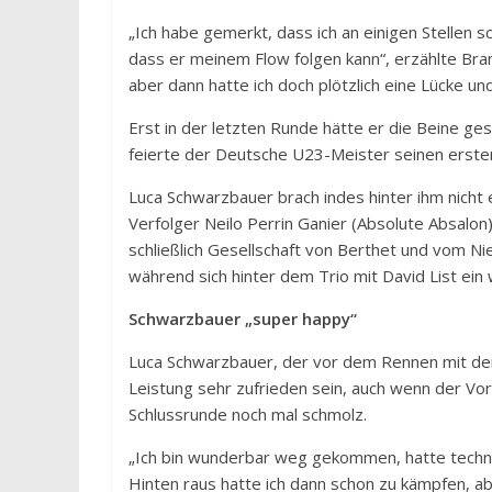
„Ich habe gemerkt, dass ich an einigen Stellen s
dass er meinem Flow folgen kann“, erzählte Bran
aber dann hatte ich doch plötzlich eine Lücke un
Erst in der letzten Runde hätte er die Beine g
feierte der Deutsche U23-Meister seinen ersten
Luca Schwarzbauer brach indes hinter ihm nicht 
Verfolger Neilo Perrin Ganier (Absolute Absalo
schließlich Gesellschaft von Berthet und vom 
während sich hinter dem Trio mit David List ein
Schwarzbauer „super happy“
Luca Schwarzbauer, der vor dem Rennen mit den 
Leistung sehr zufrieden sein, auch wenn der Vor
Schlussrunde noch mal schmolz.
„Ich bin wunderbar weg gekommen, hatte techni
Hinten raus hatte ich dann schon zu kämpfen, abe