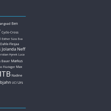
Ben
Langvad
y
Cyclo-Cross
u
Esther Süss
Eva
 Dahle-Flesjaa
Jolanda Neff
ß
ristian Hynek
Luca
Markus
s Bauer
Max
s Flückiger
MTB
Nadine
ebjahn
Urs
UCI