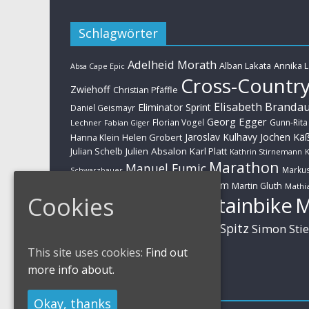
Schlagwörter
Adelheid Morath
Alban Lakata
Annika 
Absa Cape Epic
Cross-Countr
Zwiehoff
Christian Pfäffle
Elisabeth Branda
Eliminator Sprint
Daniel Geismayr
Georg Egger
Florian Vogel
Gunn-Rita
Lechner
Fabian Giger
Jaroslav Kulhavy
Jochen Kä
Helen Grobert
Hanna Klein
Julien Absalon
Karl Platt
Julian Schelb
Kathrin Stirnemann
K
Marathon
Manuel Fumic
Marku
Schwarzbauer
Markus Schulte-Lünzum
Kaufmann
Martin Gluth
Mathia
Cookies
Mountainbike
Moritz Milatz
Brandl
Sabine Spitz
Nino Schurter
Simon Sti
Rieder
Huber
This site uses cookies:
Find out
more info about.
Impressum
Okay, thanks