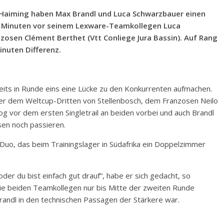
 Haiming haben Max Brandl und Luca Schwarzbauer einen
4 Minuten vor seinem Lexware-Teamkollegen Luca
osen Clément Berthet (Vtt Conliege Jura Bassin). Auf Rang
inuten Differenz.
its in Runde eins eine Lücke zu den Konkurrenten aufmachen.
nter dem Weltcup-Dritten von Stellenbosch, dem Franzosen Neilo
g vor dem ersten Singletrail an beiden vorbei und auch Brandl
en noch passieren.
Duo, das beim Trainingslager in Südafrika ein Doppelzimmer
der du bist einfach gut drauf“, habe er sich gedacht, so
die beiden Teamkollegen nur bis Mitte der zweiten Runde
andl in den technischen Passagen der Stärkere war.