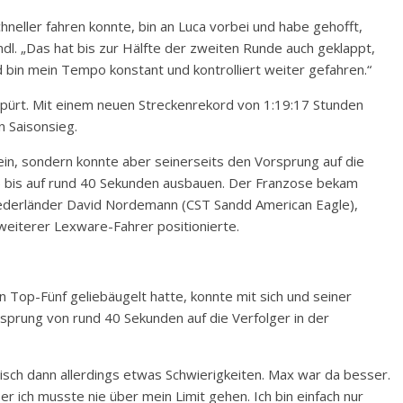
chneller fahren konnte, bin an Luca vorbei und habe gehofft,
dl. „Das hat bis zur Hälfte der zweiten Runde auch geklappt,
d bin mein Tempo konstant und kontrolliert weiter gefahren.“
espürt. Mit einem neuen Streckenrekord von 1:19:17 Stunden
 Saisonsieg.
ein, sondern konnte aber seinerseits den Vorsprung auf die
n) bis auf rund 40 Sekunden ausbauen. Der Franzose bekam
Niederländer David Nordemann (CST Sandd American Eagle),
 weiterer Lexware-Fahrer positionierte.
Top-Fünf geliebäugelt hatte, konnte mit sich und seiner
sprung von rund 40 Sekunden auf die Verfolger in der
sch dann allerdings etwas Schwierigkeiten. Max war da besser.
r ich musste nie über mein Limit gehen. Ich bin einfach nur