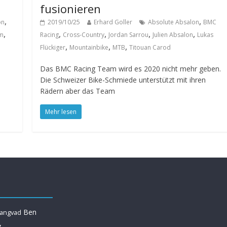
fusionieren
,
,
on
2019/10/25
Erhard Goller
Absolute Absalon
BMC
,
,
,
,
,
am
Racing
Cross-Country
Jordan Sarrou
Julien Absalon
Lukas
,
,
,
Flückiger
Mountainbike
MTB
Titouan Carod
Das BMC Racing Team wird es 2020 nicht mehr geben.
Die Schweizer Bike-Schmiede unterstützt mit ihren
Rädern aber das Team
Mehr lesen
Ben
Langvad
y