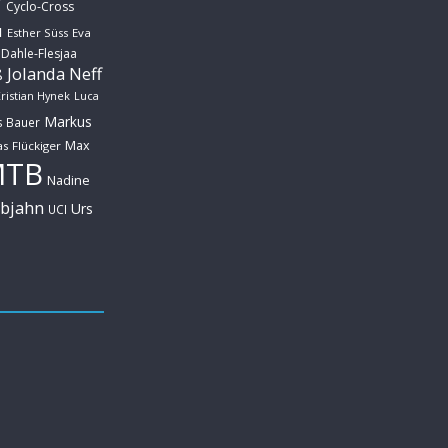
Cyclo-Cross
u
Esther Süss
Eva
 Dahle-Flesjaa
Jolanda Neff
ß
ristian Hynek
Luca
Markus
s Bauer
Max
s Flückiger
MTB
Nadine
ebjahn
Urs
UCI