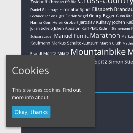
Zwiehoff
Christian Pfäffle
Elisabeth Branda
Eliminator Sprint
Daniel Geismayr
Georg Egger
Florian Vogel
Gunn-Rita
Lechner
Fabian Giger
Jaroslav Kulhavy
Jochen Kä
Helen Grobert
Hanna Klein
Julien Absalon
Karl Platt
Julian Schelb
Kathrin Stirnemann
K
Marathon
Manuel Fumic
Marku
Schwarzbauer
Markus Schulte-Lünzum
Kaufmann
Martin Gluth
Mathia
Mountainbike
Moritz Milatz
Brandl
Sabine Spitz
Nino Schurter
Simon Sti
Rieder
Cookies
Huber
Impressum
This site uses cookies:
Find out
more info about.
Impressum / Kontakt
Datenschutzerklärung
Okay, thanks
Cookies Policy