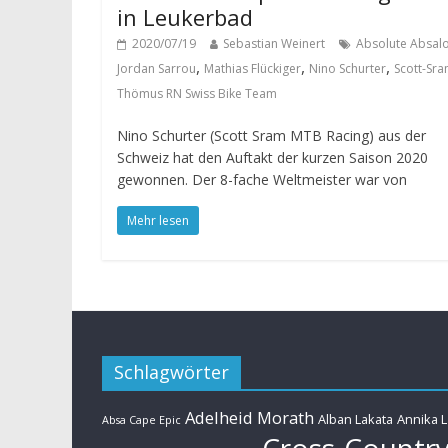
in Leukerbad
2020/07/19
Sebastian Weinert
Absolute Absal
,
,
,
Jordan Sarrou
Mathias Flückiger
Nino Schurter
Scott-Sr
Thömus RN Swiss Bike Team
Nino Schurter (Scott Sram MTB Racing) aus der
Schweiz hat den Auftakt der kurzen Saison 2020
gewonnen. Der 8-fache Weltmeister war von
Mehr lesen
Schlagwörter
Adelheid Morath
Alban Lakata
Annika 
Absa Cape Epic
Cross-Countr