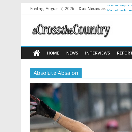
Freitag, August 7, 2026
Das Neueste:
World Cup Pe
Krumbach und
Supercup Mas
Halbzeit bei
Chelva: Schw
HOME
NEWS
INTERVIEWS
REPOR
Absolute Absalon