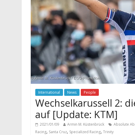
International
News
People
Wechselkarussell 2: 
auf [Update: KTM]
2021/01/09
Armin M. Küstenbrück
Absolute Ab
,
,
,
Racing
Santa Cruz
Specialized Racing
Trinity