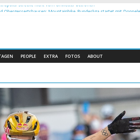
tropolis: Strecke nicht vom Unwetter betroffen
 Obergessertshausen: Mountainbike-Bundesliga startet mit Doppel
si Banyoles: Siege für Carod und Richards
m Andalucia Bike Race: Weltmeister Seewald führt
eizer Doppelsieg beim ersten XCO-Rennen der Saison
TAGEN
PEOPLE
EXTRA
FOTOS
ABOUT