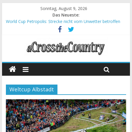
Sonntag, August 9, 2026
Das Neueste:
World Cup Petropolis: Strecke nicht vom Unwetter betroffen
Krumbach und Obergessertshausen: Mountainbike-Bundesliga
startet mit Doppelevent
Supercup Massi Banyoles: Siege für Carod und Richards
Halbzeit beim Andalucia Bike Race: Weltmeister Seewald führt
Chelva: Schweizer Doppelsieg beim ersten XCO-Rennen der
Saison
Weltcup Albstadt