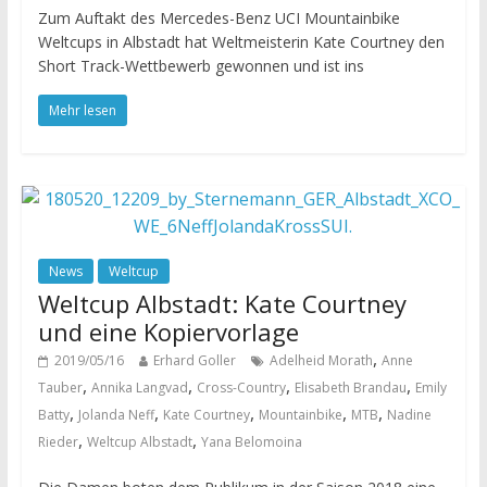
Zum Auftakt des Mercedes-Benz UCI Mountainbike
Weltcups in Albstadt hat Weltmeisterin Kate Courtney den
Short Track-Wettbewerb gewonnen und ist ins
Mehr lesen
News
Weltcup
Weltcup Albstadt: Kate Courtney
und eine Kopiervorlage
,
2019/05/16
Erhard Goller
Adelheid Morath
Anne
,
,
,
,
Tauber
Annika Langvad
Cross-Country
Elisabeth Brandau
Emily
,
,
,
,
,
Batty
Jolanda Neff
Kate Courtney
Mountainbike
MTB
Nadine
,
,
Rieder
Weltcup Albstadt
Yana Belomoina