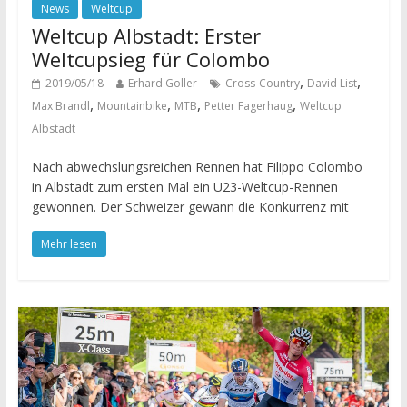
News
Weltcup
Weltcup Albstadt: Erster
Weltcupsieg für Colombo
,
,
2019/05/18
Erhard Goller
Cross-Country
David List
,
,
,
,
Max Brandl
Mountainbike
MTB
Petter Fagerhaug
Weltcup
Albstadt
Nach abwechslungsreichen Rennen hat Filippo Colombo
in Albstadt zum ersten Mal ein U23-Weltcup-Rennen
gewonnen. Der Schweizer gewann die Konkurrenz mit
Mehr lesen