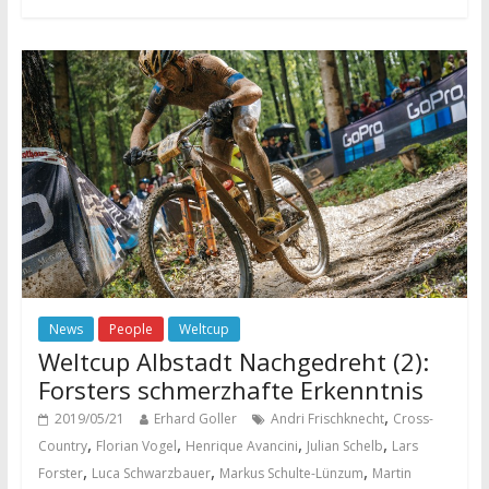
News
People
Weltcup
Weltcup Albstadt Nachgedreht (2):
Forsters schmerzhafte Erkenntnis
,
2019/05/21
Erhard Goller
Andri Frischknecht
Cross-
,
,
,
,
Country
Florian Vogel
Henrique Avancini
Julian Schelb
Lars
,
,
,
Forster
Luca Schwarzbauer
Markus Schulte-Lünzum
Martin