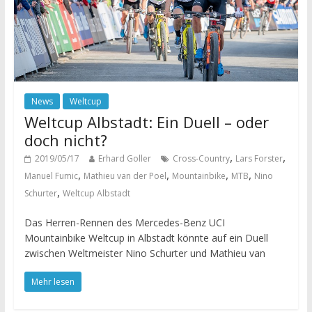
News
Weltcup
Weltcup Albstadt: Ein Duell – oder
doch nicht?
,
,
2019/05/17
Erhard Goller
Cross-Country
Lars Forster
,
,
,
,
Manuel Fumic
Mathieu van der Poel
Mountainbike
MTB
Nino
,
Schurter
Weltcup Albstadt
Das Herren-Rennen des Mercedes-Benz UCI
Mountainbike Weltcup in Albstadt könnte auf ein Duell
zwischen Weltmeister Nino Schurter und Mathieu van
Mehr lesen