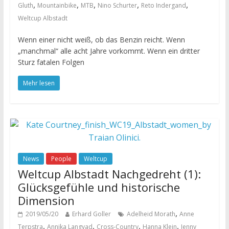
,
,
,
,
,
Gluth
Mountainbike
MTB
Nino Schurter
Reto Indergand
Weltcup Albstadt
Wenn einer nicht weiß, ob das Benzin reicht. Wenn
„manchmal“ alle acht Jahre vorkommt. Wenn ein dritter
Sturz fatalen Folgen
Mehr lesen
News
People
Weltcup
Weltcup Albstadt Nachgedreht (1):
Glücksgefühle und historische
Dimension
,
2019/05/20
Erhard Goller
Adelheid Morath
Anne
,
,
,
,
Terpstra
Annika Langvad
Cross-Country
Hanna Klein
Jenny