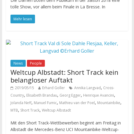
Die Damen boten dem Publikum in der Saison 2018 eine
tolle Show, vor allem beim Finale in La Bresse. In
Mehr lesen
News
People
Weltcup Albstadt: Short Track kein
belangloser Auftakt
,
2019/05/15
Erhard Goller
Annika Langvad
Cross-
,
,
,
,
Country
Elisabeth Brandau
Georg Egger
Henrique Avancini
,
,
,
,
Jolanda Neff
Manuel Fumic
Mathieu van der Poel
Mountainbike
,
,
MTB
Short Track
Weltcup Albstadt
Mit den Short Track-Wettbewerben beginnt am Freitag in
Albstadt die Mercedes-Benz UCI Mountainbike-Weltcup-