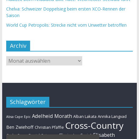
Chelva: Schweizer Doppelsieg beim ersten XCO-Rennen der
Saison
World Cup Petropolis: Strecke nicht vom Unwetter betroffen
Archiv
Schlagwörter
Adelheid Morath
Alban Lakata
Annika Langvad
Absa Cape Epic
Cross-Country
Ben Zwiehoff
Christian Pfäffle
Elisabeth
Eliminator Sprint
Cyclo-Cross
Daniel Geismayr