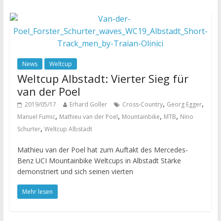
News
Weltcup
Weltcup Albstadt: Vierter Sieg für
van der Poel
,
,
2019/05/17
Erhard Goller
Cross-Country
Georg Egger
,
,
,
,
Manuel Fumic
Mathieu van der Poel
Mountainbike
MTB
Nino
,
Schurter
Weltcup Albstadt
Mathieu van der Poel hat zum Auftakt des Mercedes-
Benz UCI Mountainbike Weltcups in Albstadt Stärke
demonstriert und sich seinen vierten
Mehr lesen