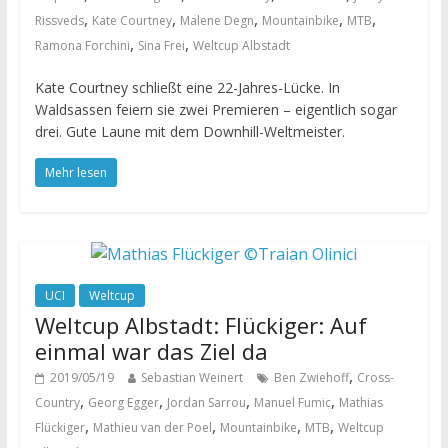
,
,
,
,
,
Rissveds
Kate Courtney
Malene Degn
Mountainbike
MTB
,
,
Ramona Forchini
Sina Frei
Weltcup Albstadt
Kate Courtney schließt eine 22-Jahres-Lücke. In
Waldsassen feiern sie zwei Premieren – eigentlich sogar
drei. Gute Laune mit dem Downhill-Weltmeister.
Mehr lesen
UCI
Weltcup
Weltcup Albstadt: Flückiger: Auf
einmal war das Ziel da
,
2019/05/19
Sebastian Weinert
Ben Zwiehoff
Cross-
,
,
,
,
Country
Georg Egger
Jordan Sarrou
Manuel Fumic
Mathias
,
,
,
,
Flückiger
Mathieu van der Poel
Mountainbike
MTB
Weltcup