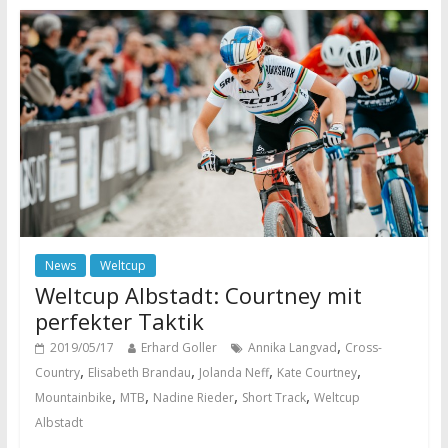
News
Weltcup
Weltcup Albstadt: Courtney mit
perfekter Taktik
,
2019/05/17
Erhard Goller
Annika Langvad
Cross-
,
,
,
,
Country
Elisabeth Brandau
Jolanda Neff
Kate Courtney
,
,
,
,
Mountainbike
MTB
Nadine Rieder
Short Track
Weltcup
Albstadt