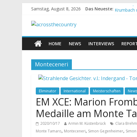
World Cup 
Samstag, August 8, 2026
Das Neueste:
Krumbach u
Supercup M
Halbzeit b
Chelva: Sc
HOME
NEWS
INTERVIEWS
REPOR
Monteceneri
Eliminator
International
Meisterschaften
New
EM XCE: Marion Fromb
Medaille am Monte T
2020/10/17
Armin M. Küstenbrück
Clara Brehm
,
,
,
Monte Tamaro
Monteceneri
Simon Gegenheimer
Simon