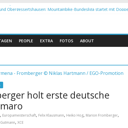
Petropolis: Strecke nicht vom Unwetter betroffen
nd Obergessertshausen: Mountainbike-Bundesliga startet mit Doppe
assi Banyoles: Siege für Carod und Richards
eim Andalucia Bike Race: Weltmeister Seewald führt
hweizer Doppelsieg beim ersten XCO-Rennen der Saison
TAGEN
PEOPLE
EXTRA
FOTOS
ABOUT
s
erger holt erste deutsche
amaro
,
,
,
,
,
Europameisterschaft
Felix Klausmann
Heiko Hog
Marion Fromberger
,
 Gutmann
XCE