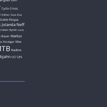
Langvad
y
Cyclo-Cross
u
Esther Süss
Eva
 Dahle-Flesjaa
Jolanda Neff
ß
ristian Hynek
Luca
Markus
s Bauer
Max
s Flückiger
MTB
Nadine
ebjahn
Urs
UCI