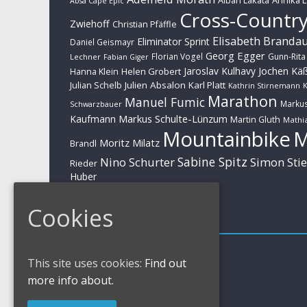
Alban Lakata
Annika 
Absa Cape Epic
Cross-Countr
Zwiehoff
Christian Pfäffle
Elisabeth Branda
Eliminator Sprint
Daniel Geismayr
Georg Egger
Florian Vogel
Gunn-Rita
Lechner
Fabian Giger
Jaroslav Kulhavy
Jochen Kä
Helen Grobert
Hanna Klein
Julien Absalon
Karl Platt
Julian Schelb
Kathrin Stirnemann
K
Marathon
Manuel Fumic
Marku
Schwarzbauer
Markus Schulte-Lünzum
Kaufmann
Martin Gluth
Mathia
Mountainbike
Moritz Milatz
Brandl
Sabine Spitz
Nino Schurter
Simon Sti
Rieder
Huber
Cookies
Impressum
Impressum / Kontakt
This site uses cookies:
Find out
Datenschutzerklärung
Cookies Policy
more info about.