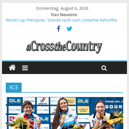
Donnerstag, August 6, 2026
Das Neueste:
World Cup Petropolis: Strecke nicht vom Unwetter betroffen
Krumbach und Obergessertshausen: Mountainbike-Bundesliga
startet mit Doppelevent
Supercup Massi Banyoles: Siege für Carod und Richards
Halbzeit beim Andalucia Bike Race: Weltmeister Seewald führt
Chelva: Schweizer Doppelsieg beim ersten XCO-Rennen der
Saison
XCE