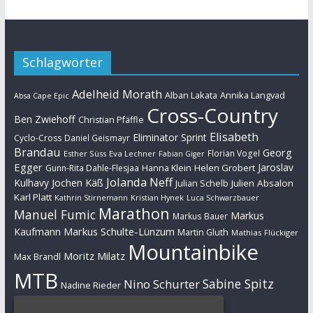
Schlagwörter
Adelheid Morath
Alban Lakata
Annika Langvad
Absa Cape Epic
Cross-Country
Ben Zwiehoff
Christian Pfäffle
Elisabeth
Eliminator Sprint
Cyclo-Cross
Daniel Geismayr
Brandau
Georg
Florian Vogel
Esther Süss
Eva Lechner
Fabian Giger
Egger
Jaroslav
Helen Grobert
Gunn-Rita Dahle-Flesjaa
Hanna Klein
Jolanda Neff
Kulhavy
Jochen Käß
Julien Absalon
Julian Schelb
Karl Platt
Kathrin Stirnemann
Kristian Hynek
Luca Schwarzbauer
Marathon
Manuel Fumic
Markus
Markus Bauer
Markus Schulte-Lünzum
Kaufmann
Martin Gluth
Mathias Flückiger
Mountainbike
Moritz Milatz
Max Brandl
MTB
Sabine Spitz
Nino Schurter
Nadine Rieder
Simon Stiebjahn
Urs Huber
UCI