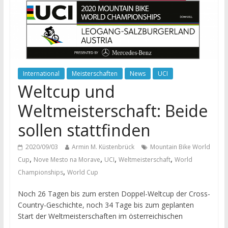
International
Meisterschaften
News
UCI
Weltcup und
Weltmeisterschaft: Beide
sollen stattfinden
2020/09/03
Armin M. Küstenbrück
Mountain Bike World
,
,
,
,
Cup
Nove Mesto na Morave
UCI
Weltmeisterschaft
World
,
Championships
World Cup
Noch 26 Tagen bis zum ersten Doppel-Weltcup der Cross-
Country-Geschichte, noch 34 Tage bis zum geplanten
Start der Weltmeisterschaften im österreichischen