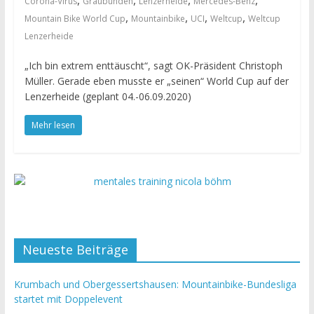
,
,
,
,
Corona-Virus
Graubünden
Lenzerheide
Mercedes-Benz
,
,
,
,
Mountain Bike World Cup
Mountainbike
UCI
Weltcup
Weltcup
Lenzerheide
„Ich bin extrem enttäuscht“, sagt OK-Präsident Christoph
Müller. Gerade eben musste er „seinen“ World Cup auf der
Lenzerheide (geplant 04.-06.09.2020)
Mehr lesen
Neueste Beiträge
Krumbach und Obergessertshausen: Mountainbike-Bundesliga
startet mit Doppelevent