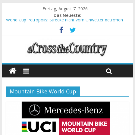
Freitag, August 7, 2026
Das Neueste:
World Cup Petropolis: Strecke nicht vom Unwetter betroffen
Krumbach und Obergessertshausen: Mountainbike-Bundesliga
startet mit Doppelevent
Supercup Massi Banyoles: Siege für Carod und Richards
Halbzeit beim Andalucia Bike Race: Weltmeister Seewald führt
Chelva: Schweizer Doppelsieg beim ersten XCO-Rennen der
Saison
Mountain Bike World Cup