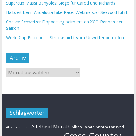
Supercup Massi Banyoles: Siege für Carod und Richards
Halbzeit beim Andalucia Bike Race: Weltmeister Seewald führt
Chelva: Schweizer Doppelsieg beim ersten XCO-Rennen der
Saison
World Cup Petropolis: Strecke nicht vom Unwetter betroffen
Archiv
Schlagwörter
Adelheid Morath
Alban Lakata
Annika Langvad
Absa Cape Epic
Cross-Country