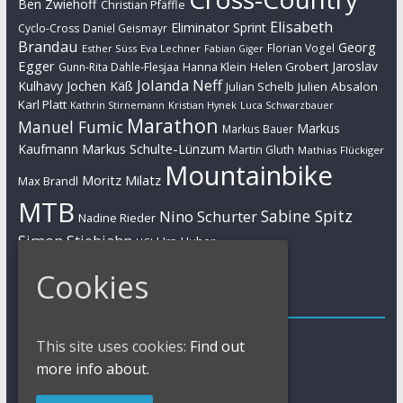
Ben Zwiehoff
Christian Pfäffle
Elisabeth
Eliminator Sprint
Cyclo-Cross
Daniel Geismayr
Brandau
Georg
Florian Vogel
Esther Süss
Eva Lechner
Fabian Giger
Egger
Jaroslav
Helen Grobert
Gunn-Rita Dahle-Flesjaa
Hanna Klein
Jolanda Neff
Kulhavy
Jochen Käß
Julien Absalon
Julian Schelb
Karl Platt
Kathrin Stirnemann
Kristian Hynek
Luca Schwarzbauer
Marathon
Manuel Fumic
Markus
Markus Bauer
Markus Schulte-Lünzum
Kaufmann
Martin Gluth
Mathias Flückiger
Mountainbike
Moritz Milatz
Max Brandl
MTB
Sabine Spitz
Nino Schurter
Nadine Rieder
Simon Stiebjahn
Urs Huber
UCI
Cookies
Impressum
Impressum / Kontakt
This site uses cookies:
Find out
Datenschutzerklärung
more info about.
Cookies Policy