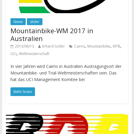
News
slider
Mountainbike-WM 2017 in
Australien
,
,
,
2013/06/13
Erhard Goller
Cairns
Mountainbike
MTB
,
UCI
Weltmeisterschaft
In vier Jahren wird Cairns in Australien Austragungsort der
Mountainbike- und Trial-Weltmeisterschaften sein. Das
hat das UCI Management Komitee bei
Mehr lesen