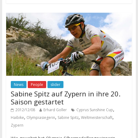
News
People
slider
Sabine Spitz auf Zypern in ihre 20.
Saison gestartet
,
2012/12/08
Erhard Goller
Cyprus Sunshine Cup
,
,
,
,
Haibike
Olympiasiegerin
Sabine Spitz
Weltmeisterschaft
Zypern