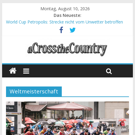
Montag, August 10, 2026
Das Neueste:
World Cup Petropolis: Strecke nicht vom Unwetter betroffen
Krumbach und Obergessertshausen: Mountainbike-Bundesliga
startet mit Doppelevent
Supercup Massi Banyoles: Siege für Carod und Richards
Halbzeit beim Andalucia Bike Race: Weltmeister Seewald führt
Chelva: Schweizer Doppelsieg beim ersten XCO-Rennen der
Saison
Weltmeisterschaft