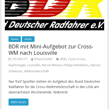
News
slider
BDR mit Mini-Aufgebot zur Cross-
WM nach Louisville
,
,
2013/01/17
Erhard Goller
BDR
Cyclo-Cross
,
,
,
,
Kupfernagel
Louisville
Marcel Meisen
Philipp Walsleben
Sabrina
,
Schweizer
Weltmeisterschaft
Nur fünf Sportler stehen im Aufgebot des Bund Deutscher
Radfahrer für die Cross-Weltmeisterschaft in den USA am
übernächsten Wochenende. Während
Mehr lesen