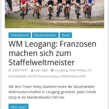
International
Meisterschaften
News
WM Leogang: Franzosen
machen sich zum
Staffelweltmeister
,
,
2020/10/07
Lynn Sigel
Leogang
Team Relay
UCI
,
Mountainbike World Championships
Weltmeisterschaft
Mit dem Team Relay starteten heute die Mountainbike
Weltmeisterschaften in Leogang gestartet. Julian Schelb
(Stop & Go Marderabwehr) fuhr bei
Mehr lesen