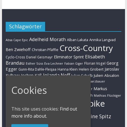
Schlagwörter
Adelheid Morath
Alban Lakata
Annika Langvad
Absa Cape Epic
Cross-Country
Ben Zwiehoff
Christian Pfäffle
Elisabeth
Eliminator Sprint
Cyclo-Cross
Daniel Geismayr
Brandau
Georg
Florian Vogel
Esther Süss
Eva Lechner
Fabian Giger
Egger
Jaroslav
Helen Grobert
Gunn-Rita Dahle-Flesjaa
Hanna Klein
Jolanda Neff
Kulhavy
Jochen Käß
Julien Absalon
Julian Schelb
Karl Platt
Kathrin Stirnemann
Kristian Hynek
Luca Schwarzbauer
Cookies
Marathon
Manuel Fumic
Markus
Markus Bauer
Markus Schulte-Lünzum
Kaufmann
Martin Gluth
Mathias Flückiger
Mountainbike
Moritz Milatz
Max Brandl
This site uses cookies:
Find out
MTB
more info about.
Sabine Spitz
Nino Schurter
Nadine Rieder
Simon Stiebjahn
Urs Huber
UCI