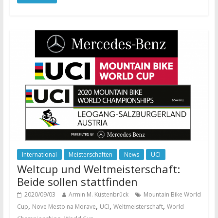
International
Meisterschaften
News
UCI
Weltcup und Weltmeisterschaft:
Beide sollen stattfinden
2020/09/03
Armin M. Küstenbrück
Mountain Bike World
,
,
,
,
Cup
Nove Mesto na Morave
UCI
Weltmeisterschaft
World