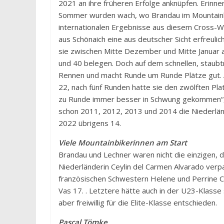
2021 an ihre früheren Erfolge anknüpfen. Erinn
Sommer wurden wach, wo Brandau im Mountainb
internationalen Ergebnisse aus diesem Cross-W
aus Schönaich eine aus deutscher Sicht erfreulic
sie zwischen Mitte Dezember und Mitte Januar a
und 40 belegen. Doch auf dem schnellen, staubtr
Rennen und macht Runde um Runde Plätze gut. A
22, nach fünf Runden hatte sie den zwölften Plat
zu Runde immer besser in Schwung gekommen“,
schon 2011, 2012, 2013 und 2014 die Niederlä
2022 übrigens 14.
Viele Mountainbikerinnen am Start
Brandau und Lechner waren nicht die einzigen, 
Niederländerin Ceylin del Carmen Alvarado verpa
französischen Schwestern Helene und Perrine Cl
Vas 17. . Letztere hätte auch in der U23-Klasse s
aber freiwillig für die Elite-Klasse entschieden.
Pascal Tömke