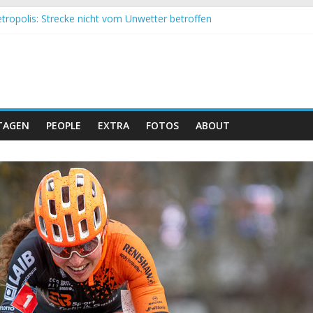
tropolis: Strecke nicht vom Unwetter betroffen
 Obergessertshausen: Mountainbike-Bundesliga startet mit Doppel
si Banyoles: Siege für Carod und Richards
m Andalucia Bike Race: Weltmeister Seewald führt
eizer Doppelsieg beim ersten XCO-Rennen der Saison
TAGEN
PEOPLE
EXTRA
FOTOS
ABOUT