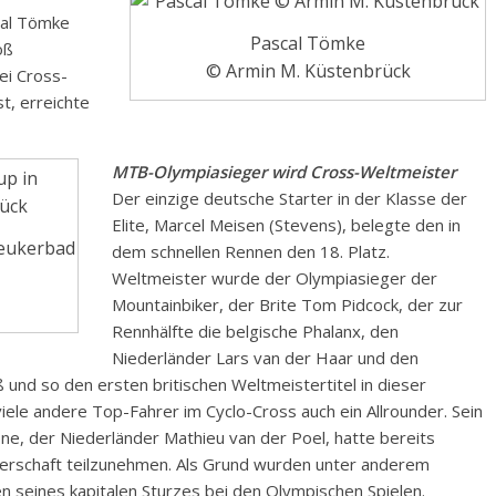
cal Tömke
Pascal Tömke
oß
© Armin M. Küstenbrück
ei Cross-
t, erreichte
MTB-Olympiasieger wird Cross-Weltmeister
Der einzige deutsche Starter in der Klasse der
Elite, Marcel Meisen (Stevens), belegte den in
Leukerbad
dem schnellen Rennen den 18. Platz.
Weltmeister wurde der Olympiasieger der
Mountainbiker, der Brite Tom Pidcock, der zur
Rennhälfte die belgische Phalanx, den
Niederländer Lars van der Haar und den
 und so den ersten britischen Weltmeistertitel in dieser
 viele andere Top-Fahrer im Cyclo-Cross auch ein Allrounder. Sein
e, der Niederländer Mathieu van der Poel, hatte bereits
terschaft teilzunehmen. Als Grund wurden unter anderem
 seines kapitalen Sturzes bei den Olympischen Spielen.