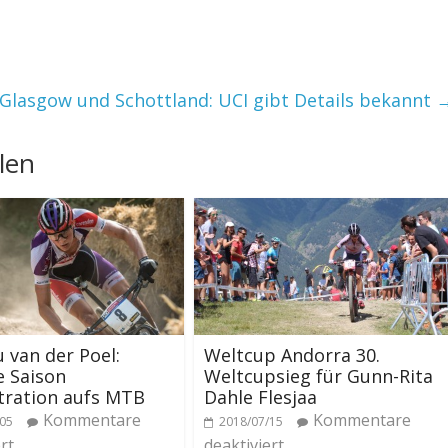
Glasgow und Schottland: UCI gibt Details bekannt
len
 van der Poel:
Weltcup Andorra 30.
 Saison
Weltcupsieg für Gunn-Rita
tration aufs MTB
Dahle Flesjaa
Kommentare
Kommentare
/05
2018/07/15
rt
deaktiviert