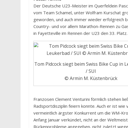
Der Deutsche U23-Meister im Querfeldein Pas
vom Team Schamel, unter Wolfram Kurschat gr
geworden, und auch immer wieder erfolgreich b
Country- und vor allem Marathon-Rennen zu Gas
in Fayetteville im Rennen der U23 den 33. Platz.
Tom Pidcock siegt beim Swiss Bike Cup in 
/ SUI
© Armin M. Küstenbrück
Franzosen Clement Venturini förmlich stehen ließ
Radsportdisziplin feiern konnte. Auch er ist wie
vermeintlich ärgster Konkurrent um die WM-Kron
Anfang Januar verkündet, nicht an der Weltmeis
Rückenprobleme angegeben, nicht zuletzt wegen