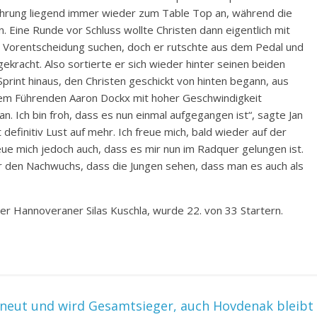
 Führung liegend immer wieder zum Table Top an, während die
 Eine Runde vor Schluss wollte Christen dann eigentlich mit
e Vorentscheidung suchen, doch er rutschte aus dem Pedal und
ekracht. Also sortierte er sich wieder hinter seinen beiden
 Sprint hinaus, den Christen geschickt von hinten begann, aus
em Führenden Aaron Dockx mit hoher Geschwindigkeit
 an. Ich bin froh, dass es nun einmal aufgegangen ist“, sagte Jan
efinitiv Lust auf mehr. Ich freue mich, bald wieder auf der
eue mich jedoch auch, dass es mir nun im Radquer gelungen ist.
für den Nachwuchs, dass die Jungen sehen, dass man es auch als
der Hannoveraner Silas Kuschla, wurde 22. von 33 Startern.
erneut und wird Gesamtsieger, auch Hovdenak bleibt