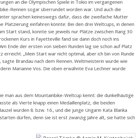
erungen an die Olympischen Spiele in Tokio im vergangenen
ike-Rennen sogar überrundet worden war. Und auch die
inter sprachen keineswegs dafür, dass die zweifache Mutter
he Platzierung einfahren könnte: Bei den drei Weltcups, in denen
m Start stand, konnte sie jeweils nur Plätze zwischen Rang 30
ockenen Kurs in Fayetteville fand sie dann doch noch ins
m Ende der ersten von sieben Runden lag sie schon auf Platz
z erreicht. „Mein Start war nicht optimal, aber ich bin von Runde
 sagte Brandau nach dem Rennen. Weltmeisterin wurde wie
nderin Marianne Vos. Die oben erwähnte Eva Lechner wurde
die man aus dem Mountainbike-Weltcup kennt: die dunkelhäutige
sste als Vierte knapp einen Medaillenplatz, die beiden
auzel wurden 8. bzw. 16., und die junge Ungarin Kata Blanka
tarten dürfen, denn sie ist erst zwanzig Jahre alt, sie hatte sich