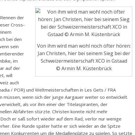
s Rennen der
ieser Cross-
 einem
uch bei den
Von ihm wird man wohl noch öfter hören:
wenn sein
Jan Christen, hier bei seinem Sieg bei der
 amtierender
Schweizermeisterschaft XCO in Gstaad
nbike, im
© Armin M. Küstenbrück
ar auf der
t, will
weiz auch
Anadia / POR) und Weltmeisterschaften in Les Gets / FRA
n müssen, wenn sich der junge Aargauer weiter so entwickelt.
verwickelt, als vor ihm einer der Titelaspiranten, der
nellen Abfahrten stürzte. Christen konnte nicht mehr
 Doch er saß sofort wieder auf dem Rad, verlor nur wenige
her. Eine Runde später hatte er sich wieder an die Spitze
enen Konkurrenten um die Medaillenplätze zu spielen. So setzte