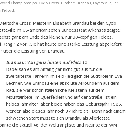
,
,
,
,
 World Championships
Cyclo-Cross
Elisabeth Brandau
Fayetteville
Jan
 Pidcock
 Deutsche Cross-Meisterin Elisabeth Brandau bei den Cyclo-
teville im US-amerikanischen Bundesstaat Arkansas zeigte:
nächst ganz am Ende des kleinen, nur 30-köpfigen Feldes,
f Rang 12 vor. „Sie hat heute eine starke Leistung abgeliefert,“
r über die Leistung von Brandau.
Brandau: Von ganz hinten auf Platz 12
Dabei sah es am Anfang gar nicht gut aus für die
zweitälteste Fahrerin im Feld (lediglich die Südtirolerin Eva
Lechner, wie Brandau eine absolute Allrounderin auf dem
Rad, sie war schon Italienische Meisterin auf dem
Mountainbike, im Querfeldein und auf der Straße, ist ein
halbes Jahr älter, aber beide haben das Geburtsjahr 1985,
werden also dieses Jahr noch 37 Jahre alt). Denn nach einem
schwachen Start musste sich Brandau als Allerletzte
 könnte die aktuell 48. der Weltrangliste und Neunte der WM