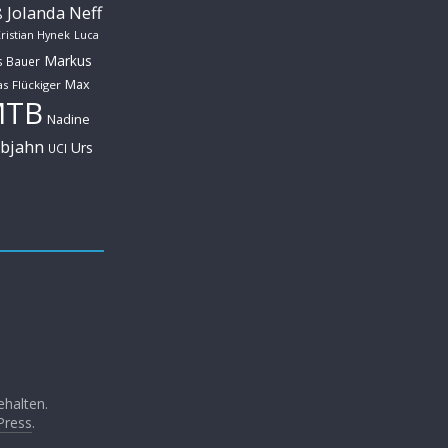
Jolanda Neff
ß
ristian Hynek
Luca
Markus
s Bauer
Max
s Flückiger
MTB
Nadine
ebjahn
Urs
UCI
ehalten.
Press
.