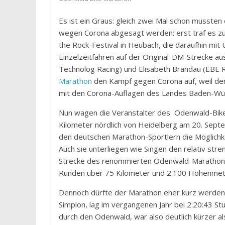
Es ist ein Graus: gleich zwei Mal schon musste
wegen Corona abgesagt werden: erst traf es z
the Rock-Festival in Heubach, die daraufhin mi
Einzelzeitfahren auf der Original-DM-Strecke 
Technolog Racing) und Elisabeth Brandau (EBE
Marathon
den Kampf gegen Corona auf, weil der 
mit den Corona-Auflagen des Landes Baden-Würt
Nun wagen die Veranstalter des Odenwald-Bik
Kilometer nördlich von Heidelberg am 20. Septe
den deutschen Marathon-Sportlern die Möglichke
Auch sie unterliegen wie Singen den relativ s
Strecke des renommierten Odenwald-Marathons, d
Runden über 75 Kilometer und 2.100 Höhenmeter
Dennoch dürfte der Marathon eher kurz werden
Simplon, lag im vergangenen Jahr bei 2:20:43 S
durch den Odenwald, war also deutlich kürzer 