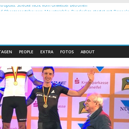
tropolis: Strecke nicht vom Unwetter betroffen
 Obergessertshausen: Mountainbike-Bundesliga startet mit Doppel
si Banyoles: Siege für Carod und Richards
m Andalucia Bike Race: Weltmeister Seewald führt
eizer Doppelsieg beim ersten XCO-Rennen der Saison
TAGEN
PEOPLE
EXTRA
FOTOS
ABOUT