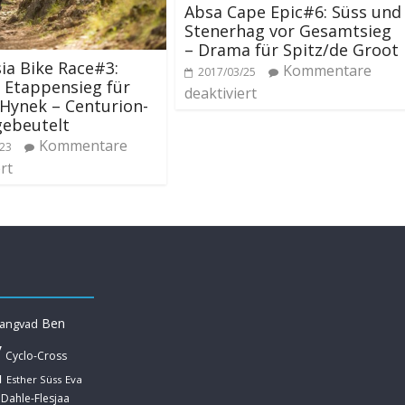
Absa Cape Epic#6: Süss und
Stenerhag vor Gesamtsieg
– Drama für Spitz/de Groot
ia Bike Race#3:
Kommentare
2017/03/25
 Etappensieg für
deaktiviert
Hynek – Centurion-
gebeutelt
Kommentare
/23
rt
Ben
Langvad
y
Cyclo-Cross
u
Esther Süss
Eva
 Dahle-Flesjaa