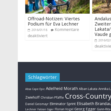
Offroad-Notizen: Viertes
Andalus
Podium für Eva Lechner
Zweiter
Lakata/
Kommentare
2016/01/18
Vaude 
deaktiviert
2016/02
deaktivie
Schlagwörter
Adelheid Morath
Alban Lakata
Annika 
Absa Cape Epic
Cross-Countr
Zwiehoff
Christian Pfäffle
Elisabeth Branda
Eliminator Sprint
Daniel Geismayr
Georg Egger
Florian Vogel
Gunn-Rita
Lechner
Fabian Giger