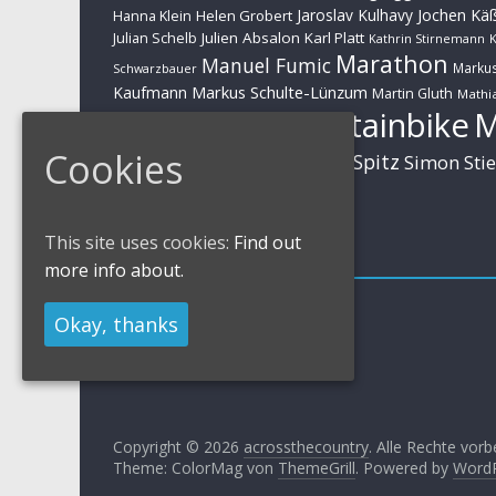
Jaroslav Kulhavy
Jochen Kä
Helen Grobert
Hanna Klein
Julien Absalon
Karl Platt
Julian Schelb
Kathrin Stirnemann
K
Marathon
Manuel Fumic
Marku
Schwarzbauer
Markus Schulte-Lünzum
Kaufmann
Martin Gluth
Mathia
Mountainbike
Moritz Milatz
Brandl
Cookies
Sabine Spitz
Nino Schurter
Simon Sti
Rieder
Huber
This site uses cookies:
Find out
Impressum
more info about.
Impressum / Kontakt
Okay, thanks
Datenschutzerklärung
Cookies Policy
Copyright © 2026
acrossthecountry
. Alle Rechte vorb
Theme: ColorMag von
ThemeGrill
. Powered by
Word