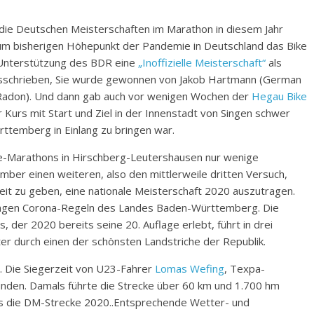
n die Deutschen Meisterschaften im Marathon in diesem Jahr
um bisherigen Höhepunkt der Pandemie in Deutschland das Bike
t Unterstützung des BDR eine
„Inoffizielle Meisterschaft“
als
ausschrieben, Sie wurde gewonnen von Jakob Hartmann (German
 Radon). Und dann gab auch vor wenigen Wochen der
Hegau Bike
Kurs mit Start und Ziel in der Innenstadt von Singen schwer
temberg in Einlang zu bringen war.
e-Marathons in Hirschberg-Leutershausen nur wenige
mber einen weiteren, also den mittlerweile dritten Versuch,
it zu geben, eine nationale Meisterschaft 2020 auszutragen.
trengen Corona-Regeln des Landes Baden-Württemberg. Die
er 2020 bereits seine 20. Auflage erlebt, führt in drei
 durch einen der schönsten Landstriche der Republik.
. Die Siegerzeit von U23-Fahrer
Lomas Wefing
, Texpa-
tunden. Damals führte die Strecke über 60 km und 1.700 hm
als die DM-Strecke 2020..Entsprechende Wetter- und