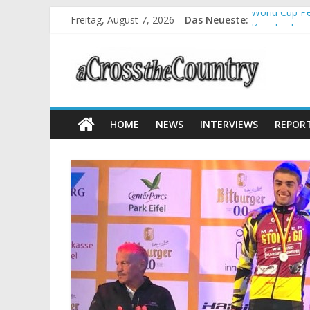
Freitag, August 7, 2026
Das Neueste:
World Cup Pe
Krumbach und
Supercup Mas
Halbzeit bei
Chelva: Schw
HOME
NEWS
INTERVIEWS
REPOR